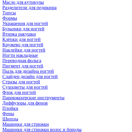
Масло для кутикулы
Разделители для педикюра
Типсы
Формы
Украшения для ногтей
Бульонки для ногтей
Втирка ракушки
Клёпки для ногтей
Кружево для ногтей
Наклейки для ногтей
Ногти накладные
Переводная фольга
Пигмент для ногтей
Пыль для дизайна ногтей
Слайдер дизайн для ногтей
Стразы для ногтей
Сухоцветы для ногтей
Флок для ногтей
Парикмахерские инструменты
Диффузоры для фенов
Плойки
Фены
Щипцы
Машинки для стрижки
Машинки для стрижки волос и бороды