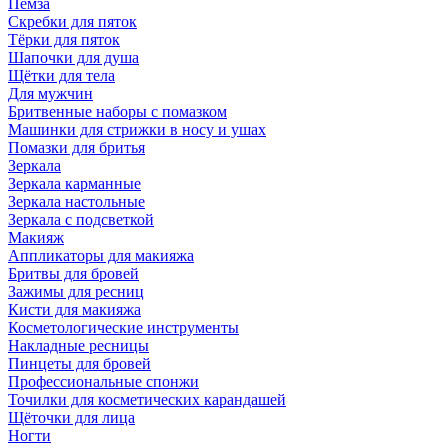
Пемза
Скребки для пяток
Тёрки для пяток
Шапочки для душа
Щётки для тела
Для мужчин
Бритвенные наборы с помазком
Машинки для стрижки в носу и ушах
Помазки для бритья
Зеркала
Зеркала карманные
Зеркала настольные
Зеркала с подсветкой
Макияж
Аппликаторы для макияжа
Бритвы для бровей
Зажимы для ресниц
Кисти для макияжа
Косметологические инструменты
Накладные ресницы
Пинцеты для бровей
Профессиональные спонжи
Точилки для косметических карандашей
Щёточки для лица
Ногти