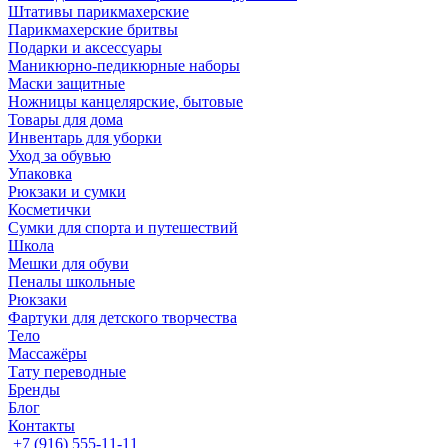
Штативы парикмахерские
Парикмахерские бритвы
Подарки и аксессуары
Маникюрно-педикюрные наборы
Маски защитные
Ножницы канцелярские, бытовые
Товары для дома
Инвентарь для уборки
Уход за обувью
Упаковка
Рюкзаки и сумки
Косметички
Сумки для спорта и путешествий
Школа
Мешки для обуви
Пеналы школьные
Рюкзаки
Фартуки для детского творчества
Тело
Массажёры
Тату переводные
Бренды
Блог
Контакты
+7 (916) 555-11-11