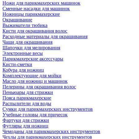
Ножи для парикмахерских машинок
Сменные насадки для машинок
Ножницы парикмахерские
Окрашивание
Выжиматели тюбика
Кисти для окрашивания волос
Расходные материалы для окрашивания
Чаши для окрашивания
Шапочки для мелирования
Электронные весы
Парикмахерские аксессуары
Кисти-сметки
Кобура для ножниц
Комплектующие для мойки
Масло для ножниц и машинок
Пелерины для окрашивания волос
Пеньюары для стрижки
Пояса парикмахерские
Распылители для воды
Сумки для парикмахерских инструментов
Учебные головы для причесок
Фартуки для стрижки
Футляры для ножниц
Чемоданы для парикмахерских инструментов
Чехлы для парикмахерских инструментов