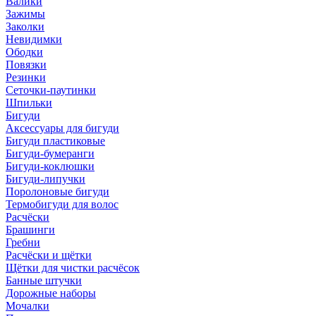
Валики
Зажимы
Заколки
Невидимки
Ободки
Повязки
Резинки
Сеточки-паутинки
Шпильки
Бигуди
Аксессуары для бигуди
Бигуди пластиковые
Бигуди-бумеранги
Бигуди-коклюшки
Бигуди-липучки
Поролоновые бигуди
Термобигуди для волос
Расчёски
Брашинги
Гребни
Расчёски и щётки
Щётки для чистки расчёсок
Банные штучки
Дорожные наборы
Мочалки