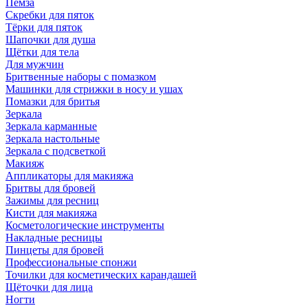
Пемза
Скребки для пяток
Тёрки для пяток
Шапочки для душа
Щётки для тела
Для мужчин
Бритвенные наборы с помазком
Машинки для стрижки в носу и ушах
Помазки для бритья
Зеркала
Зеркала карманные
Зеркала настольные
Зеркала с подсветкой
Макияж
Аппликаторы для макияжа
Бритвы для бровей
Зажимы для ресниц
Кисти для макияжа
Косметологические инструменты
Накладные ресницы
Пинцеты для бровей
Профессиональные спонжи
Точилки для косметических карандашей
Щёточки для лица
Ногти