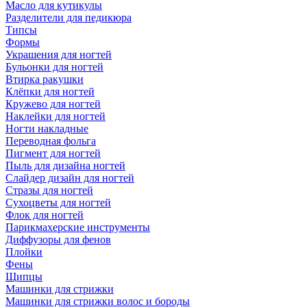
Масло для кутикулы
Разделители для педикюра
Типсы
Формы
Украшения для ногтей
Бульонки для ногтей
Втирка ракушки
Клёпки для ногтей
Кружево для ногтей
Наклейки для ногтей
Ногти накладные
Переводная фольга
Пигмент для ногтей
Пыль для дизайна ногтей
Слайдер дизайн для ногтей
Стразы для ногтей
Сухоцветы для ногтей
Флок для ногтей
Парикмахерские инструменты
Диффузоры для фенов
Плойки
Фены
Щипцы
Машинки для стрижки
Машинки для стрижки волос и бороды