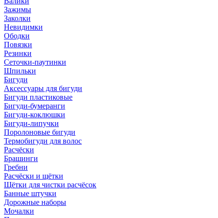
Валики
Зажимы
Заколки
Невидимки
Ободки
Повязки
Резинки
Сеточки-паутинки
Шпильки
Бигуди
Аксессуары для бигуди
Бигуди пластиковые
Бигуди-бумеранги
Бигуди-коклюшки
Бигуди-липучки
Поролоновые бигуди
Термобигуди для волос
Расчёски
Брашинги
Гребни
Расчёски и щётки
Щётки для чистки расчёсок
Банные штучки
Дорожные наборы
Мочалки