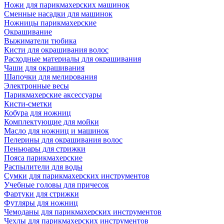
Ножи для парикмахерских машинок
Сменные насадки для машинок
Ножницы парикмахерские
Окрашивание
Выжиматели тюбика
Кисти для окрашивания волос
Расходные материалы для окрашивания
Чаши для окрашивания
Шапочки для мелирования
Электронные весы
Парикмахерские аксессуары
Кисти-сметки
Кобура для ножниц
Комплектующие для мойки
Масло для ножниц и машинок
Пелерины для окрашивания волос
Пеньюары для стрижки
Пояса парикмахерские
Распылители для воды
Сумки для парикмахерских инструментов
Учебные головы для причесок
Фартуки для стрижки
Футляры для ножниц
Чемоданы для парикмахерских инструментов
Чехлы для парикмахерских инструментов