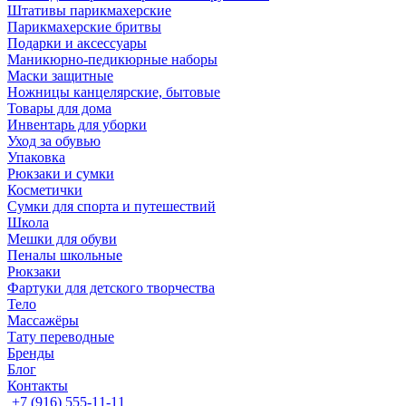
Штативы парикмахерские
Парикмахерские бритвы
Подарки и аксессуары
Маникюрно-педикюрные наборы
Маски защитные
Ножницы канцелярские, бытовые
Товары для дома
Инвентарь для уборки
Уход за обувью
Упаковка
Рюкзаки и сумки
Косметички
Сумки для спорта и путешествий
Школа
Мешки для обуви
Пеналы школьные
Рюкзаки
Фартуки для детского творчества
Тело
Массажёры
Тату переводные
Бренды
Блог
Контакты
+7 (916) 555-11-11