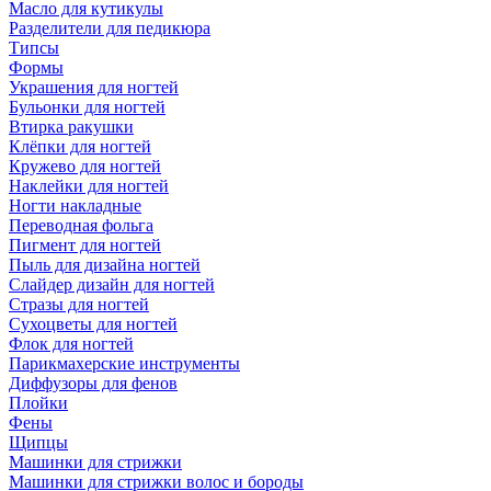
Масло для кутикулы
Разделители для педикюра
Типсы
Формы
Украшения для ногтей
Бульонки для ногтей
Втирка ракушки
Клёпки для ногтей
Кружево для ногтей
Наклейки для ногтей
Ногти накладные
Переводная фольга
Пигмент для ногтей
Пыль для дизайна ногтей
Слайдер дизайн для ногтей
Стразы для ногтей
Сухоцветы для ногтей
Флок для ногтей
Парикмахерские инструменты
Диффузоры для фенов
Плойки
Фены
Щипцы
Машинки для стрижки
Машинки для стрижки волос и бороды