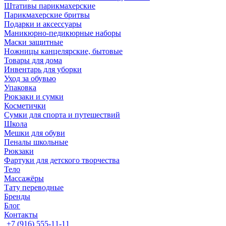
Штативы парикмахерские
Парикмахерские бритвы
Подарки и аксессуары
Маникюрно-педикюрные наборы
Маски защитные
Ножницы канцелярские, бытовые
Товары для дома
Инвентарь для уборки
Уход за обувью
Упаковка
Рюкзаки и сумки
Косметички
Сумки для спорта и путешествий
Школа
Мешки для обуви
Пеналы школьные
Рюкзаки
Фартуки для детского творчества
Тело
Массажёры
Тату переводные
Бренды
Блог
Контакты
+7 (916) 555-11-11