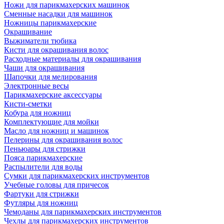
Ножи для парикмахерских машинок
Сменные насадки для машинок
Ножницы парикмахерские
Окрашивание
Выжиматели тюбика
Кисти для окрашивания волос
Расходные материалы для окрашивания
Чаши для окрашивания
Шапочки для мелирования
Электронные весы
Парикмахерские аксессуары
Кисти-сметки
Кобура для ножниц
Комплектующие для мойки
Масло для ножниц и машинок
Пелерины для окрашивания волос
Пеньюары для стрижки
Пояса парикмахерские
Распылители для воды
Сумки для парикмахерских инструментов
Учебные головы для причесок
Фартуки для стрижки
Футляры для ножниц
Чемоданы для парикмахерских инструментов
Чехлы для парикмахерских инструментов