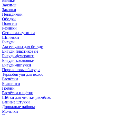
Валики
Зажимы
Заколки
Невидимки
Ободки
Повязки
Резинки
Сеточки-паутинки
Шпильки
Бигуди
Аксессуары для бигуди
Бигуди пластиковые
Бигуди-бумеранги
Бигуди-коклюшки
Бигуди-липучки
Поролоновые бигуди
Термобигуди для волос
Расчёски
Брашинги
Гребни
Расчёски и щётки
Щётки для чистки расчёсок
Банные штучки
Дорожные наборы
Мочалки