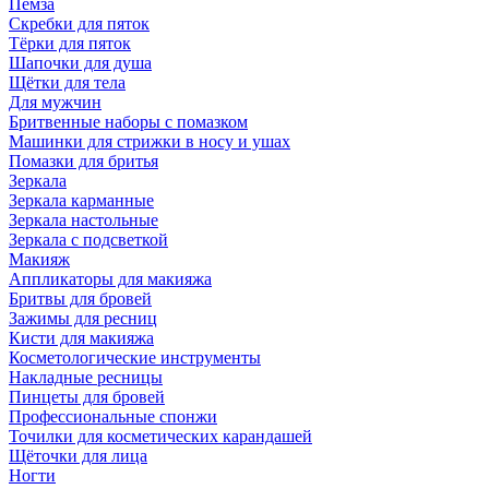
Пемза
Скребки для пяток
Тёрки для пяток
Шапочки для душа
Щётки для тела
Для мужчин
Бритвенные наборы с помазком
Машинки для стрижки в носу и ушах
Помазки для бритья
Зеркала
Зеркала карманные
Зеркала настольные
Зеркала с подсветкой
Макияж
Аппликаторы для макияжа
Бритвы для бровей
Зажимы для ресниц
Кисти для макияжа
Косметологические инструменты
Накладные ресницы
Пинцеты для бровей
Профессиональные спонжи
Точилки для косметических карандашей
Щёточки для лица
Ногти