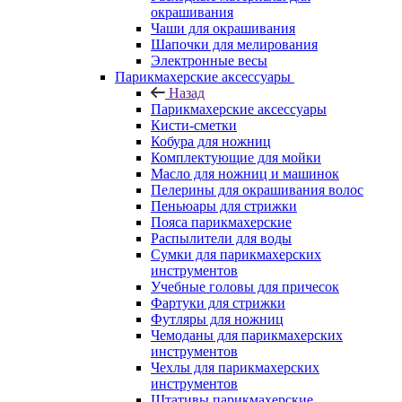
окрашивания
Чаши для окрашивания
Шапочки для мелирования
Электронные весы
Парикмахерские аксессуары
Назад
Парикмахерские аксессуары
Кисти-сметки
Кобура для ножниц
Комплектующие для мойки
Масло для ножниц и машинок
Пелерины для окрашивания волос
Пеньюары для стрижки
Пояса парикмахерские
Распылители для воды
Сумки для парикмахерских
инструментов
Учебные головы для причесок
Фартуки для стрижки
Футляры для ножниц
Чемоданы для парикмахерских
инструментов
Чехлы для парикмахерских
инструментов
Штативы парикмахерские