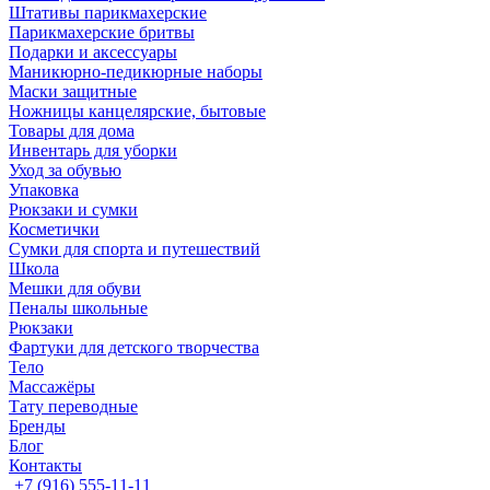
Штативы парикмахерские
Парикмахерские бритвы
Подарки и аксессуары
Маникюрно-педикюрные наборы
Маски защитные
Ножницы канцелярские, бытовые
Товары для дома
Инвентарь для уборки
Уход за обувью
Упаковка
Рюкзаки и сумки
Косметички
Сумки для спорта и путешествий
Школа
Мешки для обуви
Пеналы школьные
Рюкзаки
Фартуки для детского творчества
Тело
Массажёры
Тату переводные
Бренды
Блог
Контакты
+7 (916) 555-11-11