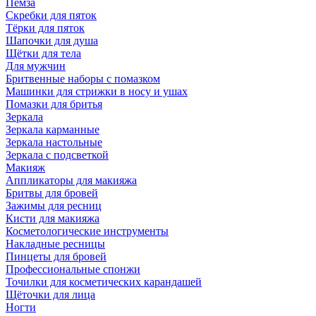
Пемза
Скребки для пяток
Тёрки для пяток
Шапочки для душа
Щётки для тела
Для мужчин
Бритвенные наборы с помазком
Машинки для стрижки в носу и ушах
Помазки для бритья
Зеркала
Зеркала карманные
Зеркала настольные
Зеркала с подсветкой
Макияж
Аппликаторы для макияжа
Бритвы для бровей
Зажимы для ресниц
Кисти для макияжа
Косметологические инструменты
Накладные ресницы
Пинцеты для бровей
Профессиональные спонжи
Точилки для косметических карандашей
Щёточки для лица
Ногти