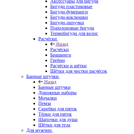
Аксессуары для бигуди
Бигуди пластиковые
Бигуди-бумеранги
Бигуди-коклюшки
Бигуди-липучки
Поролоновые бигуди
Термобигуди для волос
Расчёски
Назад
Расчёски
Брашинги
Гребни
Расчёски и щётки
Щётки для чистки расчёсок
Банные штучки
Назад
Банные штучки
Дорожные наборы
Мочалки
Пемза
Скребки для пяток
Тёрки для пяток
Шапочки для душа
Щётки для тела
Для мужчин