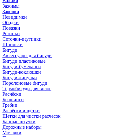
Валики
Зажимы
Заколки
Невидимки
Ободки
Повязки
Резинки
Сеточки-паутинки
Шпильки
Бигуди
Аксессуары для бигуди
Бигуди пластиковые
Бигуди-бумеранги
Бигуди-коклюшки
Бигуди-липучки
Поролоновые бигуди
Термобигуди для волос
Расчёски
Брашинги
Гребни
Расчёски и щётки
Щётки для чистки расчёсок
Банные штучки
Дорожные наборы
Мочалки