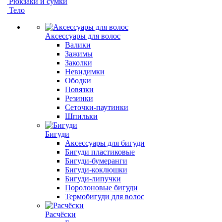
Рюкзаки и сумки
Тело
Аксессуары для волос
Валики
Зажимы
Заколки
Невидимки
Ободки
Повязки
Резинки
Сеточки-паутинки
Шпильки
Бигуди
Аксессуары для бигуди
Бигуди пластиковые
Бигуди-бумеранги
Бигуди-коклюшки
Бигуди-липучки
Поролоновые бигуди
Термобигуди для волос
Расчёски