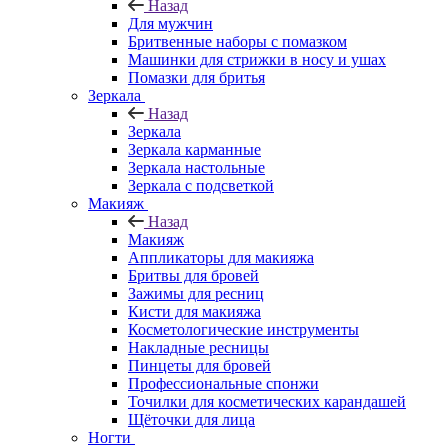
Назад
Для мужчин
Бритвенные наборы с помазком
Машинки для стрижки в носу и ушах
Помазки для бритья
Зеркала
Назад
Зеркала
Зеркала карманные
Зеркала настольные
Зеркала с подсветкой
Макияж
Назад
Макияж
Аппликаторы для макияжа
Бритвы для бровей
Зажимы для ресниц
Кисти для макияжа
Косметологические инструменты
Накладные ресницы
Пинцеты для бровей
Профессиональные спонжи
Точилки для косметических карандашей
Щёточки для лица
Ногти