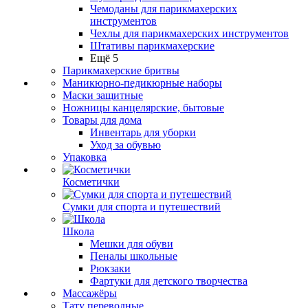
Чемоданы для парикмахерских
инструментов
Чехлы для парикмахерских инструментов
Штативы парикмахерские
Ещё 5
Парикмахерские бритвы
Маникюрно-педикюрные наборы
Маски защитные
Ножницы канцелярские, бытовые
Товары для дома
Инвентарь для уборки
Уход за обувью
Упаковка
Косметички
Сумки для спорта и путешествий
Школа
Мешки для обуви
Пеналы школьные
Рюкзаки
Фартуки для детского творчества
Массажёры
Тату переводные