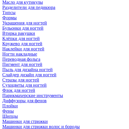
Масло для кутикулы
Разделители для педикюра
Типсы
Формы
Украшения для ногтей
Бульонки для ногтей
Втирка ракушки
Клёпки для ногтей
Кружево для ногтей
Наклейки для ногтей
Ногти накладные
Переводная фольга
Пигмент для ногтей
Пыль для дизайна ногтей
Слайдер дизайн для ногтей
Стразы для ногтей
Сухоцветы для ногтей
Флок для ногтей
Парикмахерские инструменты
Диффузоры для фенов
Плойки
Фены
Щипцы
Машинки для стрижки
Машинки для стрижки волос и бороды