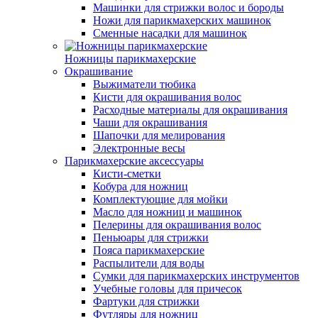
Машинки для стрижки волос и бороды
Ножи для парикмахерских машинок
Сменные насадки для машинок
Ножницы парикмахерские
Окрашивание
Выжиматели тюбика
Кисти для окрашивания волос
Расходные материалы для окрашивания
Чаши для окрашивания
Шапочки для мелирования
Электронные весы
Парикмахерские аксессуары
Кисти-сметки
Кобура для ножниц
Комплектующие для мойки
Масло для ножниц и машинок
Пелерины для окрашивания волос
Пеньюары для стрижки
Пояса парикмахерские
Распылители для воды
Сумки для парикмахерских инструментов
Учебные головы для причесок
Фартуки для стрижки
Футляры для ножниц