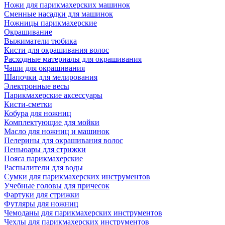
Ножи для парикмахерских машинок
Сменные насадки для машинок
Ножницы парикмахерские
Окрашивание
Выжиматели тюбика
Кисти для окрашивания волос
Расходные материалы для окрашивания
Чаши для окрашивания
Шапочки для мелирования
Электронные весы
Парикмахерские аксессуары
Кисти-сметки
Кобура для ножниц
Комплектующие для мойки
Масло для ножниц и машинок
Пелерины для окрашивания волос
Пеньюары для стрижки
Пояса парикмахерские
Распылители для воды
Сумки для парикмахерских инструментов
Учебные головы для причесок
Фартуки для стрижки
Футляры для ножниц
Чемоданы для парикмахерских инструментов
Чехлы для парикмахерских инструментов