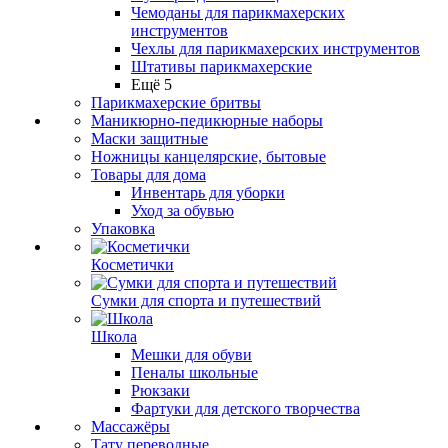
Чемоданы для парикмахерских
инструментов
Чехлы для парикмахерских инструментов
Штативы парикмахерские
Ещё 5
Парикмахерские бритвы
Маникюрно-педикюрные наборы
Маски защитные
Ножницы канцелярские, бытовые
Товары для дома
Инвентарь для уборки
Уход за обувью
Упаковка
Косметички
Сумки для спорта и путешествий
Школа
Мешки для обуви
Пеналы школьные
Рюкзаки
Фартуки для детского творчества
Массажёры
Тату переводные