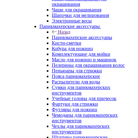
окрашивания
Чаши для окрашивания
Шапочки для мелирования
Электронные весы
Парикмахерские аксессуары
Назад
Парикмахерские аксессуары
Кисти-сметки
Кобура для ножниц
Комплектующие для мойки
Масло для ножниц и машинок
Пелерины для окрашивания волос
Пеньюары для стрижки
Пояса парикмахерские
Распылители для воды
Сумки для парикмахерских
инструментов
Учебные головы для причесок
Фартуки для стрижки
Футляры для ножниц
Чемоданы для парикмахерских
инструментов
Чехлы для парикмахерских
инструментов
Штативы парикмахерские