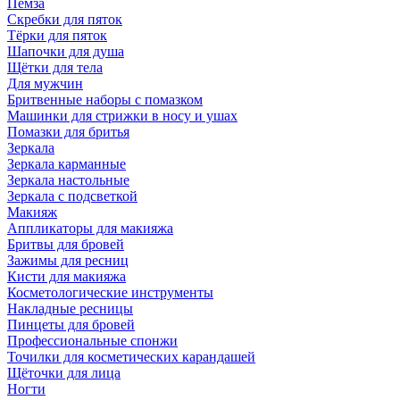
Пемза
Скребки для пяток
Тёрки для пяток
Шапочки для душа
Щётки для тела
Для мужчин
Бритвенные наборы с помазком
Машинки для стрижки в носу и ушах
Помазки для бритья
Зеркала
Зеркала карманные
Зеркала настольные
Зеркала с подсветкой
Макияж
Аппликаторы для макияжа
Бритвы для бровей
Зажимы для ресниц
Кисти для макияжа
Косметологические инструменты
Накладные ресницы
Пинцеты для бровей
Профессиональные спонжи
Точилки для косметических карандашей
Щёточки для лица
Ногти