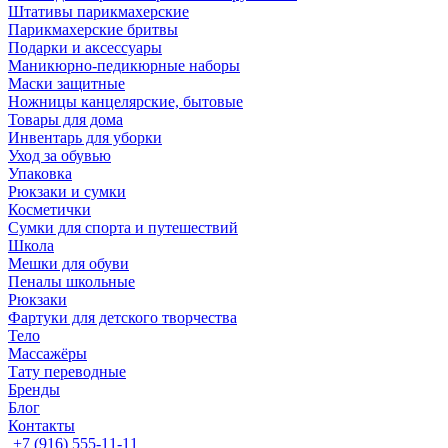
Штативы парикмахерские
Парикмахерские бритвы
Подарки и аксессуары
Маникюрно-педикюрные наборы
Маски защитные
Ножницы канцелярские, бытовые
Товары для дома
Инвентарь для уборки
Уход за обувью
Упаковка
Рюкзаки и сумки
Косметички
Сумки для спорта и путешествий
Школа
Мешки для обуви
Пеналы школьные
Рюкзаки
Фартуки для детского творчества
Тело
Массажёры
Тату переводные
Бренды
Блог
Контакты
+7 (916) 555-11-11