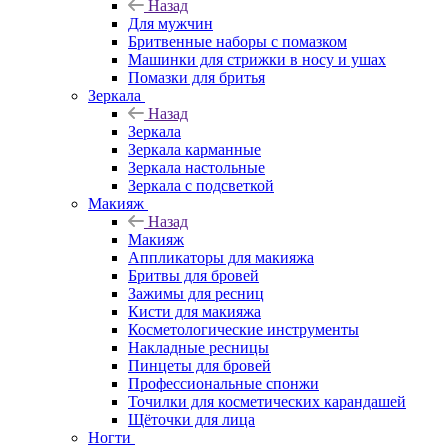
Назад
Для мужчин
Бритвенные наборы с помазком
Машинки для стрижки в носу и ушах
Помазки для бритья
Зеркала
Назад
Зеркала
Зеркала карманные
Зеркала настольные
Зеркала с подсветкой
Макияж
Назад
Макияж
Аппликаторы для макияжа
Бритвы для бровей
Зажимы для ресниц
Кисти для макияжа
Косметологические инструменты
Накладные ресницы
Пинцеты для бровей
Профессиональные спонжи
Точилки для косметических карандашей
Щёточки для лица
Ногти