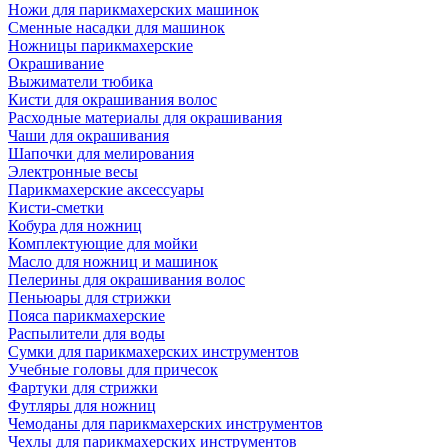
Ножи для парикмахерских машинок
Сменные насадки для машинок
Ножницы парикмахерские
Окрашивание
Выжиматели тюбика
Кисти для окрашивания волос
Расходные материалы для окрашивания
Чаши для окрашивания
Шапочки для мелирования
Электронные весы
Парикмахерские аксессуары
Кисти-сметки
Кобура для ножниц
Комплектующие для мойки
Масло для ножниц и машинок
Пелерины для окрашивания волос
Пеньюары для стрижки
Пояса парикмахерские
Распылители для воды
Сумки для парикмахерских инструментов
Учебные головы для причесок
Фартуки для стрижки
Футляры для ножниц
Чемоданы для парикмахерских инструментов
Чехлы для парикмахерских инструментов