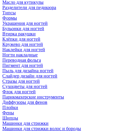
Масло для кутикулы
Разделители для педикюра
Типсы
Формы
Украшения для ногтей
Бульонки для ногтей
Втирка ракушки
Клёпки для ногтей
Кружево для ногтей
Наклейки для ногтей
Ногти накладные
Переводная фольга
Пигмент для ногтей
Пыль для дизайна ногтей
Слайдер дизайн для ногтей
Стразы для ногтей
Сухоцветы для ногтей
Флок для ногтей
Парикмахерские инструменты
Диффузоры для фенов
Плойки
Фены
Щипцы
Машинки для стрижки
Машинки для стрижки волос и бороды