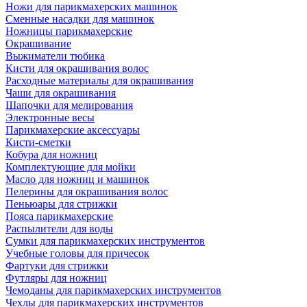
Ножи для парикмахерских машинок
Сменные насадки для машинок
Ножницы парикмахерские
Окрашивание
Выжиматели тюбика
Кисти для окрашивания волос
Расходные материалы для окрашивания
Чаши для окрашивания
Шапочки для мелирования
Электронные весы
Парикмахерские аксессуары
Кисти-сметки
Кобура для ножниц
Комплектующие для мойки
Масло для ножниц и машинок
Пелерины для окрашивания волос
Пеньюары для стрижки
Пояса парикмахерские
Распылители для воды
Сумки для парикмахерских инструментов
Учебные головы для причесок
Фартуки для стрижки
Футляры для ножниц
Чемоданы для парикмахерских инструментов
Чехлы для парикмахерских инструментов