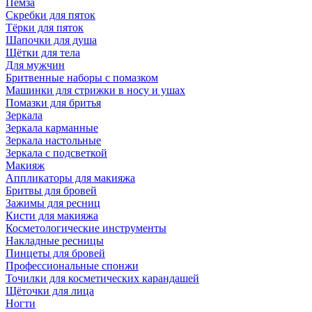
Пемза
Скребки для пяток
Тёрки для пяток
Шапочки для душа
Щётки для тела
Для мужчин
Бритвенные наборы с помазком
Машинки для стрижки в носу и ушах
Помазки для бритья
Зеркала
Зеркала карманные
Зеркала настольные
Зеркала с подсветкой
Макияж
Аппликаторы для макияжа
Бритвы для бровей
Зажимы для ресниц
Кисти для макияжа
Косметологические инструменты
Накладные ресницы
Пинцеты для бровей
Профессиональные спонжи
Точилки для косметических карандашей
Щёточки для лица
Ногти