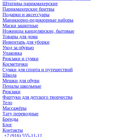
Штативы парикмахерские
Парикмахерские бритвы
Подарки и аксессуары
Маникюрно-педикюрные наборы
Маски защитные
Ножницы канцелярские, бытовые
Товары для дома
Инвентарь для уборки
Уход за обувью
Упаковка
Рюкзаки и сумки
Косметички
Сумки для спорта и путешествий
Школа
Мешки для обуви
Пеналы школьные
Рюкзаки
Фартуки для детского творчества
Тело
Массажёры
Тату переводные
Бренды
Блог
Контакты
+7 (916) 555-11-11