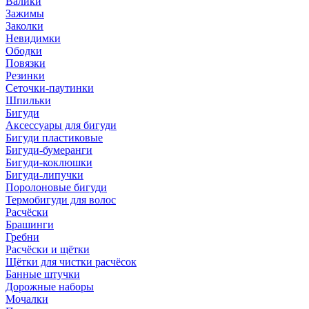
Валики
Зажимы
Заколки
Невидимки
Ободки
Повязки
Резинки
Сеточки-паутинки
Шпильки
Бигуди
Аксессуары для бигуди
Бигуди пластиковые
Бигуди-бумеранги
Бигуди-коклюшки
Бигуди-липучки
Поролоновые бигуди
Термобигуди для волос
Расчёски
Брашинги
Гребни
Расчёски и щётки
Щётки для чистки расчёсок
Банные штучки
Дорожные наборы
Мочалки