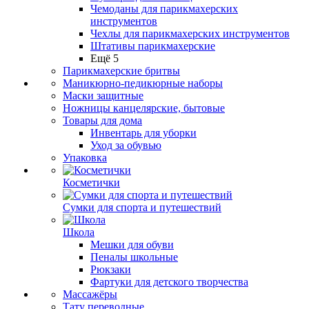
Чемоданы для парикмахерских
инструментов
Чехлы для парикмахерских инструментов
Штативы парикмахерские
Ещё 5
Парикмахерские бритвы
Маникюрно-педикюрные наборы
Маски защитные
Ножницы канцелярские, бытовые
Товары для дома
Инвентарь для уборки
Уход за обувью
Упаковка
Косметички
Сумки для спорта и путешествий
Школа
Мешки для обуви
Пеналы школьные
Рюкзаки
Фартуки для детского творчества
Массажёры
Тату переводные