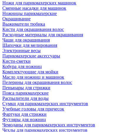
Ножи для парикмахерских машинок
Сменные насадки для машинок
Ножницы парикмахерские
Окрашивание
Выжиматели тюбика
Кисти для окрашивания волос
Расходные материалы для окрашивания
Чаши для окрашивания
Шапочки для мелирования
Электронные весы
Парикмахерские аксессуары
Кисти-сметки
Кобура для ножниц
Комплектующие для мойки
Масло для ножниц и машинок
Пелерины для окрашивания волос
Пеньюары для стрижки
Пояса парикмахерские
Распылители для воды
Сумки для парикмахерских инструментов
Учебные головы для причесок
Фартуки для стрижки
Футляры для ножниц
Чемоданы для парикмахерских инструментов
Чехлы для парикмахерских инструментов