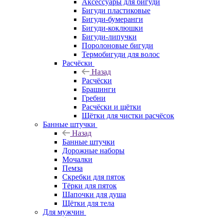
Аксессуары для бигуди
Бигуди пластиковые
Бигуди-бумеранги
Бигуди-коклюшки
Бигуди-липучки
Поролоновые бигуди
Термобигуди для волос
Расчёски
Назад
Расчёски
Брашинги
Гребни
Расчёски и щётки
Щётки для чистки расчёсок
Банные штучки
Назад
Банные штучки
Дорожные наборы
Мочалки
Пемза
Скребки для пяток
Тёрки для пяток
Шапочки для душа
Щётки для тела
Для мужчин