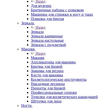
Назад
Для мужчин
Бритвенные наборы с помазком
Машинки для стрижки в носу и ушах
Помазки для бритья
Зеркала
Назад
Зеркала
Зеркала карманные
Зеркала настольные
Зеркала с подсветкой
Макияж
Назад
Макияж
Аппликаторы для макияжа
Бритвы для бровей
Зажимы для ресниц
Кисти для макияжа
Косметологические инструменты
Накладные ресницы
Пинцеты для бровей
Профессиональные спонжи
Точилки для косметических карандашей
Щёточки для лица
Ногти