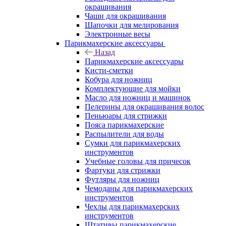
окрашивания
Чаши для окрашивания
Шапочки для мелирования
Электронные весы
Парикмахерские аксессуары
Назад
Парикмахерские аксессуары
Кисти-сметки
Кобура для ножниц
Комплектующие для мойки
Масло для ножниц и машинок
Пелерины для окрашивания волос
Пеньюары для стрижки
Пояса парикмахерские
Распылители для воды
Сумки для парикмахерских
инструментов
Учебные головы для причесок
Фартуки для стрижки
Футляры для ножниц
Чемоданы для парикмахерских
инструментов
Чехлы для парикмахерских
инструментов
Штативы парикмахерские