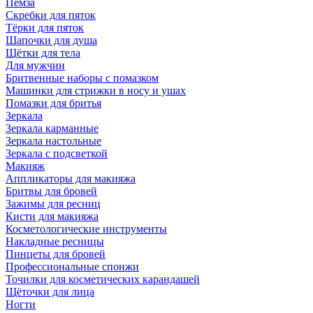
Пемза
Скребки для пяток
Тёрки для пяток
Шапочки для душа
Щётки для тела
Для мужчин
Бритвенные наборы с помазком
Машинки для стрижки в носу и ушах
Помазки для бритья
Зеркала
Зеркала карманные
Зеркала настольные
Зеркала с подсветкой
Макияж
Аппликаторы для макияжа
Бритвы для бровей
Зажимы для ресниц
Кисти для макияжа
Косметологические инструменты
Накладные ресницы
Пинцеты для бровей
Профессиональные спонжи
Точилки для косметических карандашей
Щёточки для лица
Ногти