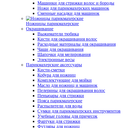
Машинки для стрижки волос и бороды
Ножи для парикмахерских машинок
Сменные насадки для машинок
Ножницы парикмахерские
Окрашивание
Выжиматели тюбика
Кисти для окрашивания волос
Расходные материалы для окрашивания
Чаши для окрашивания
Шапочки для мелирования
Электронные весы
Парикмахерские аксессуары
Кисти-сметки
Кобура для ножниц
Комплектующие для мойки
Масло для ножниц и машинок
Пелерины для окрашивания волос
Пеньюары для стрижки
Пояса парикмахерские
Распылители для воды
Сумки для парикмахерских инструментов
Учебные головы для причесок
Фартуки для стрижки
Футляры для ножниц