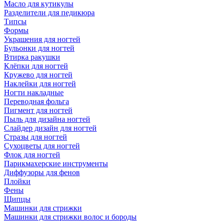
Масло для кутикулы
Разделители для педикюра
Типсы
Формы
Украшения для ногтей
Бульонки для ногтей
Втирка ракушки
Клёпки для ногтей
Кружево для ногтей
Наклейки для ногтей
Ногти накладные
Переводная фольга
Пигмент для ногтей
Пыль для дизайна ногтей
Слайдер дизайн для ногтей
Стразы для ногтей
Сухоцветы для ногтей
Флок для ногтей
Парикмахерские инструменты
Диффузоры для фенов
Плойки
Фены
Щипцы
Машинки для стрижки
Машинки для стрижки волос и бороды