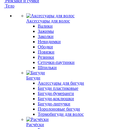
Рюкзаки и сумки
Тело
Аксессуары для волос
Валики
Зажимы
Заколки
Невидимки
Ободки
Повязки
Резинки
Сеточки-паутинки
Шпильки
Бигуди
Аксессуары для бигуди
Бигуди пластиковые
Бигуди-бумеранги
Бигуди-коклюшки
Бигуди-липучки
Поролоновые бигуди
Термобигуди для волос
Расчёски