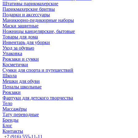
Штативы парикмахерские
Парикмахерские бритвы
Подарки и аксессуары
Маникюрно-педикюрные наборы
Маски защитные
Ножницы канцелярские, бытовые
Товары для дома
Инвентарь для уборки
Уход за обувью
Упаковка
Рюкзаки и сумки
Косметички
Сумки для спорта и путешествий
Школа
Мешки для обуви
Пеналы школьные
Рюкзаки
Фартуки для детского творчества
Тело
Массажёры
Тату переводные
Бренды
Блог
Контакты
+7 (916) 555-11-11