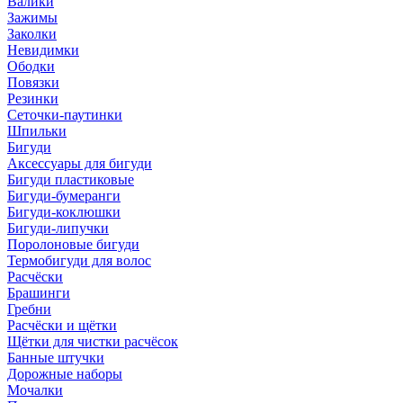
Валики
Зажимы
Заколки
Невидимки
Ободки
Повязки
Резинки
Сеточки-паутинки
Шпильки
Бигуди
Аксессуары для бигуди
Бигуди пластиковые
Бигуди-бумеранги
Бигуди-коклюшки
Бигуди-липучки
Поролоновые бигуди
Термобигуди для волос
Расчёски
Брашинги
Гребни
Расчёски и щётки
Щётки для чистки расчёсок
Банные штучки
Дорожные наборы
Мочалки