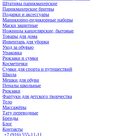
Штативы парикмахерские
Парикмахерские бритвы
Подарки и аксессуары
Маникюрно-педикюрные наборы
Маски защитные
Ножницы канцелярские, бытовые
Товары для дома
Инвентарь для уборки
Уход за обувью
Упаковка
Рюкзаки и сумки
Косметички
Сумки для спорта и путешествий
Школа
Мешки для обуви
Пеналы школьные
Рюкзаки
Фартуки для детского творчества
Тело
Массажёры
Тату переводные
Бренды
Блог
Контакты
+7 (916) 555-11-11