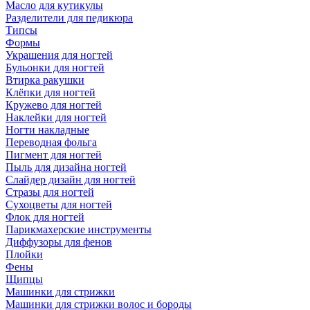
Масло для кутикулы
Разделители для педикюра
Типсы
Формы
Украшения для ногтей
Бульонки для ногтей
Втирка ракушки
Клёпки для ногтей
Кружево для ногтей
Наклейки для ногтей
Ногти накладные
Переводная фольга
Пигмент для ногтей
Пыль для дизайна ногтей
Слайдер дизайн для ногтей
Стразы для ногтей
Сухоцветы для ногтей
Флок для ногтей
Парикмахерские инструменты
Диффузоры для фенов
Плойки
Фены
Щипцы
Машинки для стрижки
Машинки для стрижки волос и бороды