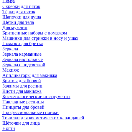
Пемза
Скребки для пяток
Тёрки для пяток
Шапочки для душа
Щётки для тела
Для мужчин
Бритвенные наборы с помазком
Машинки для стрижки в носу и ушах
Помазки для бритья
Зеркала
Зеркала карманные
Зеркала настольные
Зеркала с подсветкой
Макияж
Аппликаторы для макияжа
Бритвы для бровей
Зажимы для ресниц
Кисти для макияжа
Косметологические инструменты
Накладные ресницы
Пинцеты для бровей
Профессиональные спонжи
Точилки для косметических карандашей
Щёточки для лица
Ногти