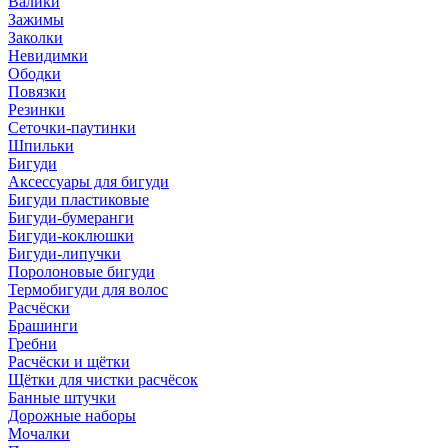
Валики
Зажимы
Заколки
Невидимки
Ободки
Повязки
Резинки
Сеточки-паутинки
Шпильки
Бигуди
Аксессуары для бигуди
Бигуди пластиковые
Бигуди-бумеранги
Бигуди-коклюшки
Бигуди-липучки
Поролоновые бигуди
Термобигуди для волос
Расчёски
Брашинги
Гребни
Расчёски и щётки
Щётки для чистки расчёсок
Банные штучки
Дорожные наборы
Мочалки