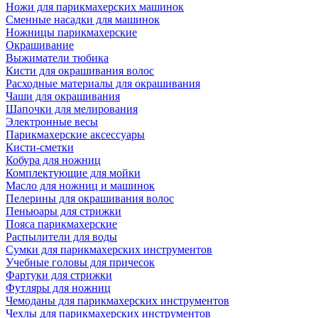
Ножи для парикмахерских машинок
Сменные насадки для машинок
Ножницы парикмахерские
Окрашивание
Выжиматели тюбика
Кисти для окрашивания волос
Расходные материалы для окрашивания
Чаши для окрашивания
Шапочки для мелирования
Электронные весы
Парикмахерские аксессуары
Кисти-сметки
Кобура для ножниц
Комплектующие для мойки
Масло для ножниц и машинок
Пелерины для окрашивания волос
Пеньюары для стрижки
Пояса парикмахерские
Распылители для воды
Сумки для парикмахерских инструментов
Учебные головы для причесок
Фартуки для стрижки
Футляры для ножниц
Чемоданы для парикмахерских инструментов
Чехлы для парикмахерских инструментов