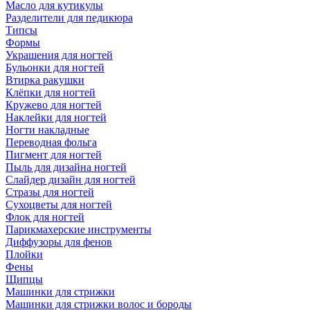
Масло для кутикулы
Разделители для педикюра
Типсы
Формы
Украшения для ногтей
Бульонки для ногтей
Втирка ракушки
Клёпки для ногтей
Кружево для ногтей
Наклейки для ногтей
Ногти накладные
Переводная фольга
Пигмент для ногтей
Пыль для дизайна ногтей
Слайдер дизайн для ногтей
Стразы для ногтей
Сухоцветы для ногтей
Флок для ногтей
Парикмахерские инструменты
Диффузоры для фенов
Плойки
Фены
Щипцы
Машинки для стрижки
Машинки для стрижки волос и бороды