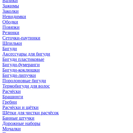
Валики
Зажимы
Заколки
Невидимки
Ободки
Повязки
Резинки
Сеточки-паутинки
Шпильки
Бигуди
Аксессуары для бигуди
Бигуди пластиковые
Бигуди-бумеранги
Бигуди-коклюшки
Бигуди-липучки
Поролоновые бигуди
Термобигуди для волос
Расчёски
Брашинги
Гребни
Расчёски и щётки
Щётки для чистки расчёсок
Банные штучки
Дорожные наборы
Мочалки