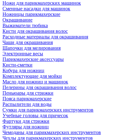
Ножи для парикмахерских машинок
Сменные насадки для машинок
Ножницы парикмахерские
Окрашивание
Выжиматели тюбика
Кисти для окрашивания волос
Расходные материалы для окрашивания
Чаши для окрашивания
Шапочки для мелирования
Электронные весы
Парикмахерские аксессуары
Кисти-сметки
Кобура для ножниц
Комплектующие для мойки
Масло для ножниц и машинок
Пелерины для окрашивания волос
Пеньюары для стрижки
Пояса парикмахерские
Распылители для воды
Сумки для парикмахерских инструментов
Учебные головы для причесок
Фартуки для стрижки
Футляры для ножниц
Чемоданы для парикмахерских инструментов
Чехлы для парикмахерских инструментов