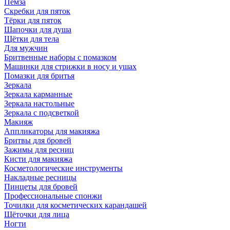
Пемза
Скребки для пяток
Тёрки для пяток
Шапочки для душа
Щётки для тела
Для мужчин
Бритвенные наборы с помазком
Машинки для стрижки в носу и ушах
Помазки для бритья
Зеркала
Зеркала карманные
Зеркала настольные
Зеркала с подсветкой
Макияж
Аппликаторы для макияжа
Бритвы для бровей
Зажимы для ресниц
Кисти для макияжа
Косметологические инструменты
Накладные ресницы
Пинцеты для бровей
Профессиональные спонжи
Точилки для косметических карандашей
Щёточки для лица
Ногти