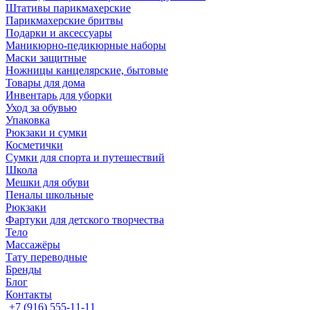
Штативы парикмахерские
Парикмахерские бритвы
Подарки и аксессуары
Маникюрно-педикюрные наборы
Маски защитные
Ножницы канцелярские, бытовые
Товары для дома
Инвентарь для уборки
Уход за обувью
Упаковка
Рюкзаки и сумки
Косметички
Сумки для спорта и путешествий
Школа
Мешки для обуви
Пеналы школьные
Рюкзаки
Фартуки для детского творчества
Тело
Массажёры
Тату переводные
Бренды
Блог
Контакты
+7 (916) 555-11-11