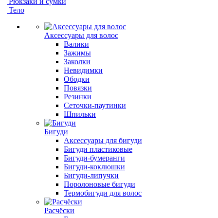
Рюкзаки и сумки
Тело
Аксессуары для волос
Валики
Зажимы
Заколки
Невидимки
Ободки
Повязки
Резинки
Сеточки-паутинки
Шпильки
Бигуди
Аксессуары для бигуди
Бигуди пластиковые
Бигуди-бумеранги
Бигуди-коклюшки
Бигуди-липучки
Поролоновые бигуди
Термобигуди для волос
Расчёски