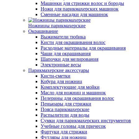
Машинки для стрижки волос и бороды
Ножи для парикмахерских машинок
Сменные насадки для машинок
Ножницы парикмахерские
Окрашивание
Выжиматели тюбика
Кисти для окрашивания волос
Расходные материалы для окрашивания
Чаши для окрашивания
Шапочки для мелирования
Электронные весы
Парикмахерские аксессуары
Кисти-сметки
Кобура для ножниц
Комплектующие для мойки
Масло для ножниц и машинок
Пелерины для окрашивания волос
Пеньюары для стрижки
Пояса парикмахерские
Распылители для воды
Сумки для парикмахерских инструментов
Учебные головы для причесок
Фартуки для стрижки
Футляры для ножниц