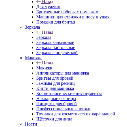
Назад
Для мужчин
Бритвенные наборы с помазком
Машинки для стрижки в носу и ушах
Помазки для бритья
Зеркала
Назад
Зеркала
Зеркала карманные
Зеркала настольные
Зеркала с подсветкой
Макияж
Назад
Макияж
Аппликаторы для макияжа
Бритвы для бровей
Зажимы для ресниц
Кисти для макияжа
Косметологические инструменты
Накладные ресницы
Пинцеты для бровей
Профессиональные спонжи
Точилки для косметических карандашей
Щёточки для лица
Ногти