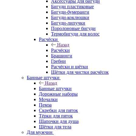
Аксессуары для бигуди
Бигуди пластиковые
Бигуди-бумеранги
Бигуди-коклюшки
Бигуди-липучки
Поролоновые бигуди
Термобигуди для волос
Расчёски
Назад
Расчёски
Брашинги
Гребни
Расчёски и щётки
Щётки для чистки расчёсок
Банные штучки
Назад
Банные штучки
Дорожные наборы
Мочалки
Пемза
Скребки для пяток
Тёрки для пяток
Шапочки для душа
Щётки для тела
Для мужчин