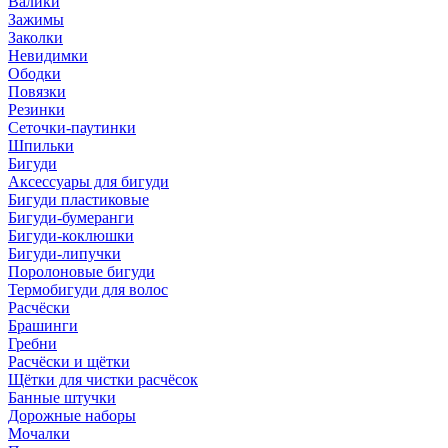
Валики
Зажимы
Заколки
Невидимки
Ободки
Повязки
Резинки
Сеточки-паутинки
Шпильки
Бигуди
Аксессуары для бигуди
Бигуди пластиковые
Бигуди-бумеранги
Бигуди-коклюшки
Бигуди-липучки
Поролоновые бигуди
Термобигуди для волос
Расчёски
Брашинги
Гребни
Расчёски и щётки
Щётки для чистки расчёсок
Банные штучки
Дорожные наборы
Мочалки