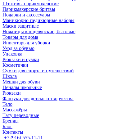
Штативы парикмахерские
Парикмахерские бритвы
Подарки и аксессуары
Маникюрно-педикюрные наборы
Маски защитные
Ножницы канцелярские, бытовые
Товары для дома
Инвентарь для уборки
Уход за обувью
Упаковка
Рюкзаки и сумки
Косметички
Сумки для спорта и путешествий
Школа
Мешки для обуви
Пеналы школьные
Рюкзаки
Фартуки для детского творчества
Тело
Массажёры
Тату переводные
Бренды
Блог
Контакты
+7 (916) 555-11-11