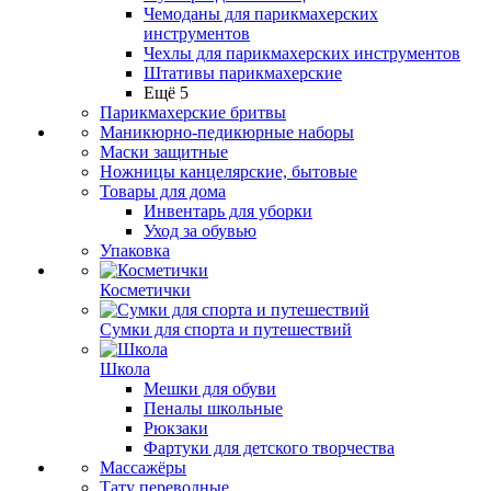
Чемоданы для парикмахерских
инструментов
Чехлы для парикмахерских инструментов
Штативы парикмахерские
Ещё 5
Парикмахерские бритвы
Маникюрно-педикюрные наборы
Маски защитные
Ножницы канцелярские, бытовые
Товары для дома
Инвентарь для уборки
Уход за обувью
Упаковка
Косметички
Сумки для спорта и путешествий
Школа
Мешки для обуви
Пеналы школьные
Рюкзаки
Фартуки для детского творчества
Массажёры
Тату переводные