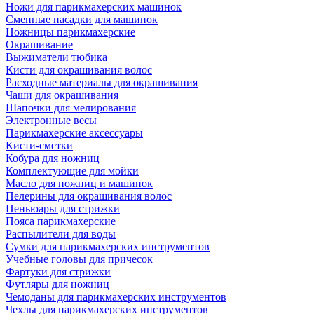
Ножи для парикмахерских машинок
Сменные насадки для машинок
Ножницы парикмахерские
Окрашивание
Выжиматели тюбика
Кисти для окрашивания волос
Расходные материалы для окрашивания
Чаши для окрашивания
Шапочки для мелирования
Электронные весы
Парикмахерские аксессуары
Кисти-сметки
Кобура для ножниц
Комплектующие для мойки
Масло для ножниц и машинок
Пелерины для окрашивания волос
Пеньюары для стрижки
Пояса парикмахерские
Распылители для воды
Сумки для парикмахерских инструментов
Учебные головы для причесок
Фартуки для стрижки
Футляры для ножниц
Чемоданы для парикмахерских инструментов
Чехлы для парикмахерских инструментов