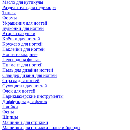
Масло для кутикулы
Разделители для педикюра
Типсы
Формы
Украшения для ногтей
Бульонки для ногтей
Втирка ракушки
Клёпки для ногтей
Кружево для ногтей
Наклейки для ногтей
Ногти накладные
Переводная фольга
Пигмент для ногтей
Пыль для дизайна ногтей
Слайдер дизайн для ногтей
Стразы для ногтей
Сухоцветы для ногтей
Флок для ногтей
Парикмахерские инструменты
Диффузоры для фенов
Плойки
Фены
Щипцы
Машинки для стрижки
Машинки для стрижки волос и бороды