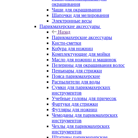
окрашивания
Чаши для окрашивания
Шапочки для мелирования
Электронные весы
Парикмахерские аксессуары
Назад
Парикмахерские аксессуары
Кисти-сметки
Кобура для ножниц
Комплектующие для мойки
Масло для ножниц и машинок
Пелерины для окрашивания волос
Пеньюары для стрижки
Пояса парикмахерские
Распылители для воды
Сумки для парикмахерских
инструментов
Учебные головы для причесок
Фартуки для стрижки
Футляры для ножниц
Чемоданы для парикмахерских
инструментов
Чехлы для парикмахерских
инструментов
Штативы парикмахерские