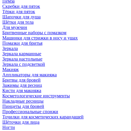
Пемза
Скребки для пяток
Тёрки для пяток
Шапочки для душа
Щётки для тела
Для мужчин
Бритвенные наборы с помазком
Машинки для стрижки в носу и ушах
Помазки для бритья
Зеркала
Зеркала карманные
Зеркала настольные
Зеркала с подсветкой
Макияж
Аппликаторы для макияжа
Бритвы для бровей
Зажимы для ресниц
Кисти для макияжа
Косметологические инструменты
Накладные ресницы
Пинцеты для бровей
Профессиональные спонжи
Точилки для косметических карандашей
Щёточки для лица
Ногти