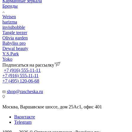
Карманные зеркала
Бренды
Weisen
harizma
invisibobble
Tangle teezer
Olivia garden
Babyliss pro
Dewal beauty
Y.S.Park
Yoko
Подписаться на рассылку
+7 (916) 555-11-11
+7 (916) 555-11-11
+7 (495) 120-06-68
shop@rascheska.ru
Москва, Варшавское шоссе, дом 25Аc1, офис 401
Вконтакте
Telegram