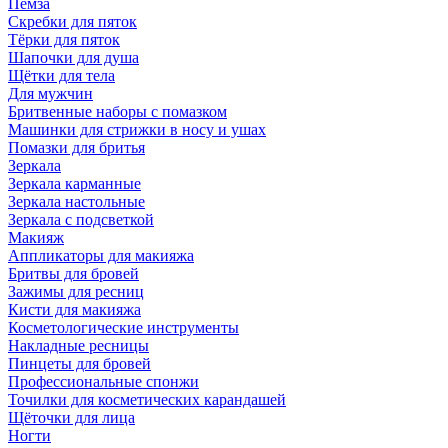
Пемза
Скребки для пяток
Тёрки для пяток
Шапочки для душа
Щётки для тела
Для мужчин
Бритвенные наборы с помазком
Машинки для стрижки в носу и ушах
Помазки для бритья
Зеркала
Зеркала карманные
Зеркала настольные
Зеркала с подсветкой
Макияж
Аппликаторы для макияжа
Бритвы для бровей
Зажимы для ресниц
Кисти для макияжа
Косметологические инструменты
Накладные ресницы
Пинцеты для бровей
Профессиональные спонжи
Точилки для косметических карандашей
Щёточки для лица
Ногти