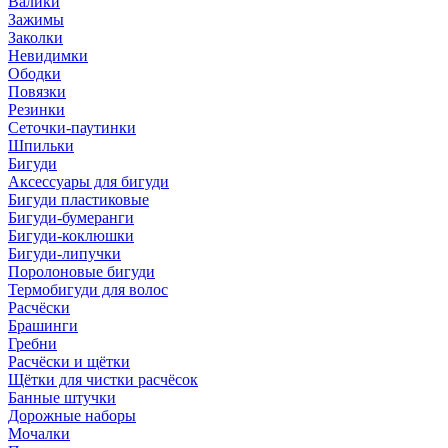
Валики
Зажимы
Заколки
Невидимки
Ободки
Повязки
Резинки
Сеточки-паутинки
Шпильки
Бигуди
Аксессуары для бигуди
Бигуди пластиковые
Бигуди-бумеранги
Бигуди-коклюшки
Бигуди-липучки
Поролоновые бигуди
Термобигуди для волос
Расчёски
Брашинги
Гребни
Расчёски и щётки
Щётки для чистки расчёсок
Банные штучки
Дорожные наборы
Мочалки