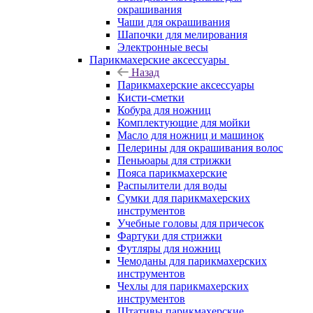
окрашивания
Чаши для окрашивания
Шапочки для мелирования
Электронные весы
Парикмахерские аксессуары
Назад
Парикмахерские аксессуары
Кисти-сметки
Кобура для ножниц
Комплектующие для мойки
Масло для ножниц и машинок
Пелерины для окрашивания волос
Пеньюары для стрижки
Пояса парикмахерские
Распылители для воды
Сумки для парикмахерских
инструментов
Учебные головы для причесок
Фартуки для стрижки
Футляры для ножниц
Чемоданы для парикмахерских
инструментов
Чехлы для парикмахерских
инструментов
Штативы парикмахерские