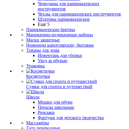
Чемоданы для парикмахерских
инструментов
Чехлы для парикмахерских инструментов
Штативы парикмахерские
Ещё 5
Парикмахерские бритвы
Маникюрно-педикюрные наборы
Маски защитные
Ножницы канцелярские, бытовые
Товары для дома
Инвентарь для уборки
Уход за обувью
Упаковка
Косметички
Сумки для спорта и путешествий
Школа
Мешки для обуви
Пеналы школьные
Рюкзаки
Фартуки для детского творчества
Массажёры
Тату переводные