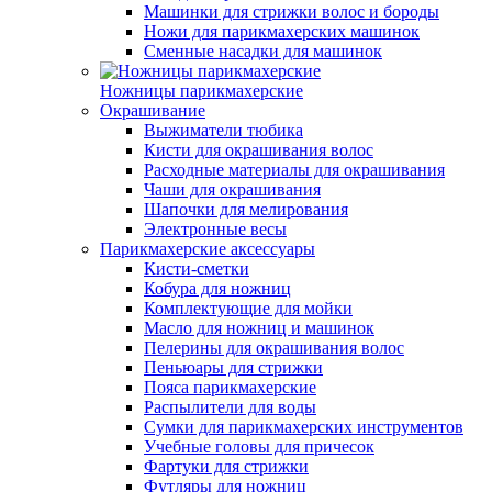
Машинки для стрижки волос и бороды
Ножи для парикмахерских машинок
Сменные насадки для машинок
Ножницы парикмахерские
Окрашивание
Выжиматели тюбика
Кисти для окрашивания волос
Расходные материалы для окрашивания
Чаши для окрашивания
Шапочки для мелирования
Электронные весы
Парикмахерские аксессуары
Кисти-сметки
Кобура для ножниц
Комплектующие для мойки
Масло для ножниц и машинок
Пелерины для окрашивания волос
Пеньюары для стрижки
Пояса парикмахерские
Распылители для воды
Сумки для парикмахерских инструментов
Учебные головы для причесок
Фартуки для стрижки
Футляры для ножниц