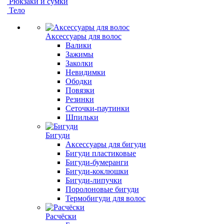
Рюкзаки и сумки
Тело
Аксессуары для волос
Валики
Зажимы
Заколки
Невидимки
Ободки
Повязки
Резинки
Сеточки-паутинки
Шпильки
Бигуди
Аксессуары для бигуди
Бигуди пластиковые
Бигуди-бумеранги
Бигуди-коклюшки
Бигуди-липучки
Поролоновые бигуди
Термобигуди для волос
Расчёски