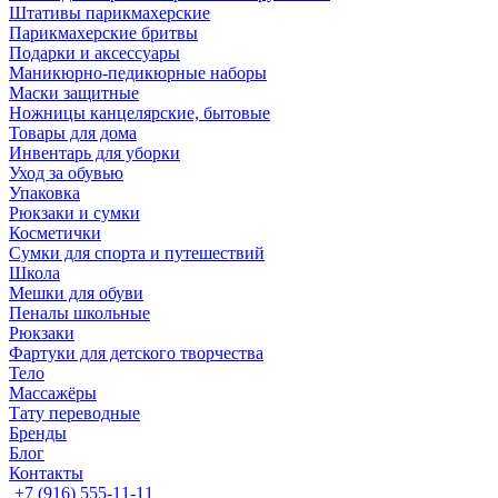
Штативы парикмахерские
Парикмахерские бритвы
Подарки и аксессуары
Маникюрно-педикюрные наборы
Маски защитные
Ножницы канцелярские, бытовые
Товары для дома
Инвентарь для уборки
Уход за обувью
Упаковка
Рюкзаки и сумки
Косметички
Сумки для спорта и путешествий
Школа
Мешки для обуви
Пеналы школьные
Рюкзаки
Фартуки для детского творчества
Тело
Массажёры
Тату переводные
Бренды
Блог
Контакты
+7 (916) 555-11-11