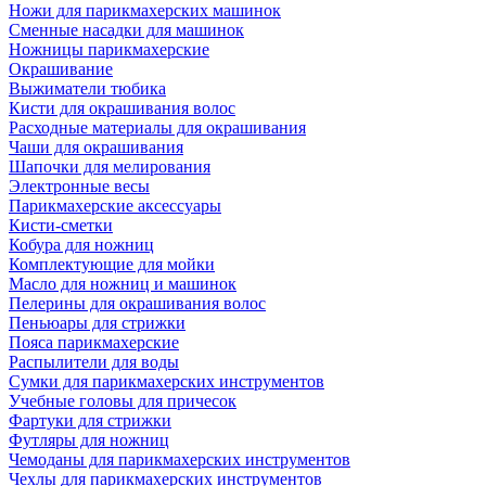
Ножи для парикмахерских машинок
Сменные насадки для машинок
Ножницы парикмахерские
Окрашивание
Выжиматели тюбика
Кисти для окрашивания волос
Расходные материалы для окрашивания
Чаши для окрашивания
Шапочки для мелирования
Электронные весы
Парикмахерские аксессуары
Кисти-сметки
Кобура для ножниц
Комплектующие для мойки
Масло для ножниц и машинок
Пелерины для окрашивания волос
Пеньюары для стрижки
Пояса парикмахерские
Распылители для воды
Сумки для парикмахерских инструментов
Учебные головы для причесок
Фартуки для стрижки
Футляры для ножниц
Чемоданы для парикмахерских инструментов
Чехлы для парикмахерских инструментов