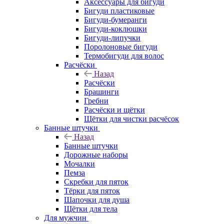
Аксессуары для бигуди
Бигуди пластиковые
Бигуди-бумеранги
Бигуди-коклюшки
Бигуди-липучки
Поролоновые бигуди
Термобигуди для волос
Расчёски
Назад
Расчёски
Брашинги
Гребни
Расчёски и щётки
Щётки для чистки расчёсок
Банные штучки
Назад
Банные штучки
Дорожные наборы
Мочалки
Пемза
Скребки для пяток
Тёрки для пяток
Шапочки для душа
Щётки для тела
Для мужчин