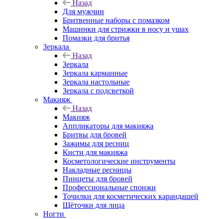
Назад
Для мужчин
Бритвенные наборы с помазком
Машинки для стрижки в носу и ушах
Помазки для бритья
Зеркала
Назад
Зеркала
Зеркала карманные
Зеркала настольные
Зеркала с подсветкой
Макияж
Назад
Макияж
Аппликаторы для макияжа
Бритвы для бровей
Зажимы для ресниц
Кисти для макияжа
Косметологические инструменты
Накладные ресницы
Пинцеты для бровей
Профессиональные спонжи
Точилки для косметических карандашей
Щёточки для лица
Ногти