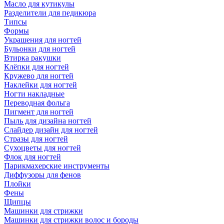
Масло для кутикулы
Разделители для педикюра
Типсы
Формы
Украшения для ногтей
Бульонки для ногтей
Втирка ракушки
Клёпки для ногтей
Кружево для ногтей
Наклейки для ногтей
Ногти накладные
Переводная фольга
Пигмент для ногтей
Пыль для дизайна ногтей
Слайдер дизайн для ногтей
Стразы для ногтей
Сухоцветы для ногтей
Флок для ногтей
Парикмахерские инструменты
Диффузоры для фенов
Плойки
Фены
Щипцы
Машинки для стрижки
Машинки для стрижки волос и бороды