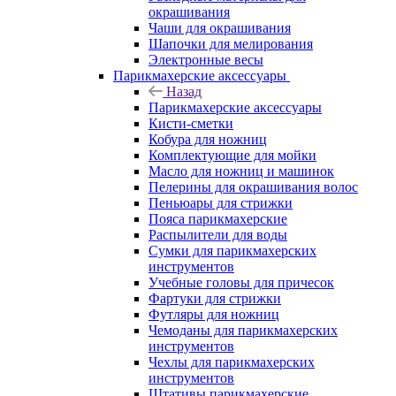
окрашивания
Чаши для окрашивания
Шапочки для мелирования
Электронные весы
Парикмахерские аксессуары
Назад
Парикмахерские аксессуары
Кисти-сметки
Кобура для ножниц
Комплектующие для мойки
Масло для ножниц и машинок
Пелерины для окрашивания волос
Пеньюары для стрижки
Пояса парикмахерские
Распылители для воды
Сумки для парикмахерских
инструментов
Учебные головы для причесок
Фартуки для стрижки
Футляры для ножниц
Чемоданы для парикмахерских
инструментов
Чехлы для парикмахерских
инструментов
Штативы парикмахерские