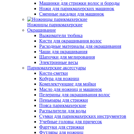
Машинки для стрижки волос и бороды
Ножи для парикмахерских машинок
Сменные насадки для машинок
Ножницы парикмахерские
Окрашивание
Выжиматели тюбика
Кисти для окрашивания волос
Расходные материалы для окрашивания
Чаши для окрашивания
Шапочки для мелирования
Электронные весы
Парикмахерские аксессуары
Кисти-сметки
Кобура для ножниц
Комплектующие для мойки
Масло для ножниц и машинок
Пелерины для окрашивания волос
Пеньюары для стрижки
Пояса парикмахерские
Распылители для воды
Сумки для парикмахерских инструментов
Учебные головы для причесок
Фартуки для стрижки
Футляры для ножниц