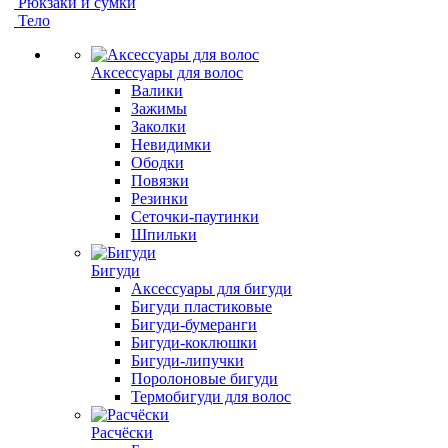
Рюкзаки и сумки
Тело
Аксессуары для волос
Валики
Зажимы
Заколки
Невидимки
Ободки
Повязки
Резинки
Сеточки-паутинки
Шпильки
Бигуди
Аксессуары для бигуди
Бигуди пластиковые
Бигуди-бумеранги
Бигуди-коклюшки
Бигуди-липучки
Поролоновые бигуди
Термобигуди для волос
Расчёски