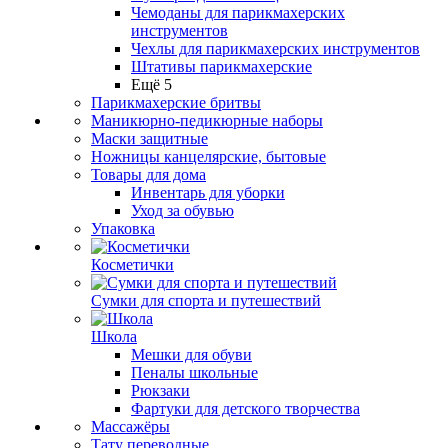
Чемоданы для парикмахерских
инструментов
Чехлы для парикмахерских инструментов
Штативы парикмахерские
Ещё 5
Парикмахерские бритвы
Маникюрно-педикюрные наборы
Маски защитные
Ножницы канцелярские, бытовые
Товары для дома
Инвентарь для уборки
Уход за обувью
Упаковка
Косметички
Сумки для спорта и путешествий
Школа
Мешки для обуви
Пеналы школьные
Рюкзаки
Фартуки для детского творчества
Массажёры
Тату переводные