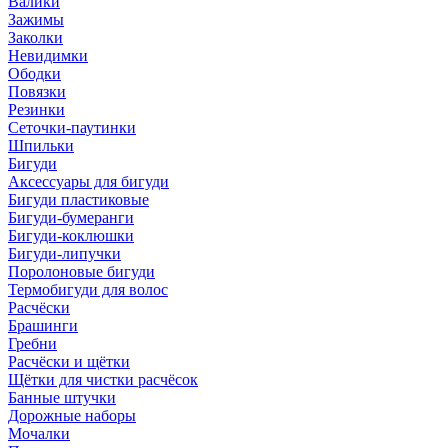
Валики
Зажимы
Заколки
Невидимки
Ободки
Повязки
Резинки
Сеточки-паутинки
Шпильки
Бигуди
Аксессуары для бигуди
Бигуди пластиковые
Бигуди-бумеранги
Бигуди-коклюшки
Бигуди-липучки
Поролоновые бигуди
Термобигуди для волос
Расчёски
Брашинги
Гребни
Расчёски и щётки
Щётки для чистки расчёсок
Банные штучки
Дорожные наборы
Мочалки