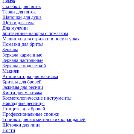
Пемза
Скребки для пяток
Тёрки для пяток
Шапочки для душа
Щётки для тела
Для мужчин
Бритвенные наборы с помазком
Машинки для стрижки в носу и ушах
Помазки для бритья
Зеркала
Зеркала карманные
Зеркала настольные
Зеркала с подсветкой
Макияж
Аппликаторы для макияжа
Бритвы для бровей
Зажимы для ресниц
Кисти для макияжа
Косметологические инструменты
Накладные ресницы
Пинцеты для бровей
Профессиональные спонжи
Точилки для косметических карандашей
Щёточки для лица
Ногти