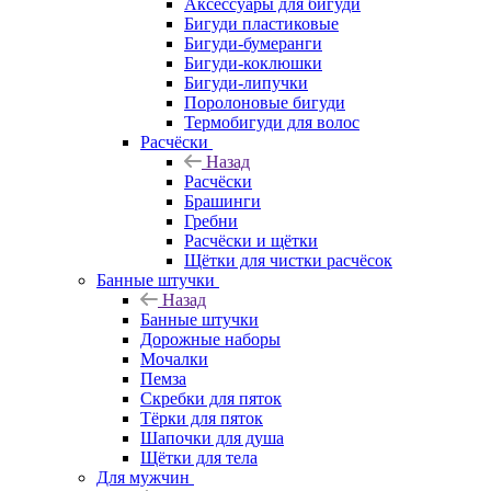
Аксессуары для бигуди
Бигуди пластиковые
Бигуди-бумеранги
Бигуди-коклюшки
Бигуди-липучки
Поролоновые бигуди
Термобигуди для волос
Расчёски
Назад
Расчёски
Брашинги
Гребни
Расчёски и щётки
Щётки для чистки расчёсок
Банные штучки
Назад
Банные штучки
Дорожные наборы
Мочалки
Пемза
Скребки для пяток
Тёрки для пяток
Шапочки для душа
Щётки для тела
Для мужчин