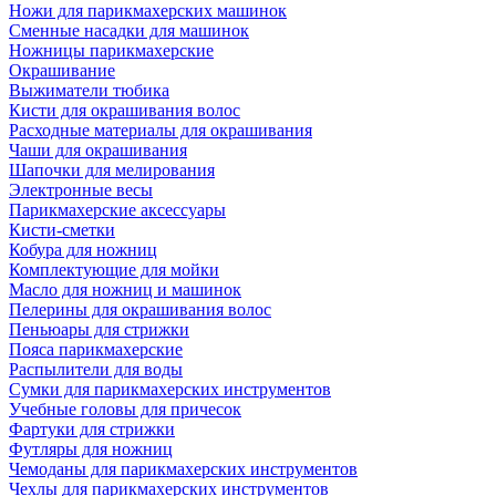
Ножи для парикмахерских машинок
Сменные насадки для машинок
Ножницы парикмахерские
Окрашивание
Выжиматели тюбика
Кисти для окрашивания волос
Расходные материалы для окрашивания
Чаши для окрашивания
Шапочки для мелирования
Электронные весы
Парикмахерские аксессуары
Кисти-сметки
Кобура для ножниц
Комплектующие для мойки
Масло для ножниц и машинок
Пелерины для окрашивания волос
Пеньюары для стрижки
Пояса парикмахерские
Распылители для воды
Сумки для парикмахерских инструментов
Учебные головы для причесок
Фартуки для стрижки
Футляры для ножниц
Чемоданы для парикмахерских инструментов
Чехлы для парикмахерских инструментов