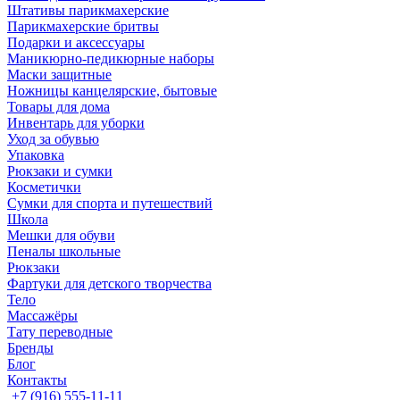
Штативы парикмахерские
Парикмахерские бритвы
Подарки и аксессуары
Маникюрно-педикюрные наборы
Маски защитные
Ножницы канцелярские, бытовые
Товары для дома
Инвентарь для уборки
Уход за обувью
Упаковка
Рюкзаки и сумки
Косметички
Сумки для спорта и путешествий
Школа
Мешки для обуви
Пеналы школьные
Рюкзаки
Фартуки для детского творчества
Тело
Массажёры
Тату переводные
Бренды
Блог
Контакты
+7 (916) 555-11-11