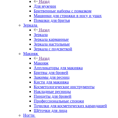
Назад
Для мужчин
Бритвенные наборы с помазком
Машинки для стрижки в носу и ушах
Помазки для бритья
Зеркала
Назад
Зеркала
Зеркала карманные
Зеркала настольные
Зеркала с подсветкой
Макияж
Назад
Макияж
Аппликаторы для макияжа
Бритвы для бровей
Зажимы для ресниц
Кисти для макияжа
Косметологические инструменты
Накладные ресницы
Пинцеты для бровей
Профессиональные спонжи
Точилки для косметических карандашей
Щёточки для лица
Ногти