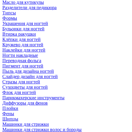
Масло для кутикулы
Разделители для педикюра
Типсы
Формы
Украшения для ногтей
Бульонки для ногтей
Втирка ракушки
Клёпки для ногтей
Кружево для ногтей
Наклейки для ногтей
Ногти накладные
Переводная фольга
Пигмент для ногтей
Пыль для дизайна ногтей
Слайдер дизайн для ногтей
Стразы для ногтей
Сухоцветы для ногтей
Флок для ногтей
Парикмахерские инструменты
Диффузоры для фенов
Плойки
Фены
Щипцы
Машинки для стрижки
Машинки для стрижки волос и бороды