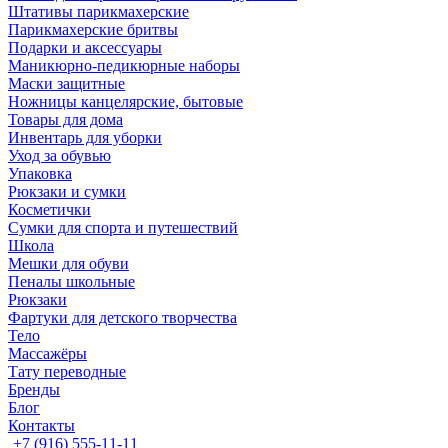
Штативы парикмахерские
Парикмахерские бритвы
Подарки и аксессуары
Маникюрно-педикюрные наборы
Маски защитные
Ножницы канцелярские, бытовые
Товары для дома
Инвентарь для уборки
Уход за обувью
Упаковка
Рюкзаки и сумки
Косметички
Сумки для спорта и путешествий
Школа
Мешки для обуви
Пеналы школьные
Рюкзаки
Фартуки для детского творчества
Тело
Массажёры
Тату переводные
Бренды
Блог
Контакты
+7 (916) 555-11-11