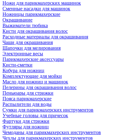
Ножи для парикмахерских машинок
Сменные насадки для машинок
Ножницы парикмахерские
Окрашивание
Выжиматели тюбика
Кисти для окрашивания волос
Расходные материалы для окрашивания
Чаши для окрашивания
Шапочки для мелирования
Электронные весы
Парикмахерские аксессуары
Кисти-сметки
Кобура для ножниц
Комплектующие для мойки
Масло для ножниц и машинок
Пелерины для окрашивания волос
Пеньюары для стрижки
Пояса парикмахерские
Распылители для воды
Сумки для парикмахерских инструментов
Учебные головы для причесок
Фартуки для стрижки
Футляры для ножниц
Чемоданы для парикмахерских инструментов
Чехлы для парикмахерских инструментов