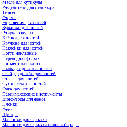
Масло для кутикулы
Разделители для педикюра
Типсы
Формы
Украшения для ногтей
Бульонки для ногтей
Втирка ракушки
Клёпки для ногтей
Кружево для ногтей
Наклейки для ногтей
Ногти накладные
Переводная фольга
Пигмент для ногтей
Пыль для дизайна ногтей
Слайдер дизайн для ногтей
Стразы для ногтей
Сухоцветы для ногтей
Флок для ногтей
Парикмахерские инструменты
Диффузоры для фенов
Плойки
Фены
Щипцы
Машинки для стрижки
Машинки для стрижки волос и бороды