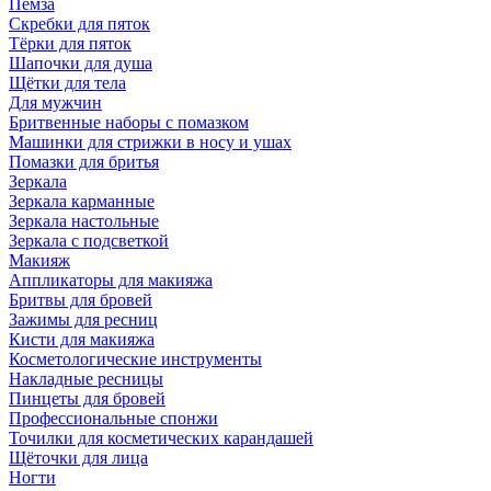
Пемза
Скребки для пяток
Тёрки для пяток
Шапочки для душа
Щётки для тела
Для мужчин
Бритвенные наборы с помазком
Машинки для стрижки в носу и ушах
Помазки для бритья
Зеркала
Зеркала карманные
Зеркала настольные
Зеркала с подсветкой
Макияж
Аппликаторы для макияжа
Бритвы для бровей
Зажимы для ресниц
Кисти для макияжа
Косметологические инструменты
Накладные ресницы
Пинцеты для бровей
Профессиональные спонжи
Точилки для косметических карандашей
Щёточки для лица
Ногти