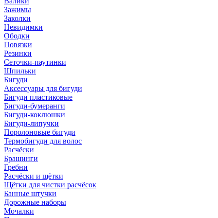
Валики
Зажимы
Заколки
Невидимки
Ободки
Повязки
Резинки
Сеточки-паутинки
Шпильки
Бигуди
Аксессуары для бигуди
Бигуди пластиковые
Бигуди-бумеранги
Бигуди-коклюшки
Бигуди-липучки
Поролоновые бигуди
Термобигуди для волос
Расчёски
Брашинги
Гребни
Расчёски и щётки
Щётки для чистки расчёсок
Банные штучки
Дорожные наборы
Мочалки