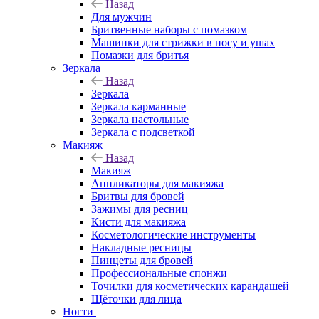
Назад
Для мужчин
Бритвенные наборы с помазком
Машинки для стрижки в носу и ушах
Помазки для бритья
Зеркала
Назад
Зеркала
Зеркала карманные
Зеркала настольные
Зеркала с подсветкой
Макияж
Назад
Макияж
Аппликаторы для макияжа
Бритвы для бровей
Зажимы для ресниц
Кисти для макияжа
Косметологические инструменты
Накладные ресницы
Пинцеты для бровей
Профессиональные спонжи
Точилки для косметических карандашей
Щёточки для лица
Ногти