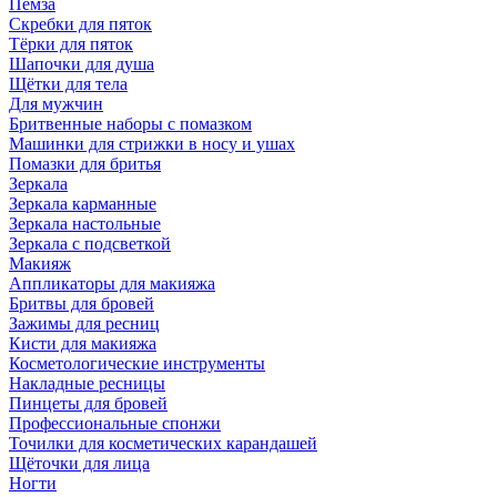
Пемза
Скребки для пяток
Тёрки для пяток
Шапочки для душа
Щётки для тела
Для мужчин
Бритвенные наборы с помазком
Машинки для стрижки в носу и ушах
Помазки для бритья
Зеркала
Зеркала карманные
Зеркала настольные
Зеркала с подсветкой
Макияж
Аппликаторы для макияжа
Бритвы для бровей
Зажимы для ресниц
Кисти для макияжа
Косметологические инструменты
Накладные ресницы
Пинцеты для бровей
Профессиональные спонжи
Точилки для косметических карандашей
Щёточки для лица
Ногти