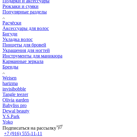
Подарки и аксессуары
Рюкзаки и сумки
Популярные разделы
Расчёски
Аксессуары для волос
Бигуди
Укладка волос
Пинцеты для бровей
Украшения для ногтей
Инструменты для маникюра
Карманные зеркала
Бренды
Weisen
harizma
invisibobble
Tangle teezer
Olivia garden
Babyliss pro
Dewal beauty
Y.S.Park
Yoko
Подписаться на рассылку
+7 (916) 555-11-11