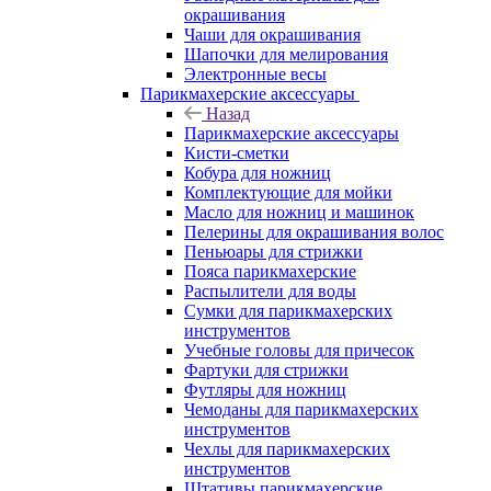
окрашивания
Чаши для окрашивания
Шапочки для мелирования
Электронные весы
Парикмахерские аксессуары
Назад
Парикмахерские аксессуары
Кисти-сметки
Кобура для ножниц
Комплектующие для мойки
Масло для ножниц и машинок
Пелерины для окрашивания волос
Пеньюары для стрижки
Пояса парикмахерские
Распылители для воды
Сумки для парикмахерских
инструментов
Учебные головы для причесок
Фартуки для стрижки
Футляры для ножниц
Чемоданы для парикмахерских
инструментов
Чехлы для парикмахерских
инструментов
Штативы парикмахерские