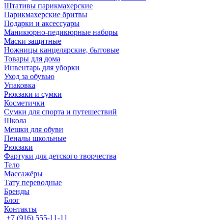
Штативы парикмахерские
Парикмахерские бритвы
Подарки и аксессуары
Маникюрно-педикюрные наборы
Маски защитные
Ножницы канцелярские, бытовые
Товары для дома
Инвентарь для уборки
Уход за обувью
Упаковка
Рюкзаки и сумки
Косметички
Сумки для спорта и путешествий
Школа
Мешки для обуви
Пеналы школьные
Рюкзаки
Фартуки для детского творчества
Тело
Массажёры
Тату переводные
Бренды
Блог
Контакты
+7 (916) 555-11-11