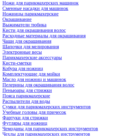
Ножи для парикмахерских машинок
Сменные насадки для машинок
Ножницы парикмахерские
Окрашивание
Выжиматели тюбика
Кисти для окрашивания волос
Расходные материалы для окрашивания
Чаши для окрашивания
Шапочки для мелирования
Электронные весы
Парикмахерские аксессуары
Кисти-сметки
Кобура для ножниц
Комплектующие для мойки
Масло для ножниц и машинок
Пелерины для окрашивания волос
Пеньюары для стрижки
Пояса парикмахерские
Распылители для воды
Сумки для парикмахерских инструментов
Учебные головы для причесок
Фартуки для стрижки
Футляры для ножниц
Чемоданы для парикмахерских инструментов
Чехлы для парикмахерских инструментов