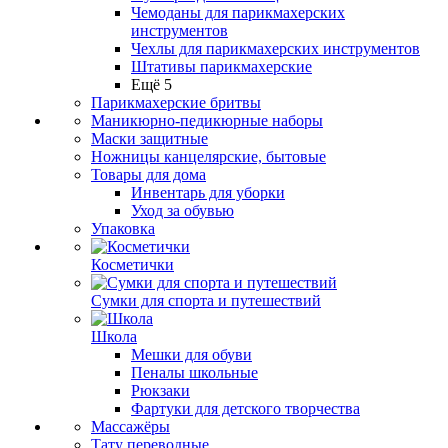
Чемоданы для парикмахерских
инструментов
Чехлы для парикмахерских инструментов
Штативы парикмахерские
Ещё 5
Парикмахерские бритвы
Маникюрно-педикюрные наборы
Маски защитные
Ножницы канцелярские, бытовые
Товары для дома
Инвентарь для уборки
Уход за обувью
Упаковка
Косметички
Сумки для спорта и путешествий
Школа
Мешки для обуви
Пеналы школьные
Рюкзаки
Фартуки для детского творчества
Массажёры
Тату переводные