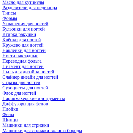
Масло для кутикулы
Разделители для педикюра
Типсы
Формы
Украшения для ногтей
Бульонки для ногтей
Втирка ракушки
Клёпки для ногтей
Кружево для ногтей
Наклейки для ногтей
Ногти накладные
Переводная фольга
Пигмент для ногтей
Пыль для дизайна ногтей
Слайдер дизайн для ногтей
Стразы для ногтей
Сухоцветы для ногтей
Флок для ногтей
Парикмахерские инструменты
Диффузоры для фенов
Плойки
Фены
Щипцы
Машинки для стрижки
Машинки для стрижки волос и бороды