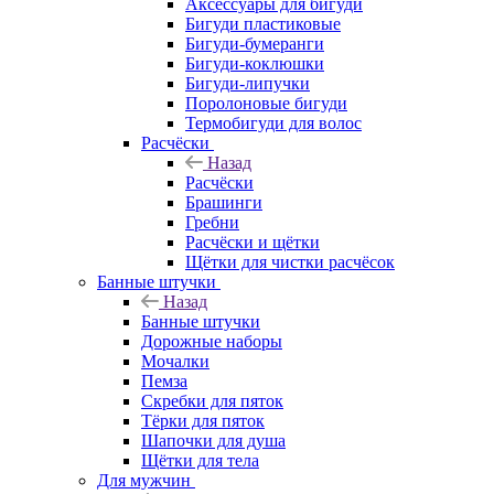
Аксессуары для бигуди
Бигуди пластиковые
Бигуди-бумеранги
Бигуди-коклюшки
Бигуди-липучки
Поролоновые бигуди
Термобигуди для волос
Расчёски
Назад
Расчёски
Брашинги
Гребни
Расчёски и щётки
Щётки для чистки расчёсок
Банные штучки
Назад
Банные штучки
Дорожные наборы
Мочалки
Пемза
Скребки для пяток
Тёрки для пяток
Шапочки для душа
Щётки для тела
Для мужчин