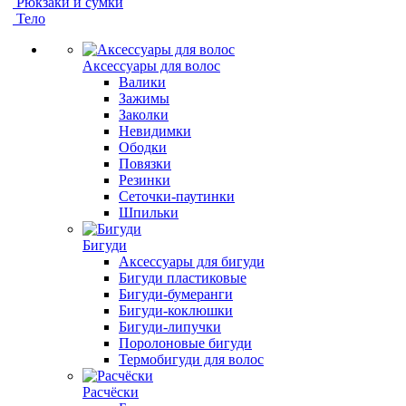
Рюкзаки и сумки
Тело
Аксессуары для волос
Валики
Зажимы
Заколки
Невидимки
Ободки
Повязки
Резинки
Сеточки-паутинки
Шпильки
Бигуди
Аксессуары для бигуди
Бигуди пластиковые
Бигуди-бумеранги
Бигуди-коклюшки
Бигуди-липучки
Поролоновые бигуди
Термобигуди для волос
Расчёски