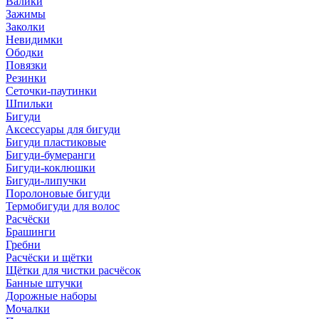
Валики
Зажимы
Заколки
Невидимки
Ободки
Повязки
Резинки
Сеточки-паутинки
Шпильки
Бигуди
Аксессуары для бигуди
Бигуди пластиковые
Бигуди-бумеранги
Бигуди-коклюшки
Бигуди-липучки
Поролоновые бигуди
Термобигуди для волос
Расчёски
Брашинги
Гребни
Расчёски и щётки
Щётки для чистки расчёсок
Банные штучки
Дорожные наборы
Мочалки