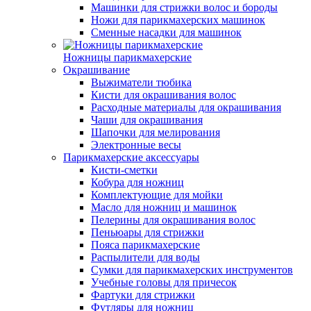
Машинки для стрижки волос и бороды
Ножи для парикмахерских машинок
Сменные насадки для машинок
Ножницы парикмахерские
Окрашивание
Выжиматели тюбика
Кисти для окрашивания волос
Расходные материалы для окрашивания
Чаши для окрашивания
Шапочки для мелирования
Электронные весы
Парикмахерские аксессуары
Кисти-сметки
Кобура для ножниц
Комплектующие для мойки
Масло для ножниц и машинок
Пелерины для окрашивания волос
Пеньюары для стрижки
Пояса парикмахерские
Распылители для воды
Сумки для парикмахерских инструментов
Учебные головы для причесок
Фартуки для стрижки
Футляры для ножниц