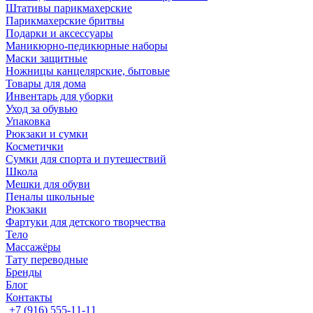
Штативы парикмахерские
Парикмахерские бритвы
Подарки и аксессуары
Маникюрно-педикюрные наборы
Маски защитные
Ножницы канцелярские, бытовые
Товары для дома
Инвентарь для уборки
Уход за обувью
Упаковка
Рюкзаки и сумки
Косметички
Сумки для спорта и путешествий
Школа
Мешки для обуви
Пеналы школьные
Рюкзаки
Фартуки для детского творчества
Тело
Массажёры
Тату переводные
Бренды
Блог
Контакты
+7 (916) 555-11-11