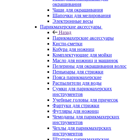
окрашивания
Чаши для окрашивания
Шапочки для мелирования
Электронные весы
Парикмахерские аксессуары
Назад
Парикмахерские аксессуары
Кисти-сметки
Кобура для ножниц
Комплектующие для мойки
Масло для ножниц и машинок
Пелерины для окрашивания волос
Пеньюары для стрижки
Пояса парикмахерские
Распылители для воды
Сумки для парикмахерских
инструментов
Учебные головы для причесок
Фартуки для стрижки
Футляры для ножниц
Чемоданы для парикмахерских
инструментов
Чехлы для парикмахерских
инструментов
Штативы парикмахерские