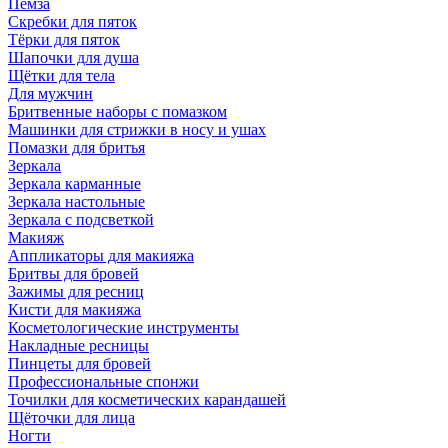
Пемза
Скребки для пяток
Тёрки для пяток
Шапочки для душа
Щётки для тела
Для мужчин
Бритвенные наборы с помазком
Машинки для стрижки в носу и ушах
Помазки для бритья
Зеркала
Зеркала карманные
Зеркала настольные
Зеркала с подсветкой
Макияж
Аппликаторы для макияжа
Бритвы для бровей
Зажимы для ресниц
Кисти для макияжа
Косметологические инструменты
Накладные ресницы
Пинцеты для бровей
Профессиональные спонжи
Точилки для косметических карандашей
Щёточки для лица
Ногти