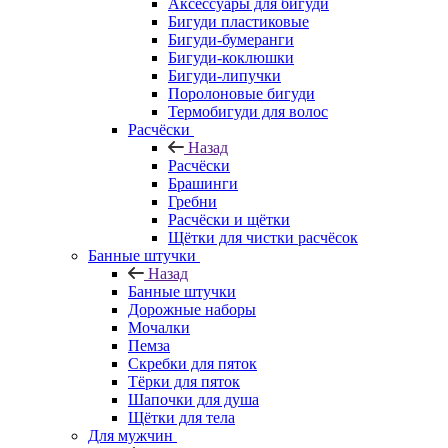
Аксессуары для бигуди
Бигуди пластиковые
Бигуди-бумеранги
Бигуди-коклюшки
Бигуди-липучки
Поролоновые бигуди
Термобигуди для волос
Расчёски
Назад
Расчёски
Брашинги
Гребни
Расчёски и щётки
Щётки для чистки расчёсок
Банные штучки
Назад
Банные штучки
Дорожные наборы
Мочалки
Пемза
Скребки для пяток
Тёрки для пяток
Шапочки для душа
Щётки для тела
Для мужчин