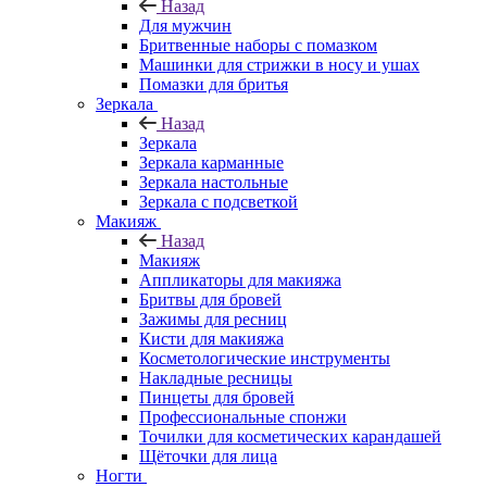
Назад
Для мужчин
Бритвенные наборы с помазком
Машинки для стрижки в носу и ушах
Помазки для бритья
Зеркала
Назад
Зеркала
Зеркала карманные
Зеркала настольные
Зеркала с подсветкой
Макияж
Назад
Макияж
Аппликаторы для макияжа
Бритвы для бровей
Зажимы для ресниц
Кисти для макияжа
Косметологические инструменты
Накладные ресницы
Пинцеты для бровей
Профессиональные спонжи
Точилки для косметических карандашей
Щёточки для лица
Ногти