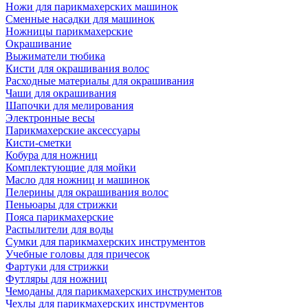
Ножи для парикмахерских машинок
Сменные насадки для машинок
Ножницы парикмахерские
Окрашивание
Выжиматели тюбика
Кисти для окрашивания волос
Расходные материалы для окрашивания
Чаши для окрашивания
Шапочки для мелирования
Электронные весы
Парикмахерские аксессуары
Кисти-сметки
Кобура для ножниц
Комплектующие для мойки
Масло для ножниц и машинок
Пелерины для окрашивания волос
Пеньюары для стрижки
Пояса парикмахерские
Распылители для воды
Сумки для парикмахерских инструментов
Учебные головы для причесок
Фартуки для стрижки
Футляры для ножниц
Чемоданы для парикмахерских инструментов
Чехлы для парикмахерских инструментов