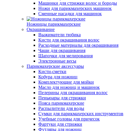
Машинки для стрижки волос и бороды
Ножи для парикмахерских машинок
Сменные насадки для машинок
Ножницы парикмахерские
Окрашивание
Выжиматели тюбика
Кисти для окрашивания волос
Расходные материалы для окрашивания
Чаши для окрашивания
Шапочки для мелирования
Электронные весы
Парикмахерские аксессуары
Кисти-сметки
Кобура для ножниц
Комплектующие для мойки
Масло для ножниц и машинок
Пелерины для окрашивания волос
Пеньюары для стрижки
Пояса парикмахерские
Распылители для воды
Сумки для парикмахерских инструментов
Учебные головы для причесок
Фартуки для стрижки
Футляры для ножниц