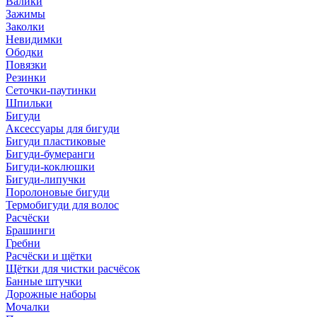
Валики
Зажимы
Заколки
Невидимки
Ободки
Повязки
Резинки
Сеточки-паутинки
Шпильки
Бигуди
Аксессуары для бигуди
Бигуди пластиковые
Бигуди-бумеранги
Бигуди-коклюшки
Бигуди-липучки
Поролоновые бигуди
Термобигуди для волос
Расчёски
Брашинги
Гребни
Расчёски и щётки
Щётки для чистки расчёсок
Банные штучки
Дорожные наборы
Мочалки