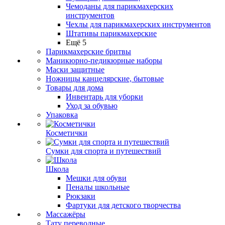
Чемоданы для парикмахерских
инструментов
Чехлы для парикмахерских инструментов
Штативы парикмахерские
Ещё 5
Парикмахерские бритвы
Маникюрно-педикюрные наборы
Маски защитные
Ножницы канцелярские, бытовые
Товары для дома
Инвентарь для уборки
Уход за обувью
Упаковка
Косметички
Сумки для спорта и путешествий
Школа
Мешки для обуви
Пеналы школьные
Рюкзаки
Фартуки для детского творчества
Массажёры
Тату переводные