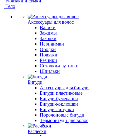
Рюкзаки и сумки
Тело
Аксессуары для волос
Валики
Зажимы
Заколки
Невидимки
Ободки
Повязки
Резинки
Сеточки-паутинки
Шпильки
Бигуди
Аксессуары для бигуди
Бигуди пластиковые
Бигуди-бумеранги
Бигуди-коклюшки
Бигуди-липучки
Поролоновые бигуди
Термобигуди для волос
Расчёски