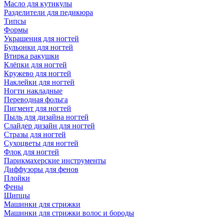
Масло для кутикулы
Разделители для педикюра
Типсы
Формы
Украшения для ногтей
Бульонки для ногтей
Втирка ракушки
Клёпки для ногтей
Кружево для ногтей
Наклейки для ногтей
Ногти накладные
Переводная фольга
Пигмент для ногтей
Пыль для дизайна ногтей
Слайдер дизайн для ногтей
Стразы для ногтей
Сухоцветы для ногтей
Флок для ногтей
Парикмахерские инструменты
Диффузоры для фенов
Плойки
Фены
Щипцы
Машинки для стрижки
Машинки для стрижки волос и бороды