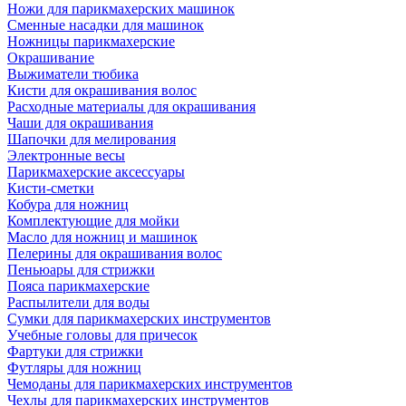
Ножи для парикмахерских машинок
Сменные насадки для машинок
Ножницы парикмахерские
Окрашивание
Выжиматели тюбика
Кисти для окрашивания волос
Расходные материалы для окрашивания
Чаши для окрашивания
Шапочки для мелирования
Электронные весы
Парикмахерские аксессуары
Кисти-сметки
Кобура для ножниц
Комплектующие для мойки
Масло для ножниц и машинок
Пелерины для окрашивания волос
Пеньюары для стрижки
Пояса парикмахерские
Распылители для воды
Сумки для парикмахерских инструментов
Учебные головы для причесок
Фартуки для стрижки
Футляры для ножниц
Чемоданы для парикмахерских инструментов
Чехлы для парикмахерских инструментов