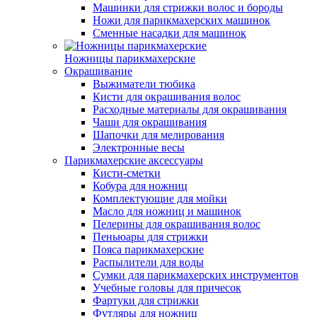
Машинки для стрижки волос и бороды
Ножи для парикмахерских машинок
Сменные насадки для машинок
Ножницы парикмахерские
Окрашивание
Выжиматели тюбика
Кисти для окрашивания волос
Расходные материалы для окрашивания
Чаши для окрашивания
Шапочки для мелирования
Электронные весы
Парикмахерские аксессуары
Кисти-сметки
Кобура для ножниц
Комплектующие для мойки
Масло для ножниц и машинок
Пелерины для окрашивания волос
Пеньюары для стрижки
Пояса парикмахерские
Распылители для воды
Сумки для парикмахерских инструментов
Учебные головы для причесок
Фартуки для стрижки
Футляры для ножниц