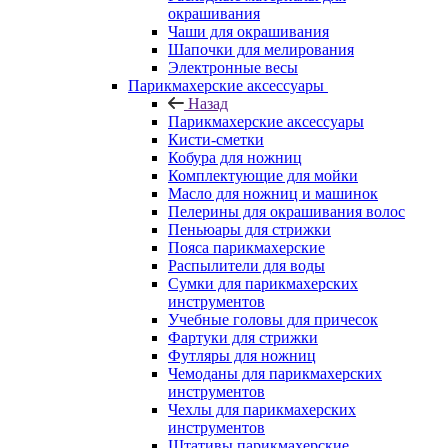
окрашивания
Чаши для окрашивания
Шапочки для мелирования
Электронные весы
Парикмахерские аксессуары
Назад
Парикмахерские аксессуары
Кисти-сметки
Кобура для ножниц
Комплектующие для мойки
Масло для ножниц и машинок
Пелерины для окрашивания волос
Пеньюары для стрижки
Пояса парикмахерские
Распылители для воды
Сумки для парикмахерских
инструментов
Учебные головы для причесок
Фартуки для стрижки
Футляры для ножниц
Чемоданы для парикмахерских
инструментов
Чехлы для парикмахерских
инструментов
Штативы парикмахерские