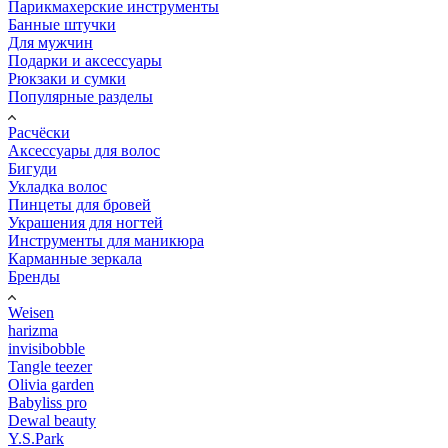
Парикмахерские инструменты
Банные штучки
Для мужчин
Подарки и аксессуары
Рюкзаки и сумки
Популярные разделы
Расчёски
Аксессуары для волос
Бигуди
Укладка волос
Пинцеты для бровей
Украшения для ногтей
Инструменты для маникюра
Карманные зеркала
Бренды
Weisen
harizma
invisibobble
Tangle teezer
Olivia garden
Babyliss pro
Dewal beauty
Y.S.Park