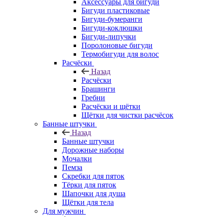
Аксессуары для бигуди
Бигуди пластиковые
Бигуди-бумеранги
Бигуди-коклюшки
Бигуди-липучки
Поролоновые бигуди
Термобигуди для волос
Расчёски
Назад
Расчёски
Брашинги
Гребни
Расчёски и щётки
Щётки для чистки расчёсок
Банные штучки
Назад
Банные штучки
Дорожные наборы
Мочалки
Пемза
Скребки для пяток
Тёрки для пяток
Шапочки для душа
Щётки для тела
Для мужчин