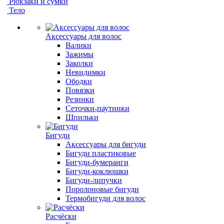
Рюкзаки и сумки
Тело
Аксессуары для волос
Валики
Зажимы
Заколки
Невидимки
Ободки
Повязки
Резинки
Сеточки-паутинки
Шпильки
Бигуди
Аксессуары для бигуди
Бигуди пластиковые
Бигуди-бумеранги
Бигуди-коклюшки
Бигуди-липучки
Поролоновые бигуди
Термобигуди для волос
Расчёски