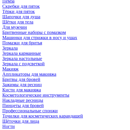
Пемза
Скребки для пяток
Тёрки для пяток
Шапочки для душа
Щётки для тела
Для мужчин
Бритвенные наборы с помазком
Машинки для стрижки в носу и ушах
Помазки для бритья
Зеркала
Зеркала карманные
Зеркала настольные
Зеркала с подсветкой
Макияж
Аппликаторы для макияжа
Бритвы для бровей
Зажимы для ресниц
Кисти для макияжа
Косметологические инструменты
Накладные ресницы
Пинцеты для бровей
Профессиональные спонжи
Точилки для косметических карандашей
Щёточки для лица
Ногти