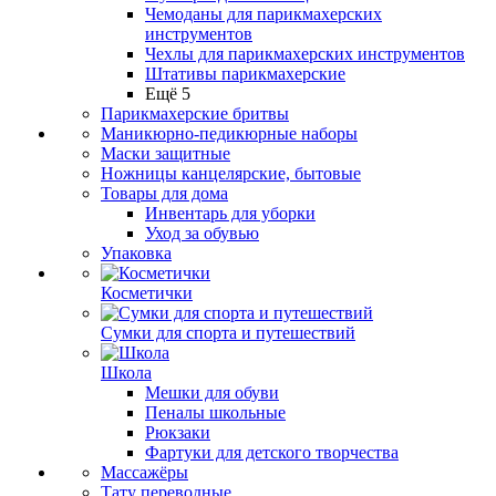
Чемоданы для парикмахерских
инструментов
Чехлы для парикмахерских инструментов
Штативы парикмахерские
Ещё 5
Парикмахерские бритвы
Маникюрно-педикюрные наборы
Маски защитные
Ножницы канцелярские, бытовые
Товары для дома
Инвентарь для уборки
Уход за обувью
Упаковка
Косметички
Сумки для спорта и путешествий
Школа
Мешки для обуви
Пеналы школьные
Рюкзаки
Фартуки для детского творчества
Массажёры
Тату переводные