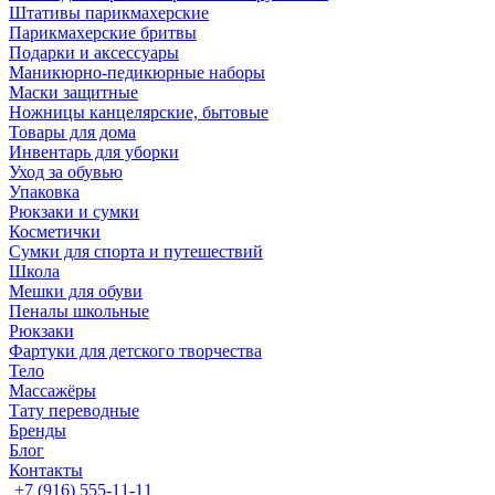
Штативы парикмахерские
Парикмахерские бритвы
Подарки и аксессуары
Маникюрно-педикюрные наборы
Маски защитные
Ножницы канцелярские, бытовые
Товары для дома
Инвентарь для уборки
Уход за обувью
Упаковка
Рюкзаки и сумки
Косметички
Сумки для спорта и путешествий
Школа
Мешки для обуви
Пеналы школьные
Рюкзаки
Фартуки для детского творчества
Тело
Массажёры
Тату переводные
Бренды
Блог
Контакты
+7 (916) 555-11-11