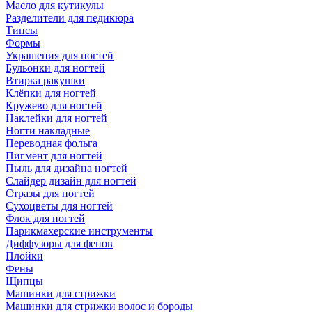
Масло для кутикулы
Разделители для педикюра
Типсы
Формы
Украшения для ногтей
Бульонки для ногтей
Втирка ракушки
Клёпки для ногтей
Кружево для ногтей
Наклейки для ногтей
Ногти накладные
Переводная фольга
Пигмент для ногтей
Пыль для дизайна ногтей
Слайдер дизайн для ногтей
Стразы для ногтей
Сухоцветы для ногтей
Флок для ногтей
Парикмахерские инструменты
Диффузоры для фенов
Плойки
Фены
Щипцы
Машинки для стрижки
Машинки для стрижки волос и бороды