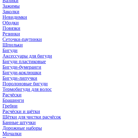
Валики
Зажимы
Заколки
Невидимки
Ободки
Повязки
Резинки
Сеточки-паутинки
Шпильки
Бигуди
Аксессуары для бигуди
Бигуди пластиковые
Бигуди-бумеранги
Бигуди-коклюшки
Бигуди-липучки
Поролоновые бигуди
Термобигуди для волос
Расчёски
Брашинги
Гребни
Расчёски и щётки
Щётки для чистки расчёсок
Банные штучки
Дорожные наборы
Мочалки