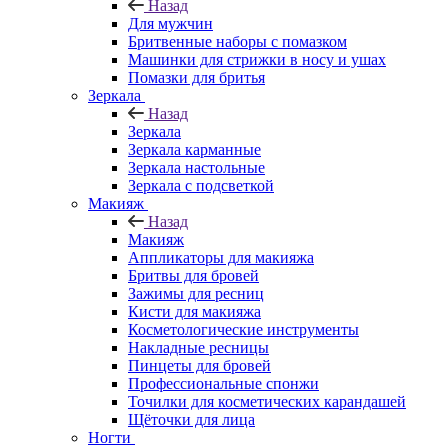
Назад
Для мужчин
Бритвенные наборы с помазком
Машинки для стрижки в носу и ушах
Помазки для бритья
Зеркала
Назад
Зеркала
Зеркала карманные
Зеркала настольные
Зеркала с подсветкой
Макияж
Назад
Макияж
Аппликаторы для макияжа
Бритвы для бровей
Зажимы для ресниц
Кисти для макияжа
Косметологические инструменты
Накладные ресницы
Пинцеты для бровей
Профессиональные спонжи
Точилки для косметических карандашей
Щёточки для лица
Ногти