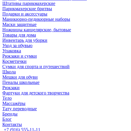
Штативы парикмахерские
Парикмахерские бритвы
Подарки и аксессуары
Маникюрно-педикюрные наборы
Маски защитные
Ножницы канцелярские, бытовые
Товары для дома
Инвентарь для уборки
Уход за обувью
Упаковка
Рюкзаки и сумки
Косметички
Сумки для спорта и путешествий
Школа
Мешки для обуви
Пеналы школьные
Рюкзаки
Фартуки для детского творчества
Тело
Массажёры
Тату переводные
Бренды
Блог
Контакты
+7 (916) 555-11-11