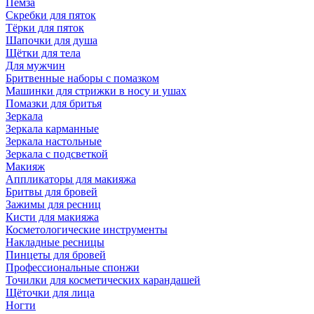
Пемза
Скребки для пяток
Тёрки для пяток
Шапочки для душа
Щётки для тела
Для мужчин
Бритвенные наборы с помазком
Машинки для стрижки в носу и ушах
Помазки для бритья
Зеркала
Зеркала карманные
Зеркала настольные
Зеркала с подсветкой
Макияж
Аппликаторы для макияжа
Бритвы для бровей
Зажимы для ресниц
Кисти для макияжа
Косметологические инструменты
Накладные ресницы
Пинцеты для бровей
Профессиональные спонжи
Точилки для косметических карандашей
Щёточки для лица
Ногти