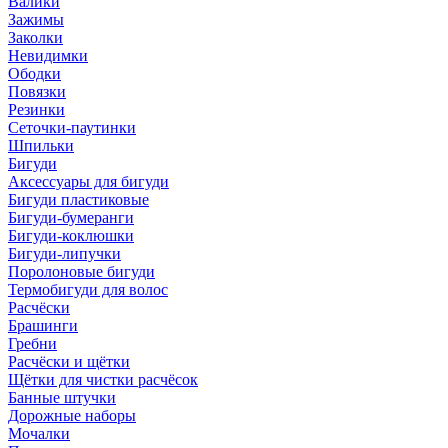
Валики
Зажимы
Заколки
Невидимки
Ободки
Повязки
Резинки
Сеточки-паутинки
Шпильки
Бигуди
Аксессуары для бигуди
Бигуди пластиковые
Бигуди-бумеранги
Бигуди-коклюшки
Бигуди-липучки
Поролоновые бигуди
Термобигуди для волос
Расчёски
Брашинги
Гребни
Расчёски и щётки
Щётки для чистки расчёсок
Банные штучки
Дорожные наборы
Мочалки