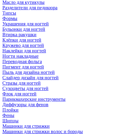
Масло для кутикулы
Разделители для педикюра
Типсы
Формы
Украшения для ногтей
Бульонки для ногтей
Втирка ракушки
Клёпки для ногтей
Кружево для ногтей
Наклейки для ногтей
Ногти накладные
Переводная фольга
Пигмент для ногтей
Пыль для дизайна ногтей
Слайдер дизайн для ногтей
Стразы для ногтей
Сухоцветы для ногтей
Флок для ногтей
Парикмахерские инструменты
Диффузоры для фенов
Плойки
Фены
Щипцы
Машинки для стрижки
Машинки для стрижки волос и бороды