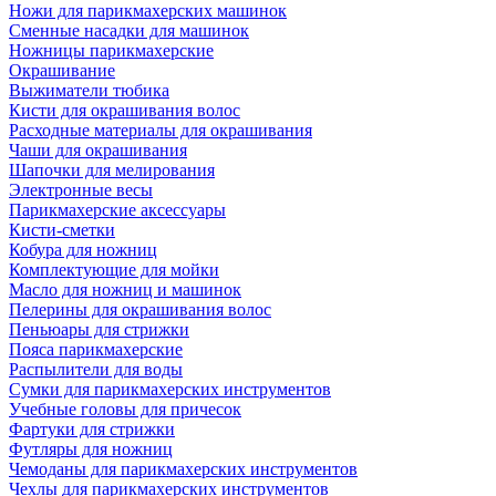
Ножи для парикмахерских машинок
Сменные насадки для машинок
Ножницы парикмахерские
Окрашивание
Выжиматели тюбика
Кисти для окрашивания волос
Расходные материалы для окрашивания
Чаши для окрашивания
Шапочки для мелирования
Электронные весы
Парикмахерские аксессуары
Кисти-сметки
Кобура для ножниц
Комплектующие для мойки
Масло для ножниц и машинок
Пелерины для окрашивания волос
Пеньюары для стрижки
Пояса парикмахерские
Распылители для воды
Сумки для парикмахерских инструментов
Учебные головы для причесок
Фартуки для стрижки
Футляры для ножниц
Чемоданы для парикмахерских инструментов
Чехлы для парикмахерских инструментов