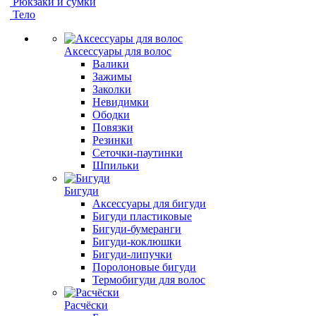
Рюкзаки и сумки
Тело
Аксессуары для волос
Валики
Зажимы
Заколки
Невидимки
Ободки
Повязки
Резинки
Сеточки-паутинки
Шпильки
Бигуди
Аксессуары для бигуди
Бигуди пластиковые
Бигуди-бумеранги
Бигуди-коклюшки
Бигуди-липучки
Поролоновые бигуди
Термобигуди для волос
Расчёски