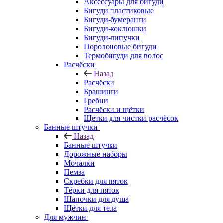
Аксессуары для бигуди
Бигуди пластиковые
Бигуди-бумеранги
Бигуди-коклюшки
Бигуди-липучки
Поролоновые бигуди
Термобигуди для волос
Расчёски
Назад
Расчёски
Брашинги
Гребни
Расчёски и щётки
Щётки для чистки расчёсок
Банные штучки
Назад
Банные штучки
Дорожные наборы
Мочалки
Пемза
Скребки для пяток
Тёрки для пяток
Шапочки для душа
Щётки для тела
Для мужчин