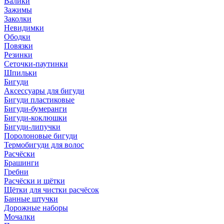
Валики
Зажимы
Заколки
Невидимки
Ободки
Повязки
Резинки
Сеточки-паутинки
Шпильки
Бигуди
Аксессуары для бигуди
Бигуди пластиковые
Бигуди-бумеранги
Бигуди-коклюшки
Бигуди-липучки
Поролоновые бигуди
Термобигуди для волос
Расчёски
Брашинги
Гребни
Расчёски и щётки
Щётки для чистки расчёсок
Банные штучки
Дорожные наборы
Мочалки