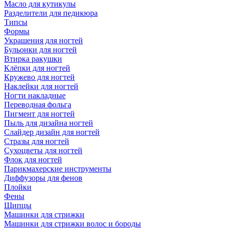
Масло для кутикулы
Разделители для педикюра
Типсы
Формы
Украшения для ногтей
Бульонки для ногтей
Втирка ракушки
Клёпки для ногтей
Кружево для ногтей
Наклейки для ногтей
Ногти накладные
Переводная фольга
Пигмент для ногтей
Пыль для дизайна ногтей
Слайдер дизайн для ногтей
Стразы для ногтей
Сухоцветы для ногтей
Флок для ногтей
Парикмахерские инструменты
Диффузоры для фенов
Плойки
Фены
Щипцы
Машинки для стрижки
Машинки для стрижки волос и бороды