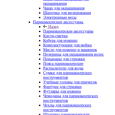
окрашивания
Чаши для окрашивания
Шапочки для мелирования
Электронные весы
Парикмахерские аксессуары
Назад
Парикмахерские аксессуары
Кисти-сметки
Кобура для ножниц
Комплектующие для мойки
Масло для ножниц и машинок
Пелерины для окрашивания волос
Пеньюары для стрижки
Пояса парикмахерские
Распылители для воды
Сумки для парикмахерских
инструментов
Учебные головы для причесок
Фартуки для стрижки
Футляры для ножниц
Чемоданы для парикмахерских
инструментов
Чехлы для парикмахерских
инструментов
Штативы парикмахерские