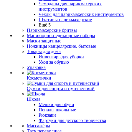
Чемоданы для парикмахерских
инструментов
Чехлы для парикмахерских инструментов
Штативы парикмахерские
Ещё 5
Парикмахерские бритвы
Маникюрно-педикюрные наборы
Маски защитные
Ножницы канцелярские, бытовые
Товары для дома
Инвентарь для уборки
Уход за обувью
Упаковка
Косметички
Сумки для спорта и путешествий
Школа
Мешки для обуви
Пеналы школьные
Рюкзаки
Фартуки для детского творчества
Массажёры
Тату переводные