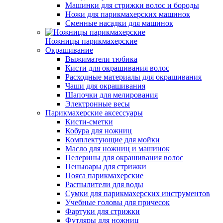
Машинки для стрижки волос и бороды
Ножи для парикмахерских машинок
Сменные насадки для машинок
Ножницы парикмахерские
Окрашивание
Выжиматели тюбика
Кисти для окрашивания волос
Расходные материалы для окрашивания
Чаши для окрашивания
Шапочки для мелирования
Электронные весы
Парикмахерские аксессуары
Кисти-сметки
Кобура для ножниц
Комплектующие для мойки
Масло для ножниц и машинок
Пелерины для окрашивания волос
Пеньюары для стрижки
Пояса парикмахерские
Распылители для воды
Сумки для парикмахерских инструментов
Учебные головы для причесок
Фартуки для стрижки
Футляры для ножниц