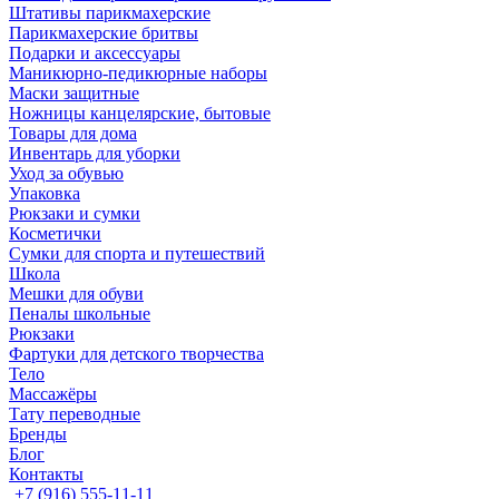
Штативы парикмахерские
Парикмахерские бритвы
Подарки и аксессуары
Маникюрно-педикюрные наборы
Маски защитные
Ножницы канцелярские, бытовые
Товары для дома
Инвентарь для уборки
Уход за обувью
Упаковка
Рюкзаки и сумки
Косметички
Сумки для спорта и путешествий
Школа
Мешки для обуви
Пеналы школьные
Рюкзаки
Фартуки для детского творчества
Тело
Массажёры
Тату переводные
Бренды
Блог
Контакты
+7 (916) 555-11-11