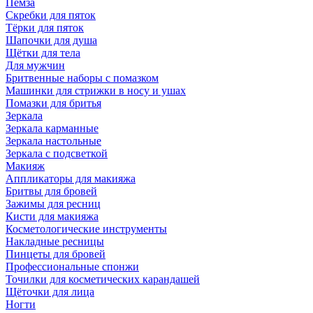
Пемза
Скребки для пяток
Тёрки для пяток
Шапочки для душа
Щётки для тела
Для мужчин
Бритвенные наборы с помазком
Машинки для стрижки в носу и ушах
Помазки для бритья
Зеркала
Зеркала карманные
Зеркала настольные
Зеркала с подсветкой
Макияж
Аппликаторы для макияжа
Бритвы для бровей
Зажимы для ресниц
Кисти для макияжа
Косметологические инструменты
Накладные ресницы
Пинцеты для бровей
Профессиональные спонжи
Точилки для косметических карандашей
Щёточки для лица
Ногти