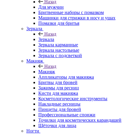
Назад
Для мужчин
Бритвенные наборы с помазком
Машинки для стрижки в носу и ушах
Помазки для бритья
Зеркала
Назад
Зеркала
Зеркала карманные
Зеркала настольные
Зеркала с подсветкой
Макияж
Назад
Макияж
Аппликаторы для макияжа
Бритвы для бровей
Зажимы для ресниц
Кисти для макияжа
Косметологические инструменты
Накладные ресницы
Пинцеты для бровей
Профессиональные спонжи
Точилки для косметических карандашей
Щёточки для лица
Ногти