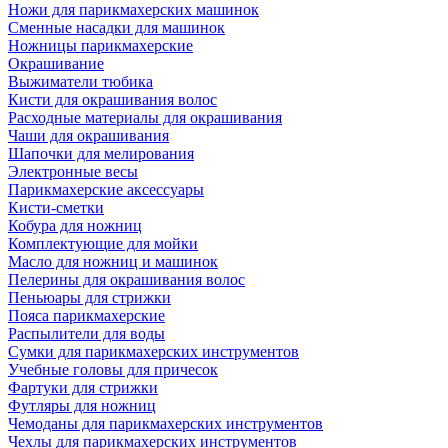
Ножи для парикмахерских машинок
Сменные насадки для машинок
Ножницы парикмахерские
Окрашивание
Выжиматели тюбика
Кисти для окрашивания волос
Расходные материалы для окрашивания
Чаши для окрашивания
Шапочки для мелирования
Электронные весы
Парикмахерские аксессуары
Кисти-сметки
Кобура для ножниц
Комплектующие для мойки
Масло для ножниц и машинок
Пелерины для окрашивания волос
Пеньюары для стрижки
Пояса парикмахерские
Распылители для воды
Сумки для парикмахерских инструментов
Учебные головы для причесок
Фартуки для стрижки
Футляры для ножниц
Чемоданы для парикмахерских инструментов
Чехлы для парикмахерских инструментов