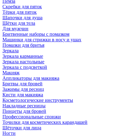
Пемза
Скребки для пяток
Тёрки для пяток
Шапочки для душа
Щётки для тела
Для мужчин
Бритвенные наборы с помазком
Машинки для стрижки в носу и ушах
Помазки для бритья
Зеркала
Зеркала карманные
Зеркала настольные
Зеркала с подсветкой
Макияж
Аппликаторы для макияжа
Бритвы для бровей
Зажимы для ресниц
Кисти для макияжа
Косметологические инструменты
Накладные ресницы
Пинцеты для бровей
Профессиональные спонжи
Точилки для косметических карандашей
Щёточки для лица
Ногти