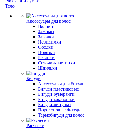
Рюкзаки и сумки
Тело
Аксессуары для волос
Валики
Зажимы
Заколки
Невидимки
Ободки
Повязки
Резинки
Сеточки-паутинки
Шпильки
Бигуди
Аксессуары для бигуди
Бигуди пластиковые
Бигуди-бумеранги
Бигуди-коклюшки
Бигуди-липучки
Поролоновые бигуди
Термобигуди для волос
Расчёски