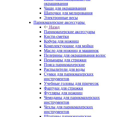
окрашивания
Чаши для окрашивания
Шапочки для мелирования
Электронные весы
Парикмахерские аксессуары
Назад
Парикмахерские аксессуары
Кисти-сметки
Кобура для ножниц
Комплектующие для мойки
Масло для ножниц и машинок
Пелерины для окрашивания волос
Пеньюары для стрижки
Пояса парикмахерские
Распылители для воды
Сумки для парикмахерских
инструментов
Учебные головы для причесок
Фартуки для стрижки
Футляры для ножниц
Чемоданы для парикмахерских
инструментов
Чехлы для парикмахерских
инструментов
Штативы парикмахерские