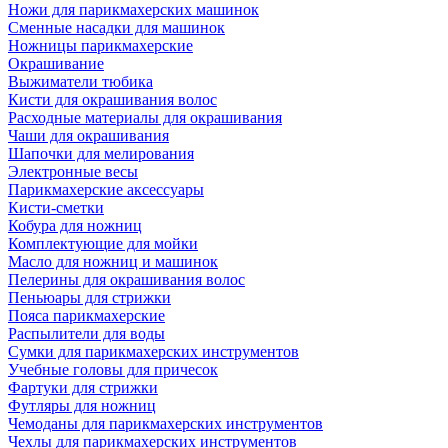
Ножи для парикмахерских машинок
Сменные насадки для машинок
Ножницы парикмахерские
Окрашивание
Выжиматели тюбика
Кисти для окрашивания волос
Расходные материалы для окрашивания
Чаши для окрашивания
Шапочки для мелирования
Электронные весы
Парикмахерские аксессуары
Кисти-сметки
Кобура для ножниц
Комплектующие для мойки
Масло для ножниц и машинок
Пелерины для окрашивания волос
Пеньюары для стрижки
Пояса парикмахерские
Распылители для воды
Сумки для парикмахерских инструментов
Учебные головы для причесок
Фартуки для стрижки
Футляры для ножниц
Чемоданы для парикмахерских инструментов
Чехлы для парикмахерских инструментов