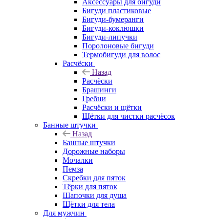
Аксессуары для бигуди
Бигуди пластиковые
Бигуди-бумеранги
Бигуди-коклюшки
Бигуди-липучки
Поролоновые бигуди
Термобигуди для волос
Расчёски
Назад
Расчёски
Брашинги
Гребни
Расчёски и щётки
Щётки для чистки расчёсок
Банные штучки
Назад
Банные штучки
Дорожные наборы
Мочалки
Пемза
Скребки для пяток
Тёрки для пяток
Шапочки для душа
Щётки для тела
Для мужчин