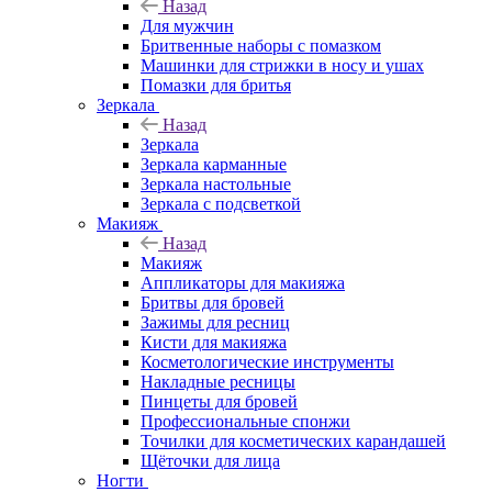
Назад
Для мужчин
Бритвенные наборы с помазком
Машинки для стрижки в носу и ушах
Помазки для бритья
Зеркала
Назад
Зеркала
Зеркала карманные
Зеркала настольные
Зеркала с подсветкой
Макияж
Назад
Макияж
Аппликаторы для макияжа
Бритвы для бровей
Зажимы для ресниц
Кисти для макияжа
Косметологические инструменты
Накладные ресницы
Пинцеты для бровей
Профессиональные спонжи
Точилки для косметических карандашей
Щёточки для лица
Ногти