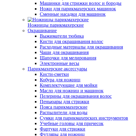
Машинки для стрижки волос и бороды
Ножи для парикмахерских машинок
Сменные насадки для машинок
Ножницы парикмахерские
Окрашивание
Выжиматели тюбика
Кисти для окрашивания волос
Расходные материалы для окрашивания
Чаши для окрашивания
Шапочки для мелирования
Электронные весы
Парикмахерские аксессуары
Кисти-сметки
Кобура для ножниц
Комплектующие для мойки
Масло для ножниц и машинок
Пелерины для окрашивания волос
Пеньюары для стрижки
Пояса парикмахерские
Распылители для воды
Сумки для парикмахерских инструментов
Учебные головы для причесок
Фартуки для стрижки
Футляры для ножниц