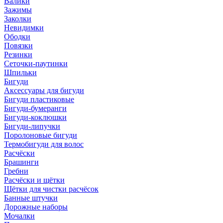
Валики
Зажимы
Заколки
Невидимки
Ободки
Повязки
Резинки
Сеточки-паутинки
Шпильки
Бигуди
Аксессуары для бигуди
Бигуди пластиковые
Бигуди-бумеранги
Бигуди-коклюшки
Бигуди-липучки
Поролоновые бигуди
Термобигуди для волос
Расчёски
Брашинги
Гребни
Расчёски и щётки
Щётки для чистки расчёсок
Банные штучки
Дорожные наборы
Мочалки