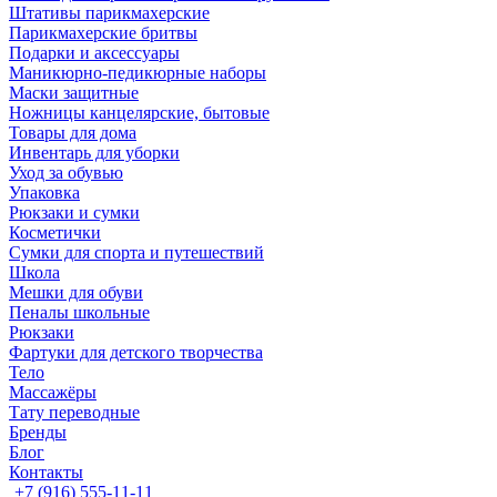
Штативы парикмахерские
Парикмахерские бритвы
Подарки и аксессуары
Маникюрно-педикюрные наборы
Маски защитные
Ножницы канцелярские, бытовые
Товары для дома
Инвентарь для уборки
Уход за обувью
Упаковка
Рюкзаки и сумки
Косметички
Сумки для спорта и путешествий
Школа
Мешки для обуви
Пеналы школьные
Рюкзаки
Фартуки для детского творчества
Тело
Массажёры
Тату переводные
Бренды
Блог
Контакты
+7 (916) 555-11-11