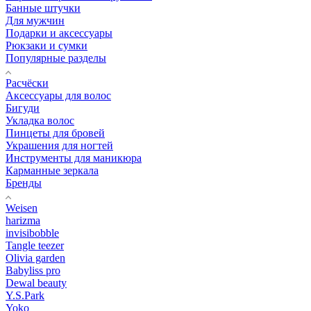
Банные штучки
Для мужчин
Подарки и аксессуары
Рюкзаки и сумки
Популярные разделы
Расчёски
Аксессуары для волос
Бигуди
Укладка волос
Пинцеты для бровей
Украшения для ногтей
Инструменты для маникюра
Карманные зеркала
Бренды
Weisen
harizma
invisibobble
Tangle teezer
Olivia garden
Babyliss pro
Dewal beauty
Y.S.Park
Yoko