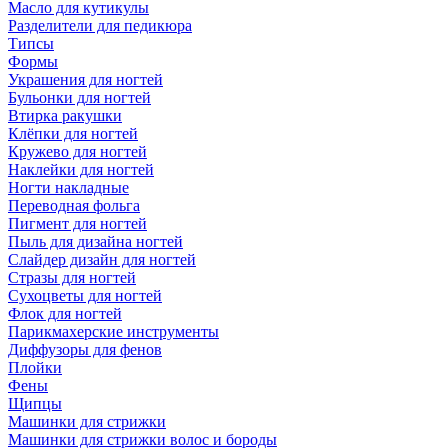
Масло для кутикулы
Разделители для педикюра
Типсы
Формы
Украшения для ногтей
Бульонки для ногтей
Втирка ракушки
Клёпки для ногтей
Кружево для ногтей
Наклейки для ногтей
Ногти накладные
Переводная фольга
Пигмент для ногтей
Пыль для дизайна ногтей
Слайдер дизайн для ногтей
Стразы для ногтей
Сухоцветы для ногтей
Флок для ногтей
Парикмахерские инструменты
Диффузоры для фенов
Плойки
Фены
Щипцы
Машинки для стрижки
Машинки для стрижки волос и бороды