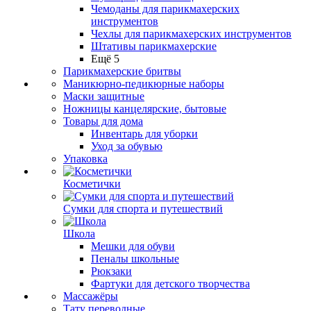
Чемоданы для парикмахерских
инструментов
Чехлы для парикмахерских инструментов
Штативы парикмахерские
Ещё 5
Парикмахерские бритвы
Маникюрно-педикюрные наборы
Маски защитные
Ножницы канцелярские, бытовые
Товары для дома
Инвентарь для уборки
Уход за обувью
Упаковка
Косметички
Сумки для спорта и путешествий
Школа
Мешки для обуви
Пеналы школьные
Рюкзаки
Фартуки для детского творчества
Массажёры
Тату переводные