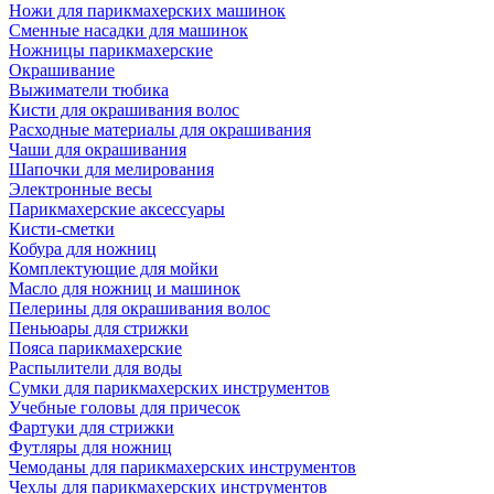
Ножи для парикмахерских машинок
Сменные насадки для машинок
Ножницы парикмахерские
Окрашивание
Выжиматели тюбика
Кисти для окрашивания волос
Расходные материалы для окрашивания
Чаши для окрашивания
Шапочки для мелирования
Электронные весы
Парикмахерские аксессуары
Кисти-сметки
Кобура для ножниц
Комплектующие для мойки
Масло для ножниц и машинок
Пелерины для окрашивания волос
Пеньюары для стрижки
Пояса парикмахерские
Распылители для воды
Сумки для парикмахерских инструментов
Учебные головы для причесок
Фартуки для стрижки
Футляры для ножниц
Чемоданы для парикмахерских инструментов
Чехлы для парикмахерских инструментов