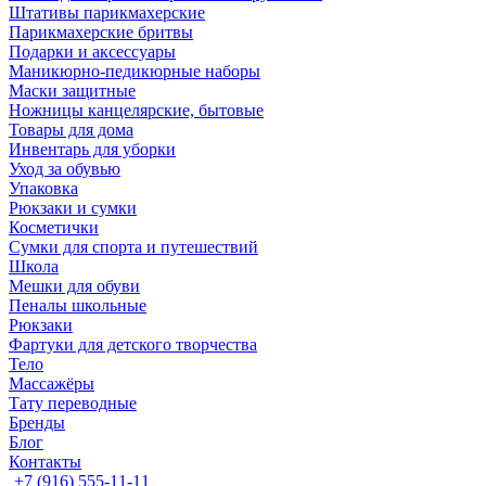
Штативы парикмахерские
Парикмахерские бритвы
Подарки и аксессуары
Маникюрно-педикюрные наборы
Маски защитные
Ножницы канцелярские, бытовые
Товары для дома
Инвентарь для уборки
Уход за обувью
Упаковка
Рюкзаки и сумки
Косметички
Сумки для спорта и путешествий
Школа
Мешки для обуви
Пеналы школьные
Рюкзаки
Фартуки для детского творчества
Тело
Массажёры
Тату переводные
Бренды
Блог
Контакты
+7 (916) 555-11-11