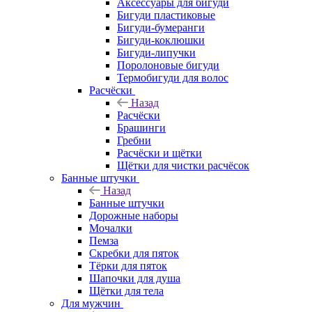
Аксессуары для бигуди
Бигуди пластиковые
Бигуди-бумеранги
Бигуди-коклюшки
Бигуди-липучки
Поролоновые бигуди
Термобигуди для волос
Расчёски
Назад
Расчёски
Брашинги
Гребни
Расчёски и щётки
Щётки для чистки расчёсок
Банные штучки
Назад
Банные штучки
Дорожные наборы
Мочалки
Пемза
Скребки для пяток
Тёрки для пяток
Шапочки для душа
Щётки для тела
Для мужчин