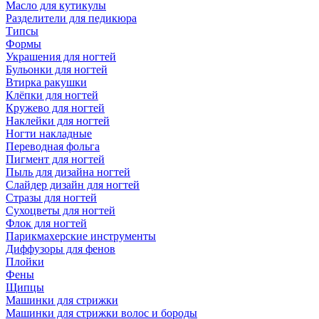
Масло для кутикулы
Разделители для педикюра
Типсы
Формы
Украшения для ногтей
Бульонки для ногтей
Втирка ракушки
Клёпки для ногтей
Кружево для ногтей
Наклейки для ногтей
Ногти накладные
Переводная фольга
Пигмент для ногтей
Пыль для дизайна ногтей
Слайдер дизайн для ногтей
Стразы для ногтей
Сухоцветы для ногтей
Флок для ногтей
Парикмахерские инструменты
Диффузоры для фенов
Плойки
Фены
Щипцы
Машинки для стрижки
Машинки для стрижки волос и бороды