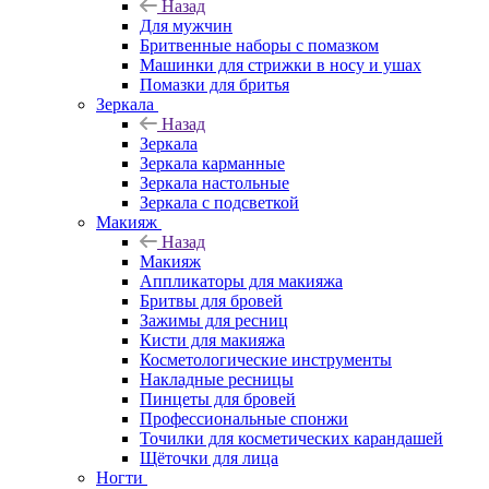
Назад
Для мужчин
Бритвенные наборы с помазком
Машинки для стрижки в носу и ушах
Помазки для бритья
Зеркала
Назад
Зеркала
Зеркала карманные
Зеркала настольные
Зеркала с подсветкой
Макияж
Назад
Макияж
Аппликаторы для макияжа
Бритвы для бровей
Зажимы для ресниц
Кисти для макияжа
Косметологические инструменты
Накладные ресницы
Пинцеты для бровей
Профессиональные спонжи
Точилки для косметических карандашей
Щёточки для лица
Ногти