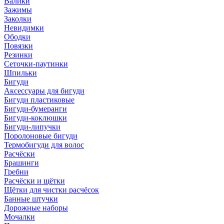
Валики
Зажимы
Заколки
Невидимки
Ободки
Повязки
Резинки
Сеточки-паутинки
Шпильки
Бигуди
Аксессуары для бигуди
Бигуди пластиковые
Бигуди-бумеранги
Бигуди-коклюшки
Бигуди-липучки
Поролоновые бигуди
Термобигуди для волос
Расчёски
Брашинги
Гребни
Расчёски и щётки
Щётки для чистки расчёсок
Банные штучки
Дорожные наборы
Мочалки