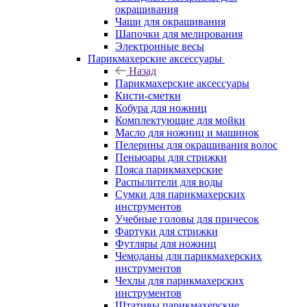
окрашивания
Чаши для окрашивания
Шапочки для мелирования
Электронные весы
Парикмахерские аксессуары
Назад
Парикмахерские аксессуары
Кисти-сметки
Кобура для ножниц
Комплектующие для мойки
Масло для ножниц и машинок
Пелерины для окрашивания волос
Пеньюары для стрижки
Пояса парикмахерские
Распылители для воды
Сумки для парикмахерских
инструментов
Учебные головы для причесок
Фартуки для стрижки
Футляры для ножниц
Чемоданы для парикмахерских
инструментов
Чехлы для парикмахерских
инструментов
Штативы парикмахерские