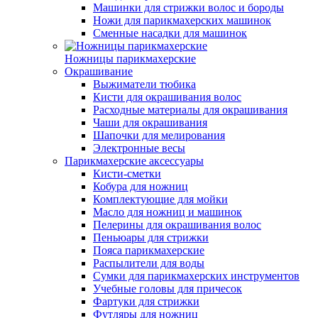
Машинки для стрижки волос и бороды
Ножи для парикмахерских машинок
Сменные насадки для машинок
Ножницы парикмахерские
Окрашивание
Выжиматели тюбика
Кисти для окрашивания волос
Расходные материалы для окрашивания
Чаши для окрашивания
Шапочки для мелирования
Электронные весы
Парикмахерские аксессуары
Кисти-сметки
Кобура для ножниц
Комплектующие для мойки
Масло для ножниц и машинок
Пелерины для окрашивания волос
Пеньюары для стрижки
Пояса парикмахерские
Распылители для воды
Сумки для парикмахерских инструментов
Учебные головы для причесок
Фартуки для стрижки
Футляры для ножниц