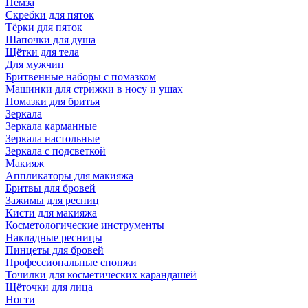
Пемза
Скребки для пяток
Тёрки для пяток
Шапочки для душа
Щётки для тела
Для мужчин
Бритвенные наборы с помазком
Машинки для стрижки в носу и ушах
Помазки для бритья
Зеркала
Зеркала карманные
Зеркала настольные
Зеркала с подсветкой
Макияж
Аппликаторы для макияжа
Бритвы для бровей
Зажимы для ресниц
Кисти для макияжа
Косметологические инструменты
Накладные ресницы
Пинцеты для бровей
Профессиональные спонжи
Точилки для косметических карандашей
Щёточки для лица
Ногти