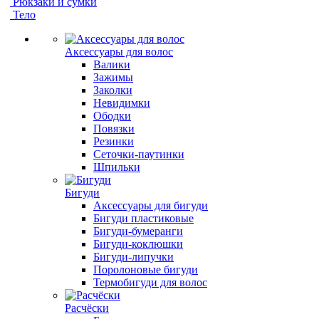
Рюкзаки и сумки
Тело
Аксессуары для волос
Валики
Зажимы
Заколки
Невидимки
Ободки
Повязки
Резинки
Сеточки-паутинки
Шпильки
Бигуди
Аксессуары для бигуди
Бигуди пластиковые
Бигуди-бумеранги
Бигуди-коклюшки
Бигуди-липучки
Поролоновые бигуди
Термобигуди для волос
Расчёски