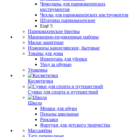
Чемоданы для парикмахерских
инструментов
Чехлы для парикмахерских инструментов
Штативы парикмахерские
Ещё 5
Парикмахерские бритвы
Маникюрно-педикюрные наборы
Маски защитные
Ножницы канцелярские, бытовые
Товары для дома
Инвентарь для уборки
Уход за обувью
Упаковка
Косметички
Сумки для спорта и путешествий
Школа
Мешки для обуви
Пеналы школьные
Рюкзаки
Фартуки для детского творчества
Массажёры
Тату переводные