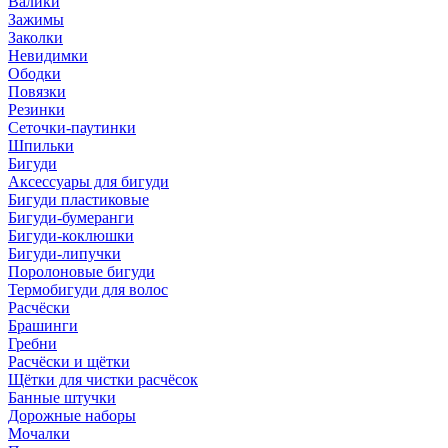
Валики
Зажимы
Заколки
Невидимки
Ободки
Повязки
Резинки
Сеточки-паутинки
Шпильки
Бигуди
Аксессуары для бигуди
Бигуди пластиковые
Бигуди-бумеранги
Бигуди-коклюшки
Бигуди-липучки
Поролоновые бигуди
Термобигуди для волос
Расчёски
Брашинги
Гребни
Расчёски и щётки
Щётки для чистки расчёсок
Банные штучки
Дорожные наборы
Мочалки