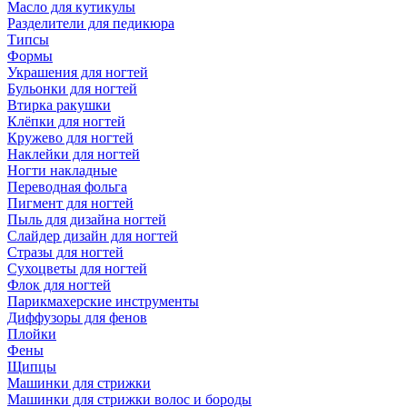
Масло для кутикулы
Разделители для педикюра
Типсы
Формы
Украшения для ногтей
Бульонки для ногтей
Втирка ракушки
Клёпки для ногтей
Кружево для ногтей
Наклейки для ногтей
Ногти накладные
Переводная фольга
Пигмент для ногтей
Пыль для дизайна ногтей
Слайдер дизайн для ногтей
Стразы для ногтей
Сухоцветы для ногтей
Флок для ногтей
Парикмахерские инструменты
Диффузоры для фенов
Плойки
Фены
Щипцы
Машинки для стрижки
Машинки для стрижки волос и бороды