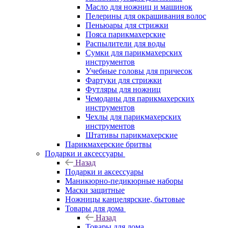
Масло для ножниц и машинок
Пелерины для окрашивания волос
Пеньюары для стрижки
Пояса парикмахерские
Распылители для воды
Сумки для парикмахерских
инструментов
Учебные головы для причесок
Фартуки для стрижки
Футляры для ножниц
Чемоданы для парикмахерских
инструментов
Чехлы для парикмахерских
инструментов
Штативы парикмахерские
Парикмахерские бритвы
Подарки и аксессуары
Назад
Подарки и аксессуары
Маникюрно-педикюрные наборы
Маски защитные
Ножницы канцелярские, бытовые
Товары для дома
Назад
Товары для дома