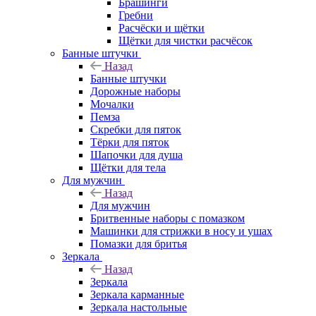
Брашинги
Гребни
Расчёски и щётки
Щётки для чистки расчёсок
Банные штучки
Назад
Банные штучки
Дорожные наборы
Мочалки
Пемза
Скребки для пяток
Тёрки для пяток
Шапочки для душа
Щётки для тела
Для мужчин
Назад
Для мужчин
Бритвенные наборы с помазком
Машинки для стрижки в носу и ушах
Помазки для бритья
Зеркала
Назад
Зеркала
Зеркала карманные
Зеркала настольные