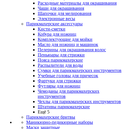
Расходные материалы для окрашивания
Чаши для окрашивания
Шапочки для мелирования
Электронные весы
Парикмахерские аксессуары
Кисти-сметки
Кобура для ножниц
Комплектующие для мойки
Масло для ножниц и машинок
Пелерины для окрашивания волос
Пеньюары для стрижки
Пояса парикмахерские
Распылители для воды
Сумки для парикмахерских инструментов
Учебные головы для причесок
Фартуки для стрижки
Футляры для ножниц
Чемоданы для парикмахерских
инструментов
Чехлы для парикмахерских инструментов
Штативы парикмахерские
Ещё 5
Парикмахерские бритвы
Маникюрно-педикюрные наборы
Маски защитные