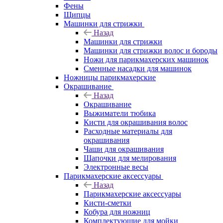
Фены
Щипцы
Машинки для стрижки
Назад
Машинки для стрижки
Машинки для стрижки волос и бороды
Ножи для парикмахерских машинок
Сменные насадки для машинок
Ножницы парикмахерские
Окрашивание
Назад
Окрашивание
Выжиматели тюбика
Кисти для окрашивания волос
Расходные материалы для
окрашивания
Чаши для окрашивания
Шапочки для мелирования
Электронные весы
Парикмахерские аксессуары
Назад
Парикмахерские аксессуары
Кисти-сметки
Кобура для ножниц
Комплектующие для мойки