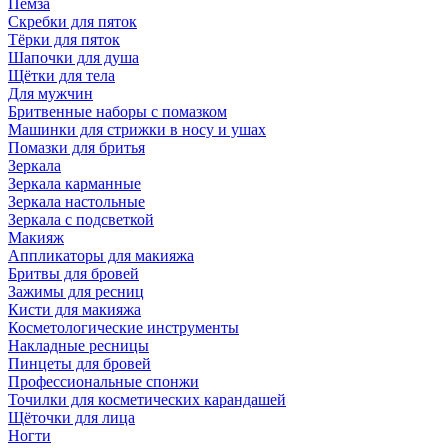
Пемза
Скребки для пяток
Тёрки для пяток
Шапочки для душа
Щётки для тела
Для мужчин
Бритвенные наборы с помазком
Машинки для стрижки в носу и ушах
Помазки для бритья
Зеркала
Зеркала карманные
Зеркала настольные
Зеркала с подсветкой
Макияж
Аппликаторы для макияжа
Бритвы для бровей
Зажимы для ресниц
Кисти для макияжа
Косметологические инструменты
Накладные ресницы
Пинцеты для бровей
Профессиональные спонжи
Точилки для косметических карандашей
Щёточки для лица
Ногти