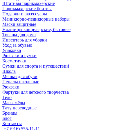
Штативы парикмахерские
Парикмахерские бритвы
Подарки и аксессуары
Маникюрно-педикюрные наборы
Маски защитные
Ножницы канцелярские, бытовые
Товары для дома
Инвентарь для уборки
Уход за обувью
Упаковка
Рюкзаки и сумки
Косметички
Сумки для спорта и путешествий
Школа
Мешки для обуви
Пеналы школьные
Рюкзаки
Фартуки для детского творчества
Тело
Массажёры
Тату переводные
Бренды
Блог
Контакты
+7 (916) 555-11-11