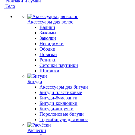
Рюкзаки и сумки
Тело
Аксессуары для волос
Валики
Зажимы
Заколки
Невидимки
Ободки
Повязки
Резинки
Сеточки-паутинки
Шпильки
Бигуди
Аксессуары для бигуди
Бигуди пластиковые
Бигуди-бумеранги
Бигуди-коклюшки
Бигуди-липучки
Поролоновые бигуди
Термобигуди для волос
Расчёски