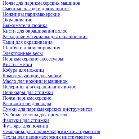
Ножи для парикмахерских машинок
Сменные насадки для машинок
Ножницы парикмахерские
Окрашивание
Выжиматели тюбика
Кисти для окрашивания волос
Расходные материалы для окрашивания
Чаши для окрашивания
Шапочки для мелирования
Электронные весы
Парикмахерские аксессуары
Кисти-сметки
Кобура для ножниц
Комплектующие для мойки
Масло для ножниц и машинок
Пелерины для окрашивания волос
Пеньюары для стрижки
Пояса парикмахерские
Распылители для воды
Сумки для парикмахерских инструментов
Учебные головы для причесок
Фартуки для стрижки
Футляры для ножниц
Чемоданы для парикмахерских инструментов
Чехлы для парикмахерских инструментов