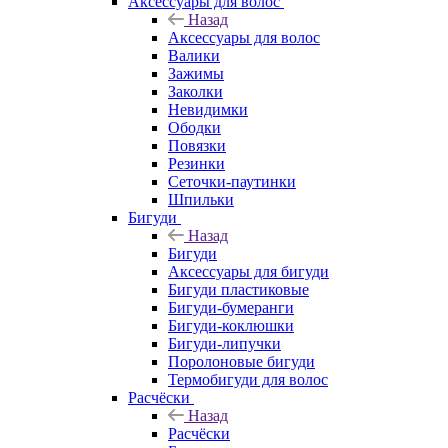
Аксессуары для волос
Назад
Аксессуары для волос
Валики
Зажимы
Заколки
Невидимки
Ободки
Повязки
Резинки
Сеточки-паутинки
Шпильки
Бигуди
Назад
Бигуди
Аксессуары для бигуди
Бигуди пластиковые
Бигуди-бумеранги
Бигуди-коклюшки
Бигуди-липучки
Поролоновые бигуди
Термобигуди для волос
Расчёски
Назад
Расчёски