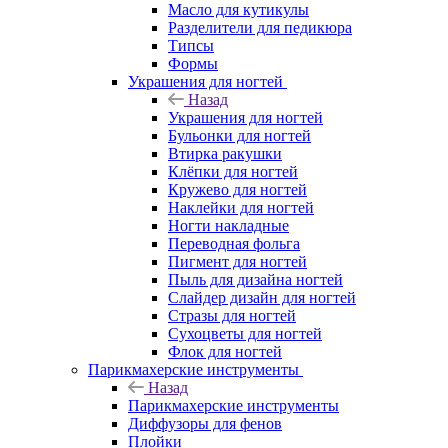
Масло для кутикулы
Разделители для педикюра
Типсы
Формы
Украшения для ногтей
Назад
Украшения для ногтей
Бульонки для ногтей
Втирка ракушки
Клёпки для ногтей
Кружево для ногтей
Наклейки для ногтей
Ногти накладные
Переводная фольга
Пигмент для ногтей
Пыль для дизайна ногтей
Слайдер дизайн для ногтей
Стразы для ногтей
Сухоцветы для ногтей
Флок для ногтей
Парикмахерские инструменты
Назад
Парикмахерские инструменты
Диффузоры для фенов
Плойки