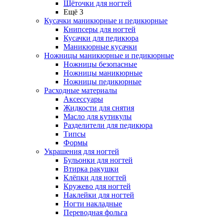
Щёточки для ногтей
Ещё 3
Кусачки маникюрные и педикюрные
Книпсеры для ногтей
Кусачки для педикюра
Маникюрные кусачки
Ножницы маникюрные и педикюрные
Ножницы безопасные
Ножницы маникюрные
Ножницы педикюрные
Расходные материалы
Аксессуары
Жидкости для снятия
Масло для кутикулы
Разделители для педикюра
Типсы
Формы
Украшения для ногтей
Бульонки для ногтей
Втирка ракушки
Клёпки для ногтей
Кружево для ногтей
Наклейки для ногтей
Ногти накладные
Переводная фольга