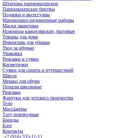
Штативы парикмахерские
Парикмахерские бритвы
Подарки и аксессуары
Маникюрно-педикюрные наборы
Маски защитные
Ножницы канцелярские, бытовые
Товары для дома
Инвентарь для уборки
Уход за обувью
Упаковка
Рюкзаки и сумки
Косметички
Сумки для спорта и путешествий
Школа
Мешки для обуви
Пеналы школьные
Рюкзаки
Фартуки для детского творчества
Тело
Массажёры
Тату переводные
Бренды
Блог
Контакты
+7 (916) 555-11-11