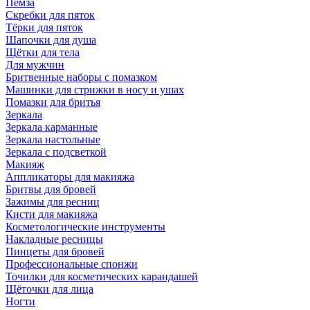
Пемза
Скребки для пяток
Тёрки для пяток
Шапочки для душа
Щётки для тела
Для мужчин
Бритвенные наборы с помазком
Машинки для стрижки в носу и ушах
Помазки для бритья
Зеркала
Зеркала карманные
Зеркала настольные
Зеркала с подсветкой
Макияж
Аппликаторы для макияжа
Бритвы для бровей
Зажимы для ресниц
Кисти для макияжа
Косметологические инструменты
Накладные ресницы
Пинцеты для бровей
Профессиональные спонжи
Точилки для косметических карандашей
Щёточки для лица
Ногти