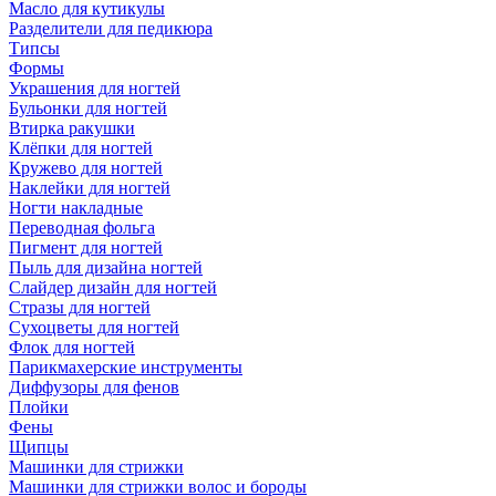
Масло для кутикулы
Разделители для педикюра
Типсы
Формы
Украшения для ногтей
Бульонки для ногтей
Втирка ракушки
Клёпки для ногтей
Кружево для ногтей
Наклейки для ногтей
Ногти накладные
Переводная фольга
Пигмент для ногтей
Пыль для дизайна ногтей
Слайдер дизайн для ногтей
Стразы для ногтей
Сухоцветы для ногтей
Флок для ногтей
Парикмахерские инструменты
Диффузоры для фенов
Плойки
Фены
Щипцы
Машинки для стрижки
Машинки для стрижки волос и бороды