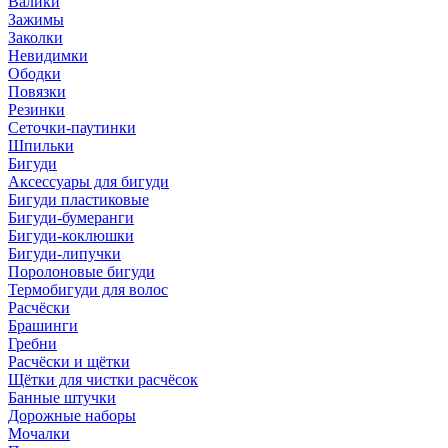
Валики
Зажимы
Заколки
Невидимки
Ободки
Повязки
Резинки
Сеточки-паутинки
Шпильки
Бигуди
Аксессуары для бигуди
Бигуди пластиковые
Бигуди-бумеранги
Бигуди-коклюшки
Бигуди-липучки
Поролоновые бигуди
Термобигуди для волос
Расчёски
Брашинги
Гребни
Расчёски и щётки
Щётки для чистки расчёсок
Банные штучки
Дорожные наборы
Мочалки