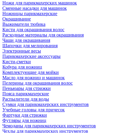
Ножи для парикмахерских машинок
Сменные насадки для машинок
Ножницы парикмахерские
Окрашивание
Выжиматели тюбика
Кисти для окрашивания волос
Расходные материалы для окрашивания
Чаши для окрашивания
Шапочки для мелирования
Электронные весы
Парикмахерские аксессуары
Кисти-сметки
Кобура для ножниц
Комплектующие для мойки
Масло для ножниц и машинок
Пелерины для окрашивания волос
Пеньюары для стрижки
Пояса парикмахерские
Распылители для воды
Сумки для парикмахерских инструментов
Учебные головы для причесок
Фартуки для стрижки
Футляры для ножниц
Чемоданы для парикмахерских инструментов
Чехлы для парикмахерских инструментов