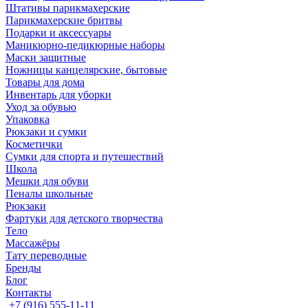
Штативы парикмахерские
Парикмахерские бритвы
Подарки и аксессуары
Маникюрно-педикюрные наборы
Маски защитные
Ножницы канцелярские, бытовые
Товары для дома
Инвентарь для уборки
Уход за обувью
Упаковка
Рюкзаки и сумки
Косметички
Сумки для спорта и путешествий
Школа
Мешки для обуви
Пеналы школьные
Рюкзаки
Фартуки для детского творчества
Тело
Массажёры
Тату переводные
Бренды
Блог
Контакты
+7 (916) 555-11-11