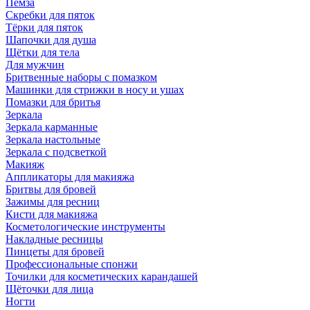
Пемза
Скребки для пяток
Тёрки для пяток
Шапочки для душа
Щётки для тела
Для мужчин
Бритвенные наборы с помазком
Машинки для стрижки в носу и ушах
Помазки для бритья
Зеркала
Зеркала карманные
Зеркала настольные
Зеркала с подсветкой
Макияж
Аппликаторы для макияжа
Бритвы для бровей
Зажимы для ресниц
Кисти для макияжа
Косметологические инструменты
Накладные ресницы
Пинцеты для бровей
Профессиональные спонжи
Точилки для косметических карандашей
Щёточки для лица
Ногти