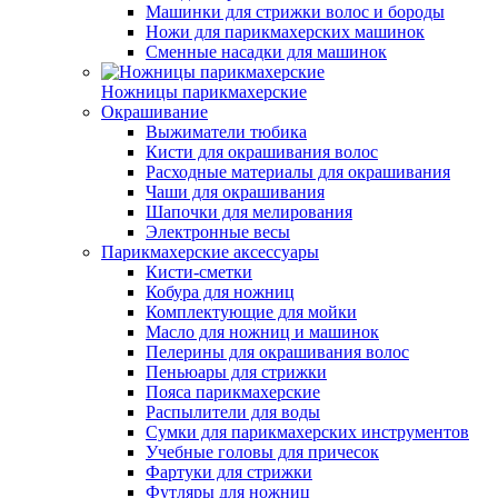
Машинки для стрижки волос и бороды
Ножи для парикмахерских машинок
Сменные насадки для машинок
Ножницы парикмахерские
Окрашивание
Выжиматели тюбика
Кисти для окрашивания волос
Расходные материалы для окрашивания
Чаши для окрашивания
Шапочки для мелирования
Электронные весы
Парикмахерские аксессуары
Кисти-сметки
Кобура для ножниц
Комплектующие для мойки
Масло для ножниц и машинок
Пелерины для окрашивания волос
Пеньюары для стрижки
Пояса парикмахерские
Распылители для воды
Сумки для парикмахерских инструментов
Учебные головы для причесок
Фартуки для стрижки
Футляры для ножниц