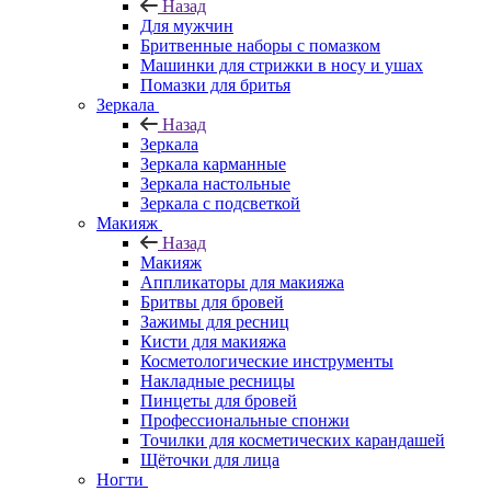
Назад
Для мужчин
Бритвенные наборы с помазком
Машинки для стрижки в носу и ушах
Помазки для бритья
Зеркала
Назад
Зеркала
Зеркала карманные
Зеркала настольные
Зеркала с подсветкой
Макияж
Назад
Макияж
Аппликаторы для макияжа
Бритвы для бровей
Зажимы для ресниц
Кисти для макияжа
Косметологические инструменты
Накладные ресницы
Пинцеты для бровей
Профессиональные спонжи
Точилки для косметических карандашей
Щёточки для лица
Ногти