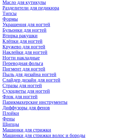
Масло для кутикулы
Разделители для педикюра
Типсы
Формы
Украшения для ногтей
Бульонки для ногтей
Втирка ракушки
Клёпки для ногтей
Кружево для ногтей
Наклейки для ногтей
Ногти накладные
Переводная фольга
Пигмент для ногтей
Пыль для дизайна ногтей
Слайдер дизайн для ногтей
Стразы для ногтей
Сухоцветы для ногтей
Флок для ногтей
Парикмахерские инструменты
Диффузоры для фенов
Плойки
Фены
Щипцы
Машинки для стрижки
Машинки для стрижки волос и бороды