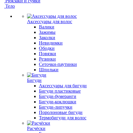
Рюкзаки и сумки
Тело
Аксессуары для волос
Валики
Зажимы
Заколки
Невидимки
Ободки
Повязки
Резинки
Сеточки-паутинки
Шпильки
Бигуди
Аксессуары для бигуди
Бигуди пластиковые
Бигуди-бумеранги
Бигуди-коклюшки
Бигуди-липучки
Поролоновые бигуди
Термобигуди для волос
Расчёски