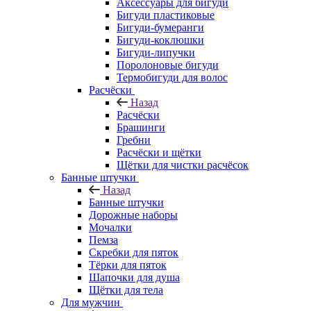
Аксессуары для бигуди
Бигуди пластиковые
Бигуди-бумеранги
Бигуди-коклюшки
Бигуди-липучки
Поролоновые бигуди
Термобигуди для волос
Расчёски
Назад
Расчёски
Брашинги
Гребни
Расчёски и щётки
Щётки для чистки расчёсок
Банные штучки
Назад
Банные штучки
Дорожные наборы
Мочалки
Пемза
Скребки для пяток
Тёрки для пяток
Шапочки для душа
Щётки для тела
Для мужчин