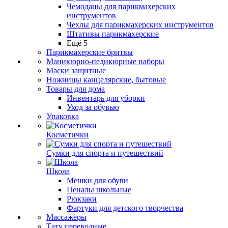
Чемоданы для парикмахерских
инструментов
Чехлы для парикмахерских инструментов
Штативы парикмахерские
Ещё 5
Парикмахерские бритвы
Маникюрно-педикюрные наборы
Маски защитные
Ножницы канцелярские, бытовые
Товары для дома
Инвентарь для уборки
Уход за обувью
Упаковка
Косметички
Сумки для спорта и путешествий
Школа
Мешки для обуви
Пеналы школьные
Рюкзаки
Фартуки для детского творчества
Массажёры
Тату переводные