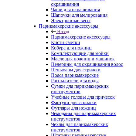
окрашивания
Чаши для окрашивания
Шапочки для мелирования
Электронные весы
Парикмахерские аксессуары
Назад
Парикмахерские аксессуары
Кисти-сметки
Кобура для ножниц
Комплектующие для мойки
Масло для ножниц и машинок
Пелерины для окрашивания волос
Пеньюары для стрижки
Пояса парикмахерские
Распылители для воды
Сумки для парикмахерских
инструментов
Учебные головы для причесок
Фартуки для стрижки
Футляры для ножниц
Чемоданы для парикмахерских
инструментов
Чехлы для парикмахерских
инструментов
Штативы парикмахерские