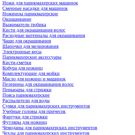
Ножи для парикмахерских машинок
Сменные насадки для машинок
Ножницы парикмахерские
Окрашивание
Выжиматели тюбика
Кисти для окрашивания волос
Расходные материалы для окрашивания
Чаши для окрашивания
Шапочки для мелирования
Электронные весы
Парикмахерские аксессуары
Кисти-сметки
Кобура для ножниц
Комплектующие для мойки
Масло для ножниц и машинок
Пелерины для окрашивания волос
Пеньюары для стрижки
Пояса парикмахерские
Распылители для воды
Сумки для парикмахерских инструментов
Учебные головы для причесок
Фартуки для стрижки
Футляры для ножниц
Чемоданы для парикмахерских инструментов
Чехлы для парикмахерских инструментов