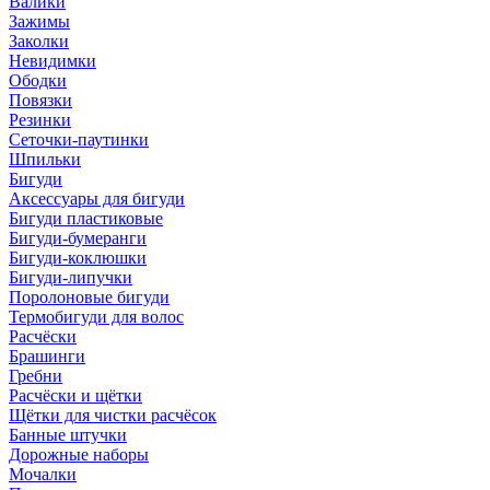
Валики
Зажимы
Заколки
Невидимки
Ободки
Повязки
Резинки
Сеточки-паутинки
Шпильки
Бигуди
Аксессуары для бигуди
Бигуди пластиковые
Бигуди-бумеранги
Бигуди-коклюшки
Бигуди-липучки
Поролоновые бигуди
Термобигуди для волос
Расчёски
Брашинги
Гребни
Расчёски и щётки
Щётки для чистки расчёсок
Банные штучки
Дорожные наборы
Мочалки