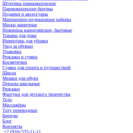
Штативы парикмахерские
Парикмахерские бритвы
Подарки и аксессуары
Маникюрно-педикюрные наборы
Маски защитные
Ножницы канцелярские, бытовые
Товары для дома
Инвентарь для уборки
Уход за обувью
Упаковка
Рюкзаки и сумки
Косметички
Сумки для спорта и путешествий
Школа
Мешки для обуви
Пеналы школьные
Рюкзаки
Фартуки для детского творчества
Тело
Массажёры
Тату переводные
Бренды
Блог
Контакты
+7 (916) 555-11-11