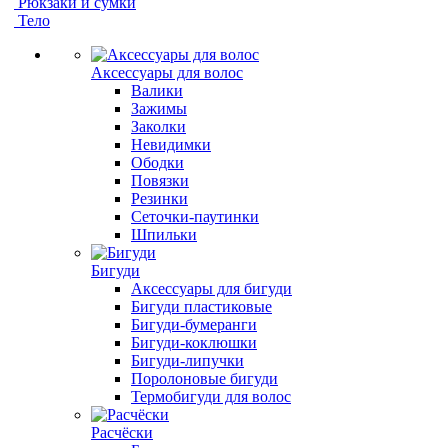
Рюкзаки и сумки
Тело
Аксессуары для волос
Валики
Зажимы
Заколки
Невидимки
Ободки
Повязки
Резинки
Сеточки-паутинки
Шпильки
Бигуди
Аксессуары для бигуди
Бигуди пластиковые
Бигуди-бумеранги
Бигуди-коклюшки
Бигуди-липучки
Поролоновые бигуди
Термобигуди для волос
Расчёски