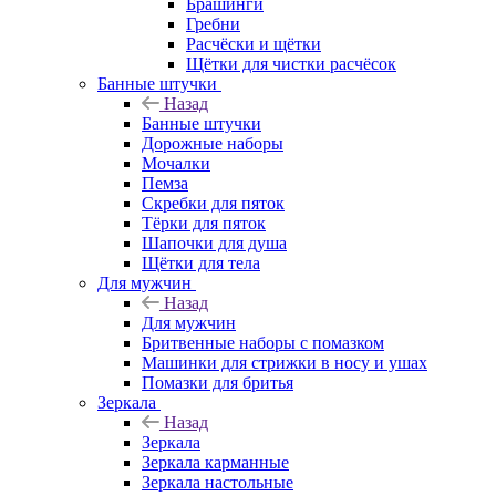
Брашинги
Гребни
Расчёски и щётки
Щётки для чистки расчёсок
Банные штучки
Назад
Банные штучки
Дорожные наборы
Мочалки
Пемза
Скребки для пяток
Тёрки для пяток
Шапочки для душа
Щётки для тела
Для мужчин
Назад
Для мужчин
Бритвенные наборы с помазком
Машинки для стрижки в носу и ушах
Помазки для бритья
Зеркала
Назад
Зеркала
Зеркала карманные
Зеркала настольные