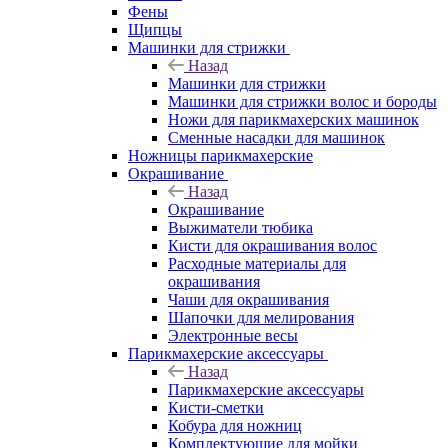
Фены
Щипцы
Машинки для стрижки
Назад
Машинки для стрижки
Машинки для стрижки волос и бороды
Ножи для парикмахерских машинок
Сменные насадки для машинок
Ножницы парикмахерские
Окрашивание
Назад
Окрашивание
Выжиматели тюбика
Кисти для окрашивания волос
Расходные материалы для
окрашивания
Чаши для окрашивания
Шапочки для мелирования
Электронные весы
Парикмахерские аксессуары
Назад
Парикмахерские аксессуары
Кисти-сметки
Кобура для ножниц
Комплектующие для мойки