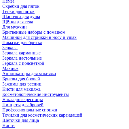
Пемза
Скребки для пяток
Тёрки для пяток
Шапочки для душа
Щётки для тела
Для мужчин
Бритвенные наборы с помазком
Машинки для стрижки в носу и ушах
Помазки для бритья
Зеркала
Зеркала карманные
Зеркала настольные
Зеркала с подсветкой
Макияж
Аппликаторы для макияжа
Бритвы для бровей
Зажимы для ресниц
Кисти для макияжа
Косметологические инструменты
Накладные ресницы
Пинцеты для бровей
Профессиональные спонжи
Точилки для косметических карандашей
Щёточки для лица
Ногти