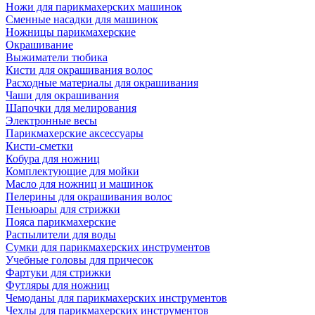
Ножи для парикмахерских машинок
Сменные насадки для машинок
Ножницы парикмахерские
Окрашивание
Выжиматели тюбика
Кисти для окрашивания волос
Расходные материалы для окрашивания
Чаши для окрашивания
Шапочки для мелирования
Электронные весы
Парикмахерские аксессуары
Кисти-сметки
Кобура для ножниц
Комплектующие для мойки
Масло для ножниц и машинок
Пелерины для окрашивания волос
Пеньюары для стрижки
Пояса парикмахерские
Распылители для воды
Сумки для парикмахерских инструментов
Учебные головы для причесок
Фартуки для стрижки
Футляры для ножниц
Чемоданы для парикмахерских инструментов
Чехлы для парикмахерских инструментов