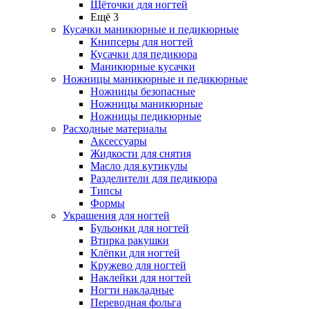
Щёточки для ногтей
Ещё 3
Кусачки маникюрные и педикюрные
Книпсеры для ногтей
Кусачки для педикюра
Маникюрные кусачки
Ножницы маникюрные и педикюрные
Ножницы безопасные
Ножницы маникюрные
Ножницы педикюрные
Расходные материалы
Аксессуары
Жидкости для снятия
Масло для кутикулы
Разделители для педикюра
Типсы
Формы
Украшения для ногтей
Бульонки для ногтей
Втирка ракушки
Клёпки для ногтей
Кружево для ногтей
Наклейки для ногтей
Ногти накладные
Переводная фольга