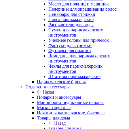
Масло для ножниц и машинок
Пелерины для окрашивания волос
Пеньюары для стрижки
Пояса парикмахерские
Распылители для воды
Сумки для парикмахерских
инструментов
Учебные головы для причесок
Фартуки для стрижки
Футляры для ножниц
Чемоданы для парикмахерских
инструментов
Чехлы для парикмахерских
инструментов
Штативы парикмахерские
Парикмахерские бритвы
Подарки и аксессуары
Назад
Подарки и аксессуары
Маникюрно-педикюрные наборы
Маски защитные
Ножницы канцелярские, бытовые
Товары для дома
Назад
Товары для дома