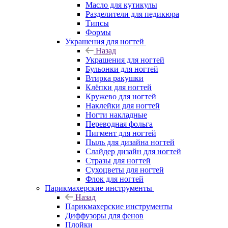
Масло для кутикулы
Разделители для педикюра
Типсы
Формы
Украшения для ногтей
Назад
Украшения для ногтей
Бульонки для ногтей
Втирка ракушки
Клёпки для ногтей
Кружево для ногтей
Наклейки для ногтей
Ногти накладные
Переводная фольга
Пигмент для ногтей
Пыль для дизайна ногтей
Слайдер дизайн для ногтей
Стразы для ногтей
Сухоцветы для ногтей
Флок для ногтей
Парикмахерские инструменты
Назад
Парикмахерские инструменты
Диффузоры для фенов
Плойки