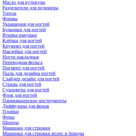
Масло для кутикулы
Разделители для педикюра
Типсы
Формы
Украшения для ногтей
Бульонки для ногтей
Втирка ракушки
Клёпки для ногтей
Кружево для ногтей
Наклейки для ногтей
Ногти накладные
Переводная фольга
Пигмент для ногтей
Пыль для дизайна ногтей
Слайдер дизайн для ногтей
Стразы для ногтей
Сухоцветы для ногтей
Флок для ногтей
Парикмахерские инструменты
Диффузоры для фенов
Плойки
Фены
Щипцы
Машинки для стрижки
Машинки для стрижки волос и бороды