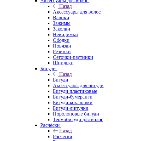
Аксессуары для волос
Назад
Аксессуары для волос
Валики
Зажимы
Заколки
Невидимки
Ободки
Повязки
Резинки
Сеточки-паутинки
Шпильки
Бигуди
Назад
Бигуди
Аксессуары для бигуди
Бигуди пластиковые
Бигуди-бумеранги
Бигуди-коклюшки
Бигуди-липучки
Поролоновые бигуди
Термобигуди для волос
Расчёски
Назад
Расчёски