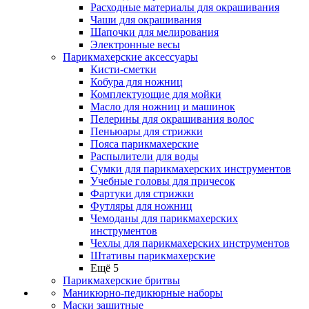
Расходные материалы для окрашивания
Чаши для окрашивания
Шапочки для мелирования
Электронные весы
Парикмахерские аксессуары
Кисти-сметки
Кобура для ножниц
Комплектующие для мойки
Масло для ножниц и машинок
Пелерины для окрашивания волос
Пеньюары для стрижки
Пояса парикмахерские
Распылители для воды
Сумки для парикмахерских инструментов
Учебные головы для причесок
Фартуки для стрижки
Футляры для ножниц
Чемоданы для парикмахерских
инструментов
Чехлы для парикмахерских инструментов
Штативы парикмахерские
Ещё 5
Парикмахерские бритвы
Маникюрно-педикюрные наборы
Маски защитные