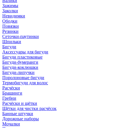
Валики
Зажимы
Заколки
Невидимки
Ободки
Повязки
Резинки
Сеточки-паутинки
Шпильки
Бигуди
Аксессуары для бигуди
Бигуди пластиковые
Бигуди-бумеранги
Бигуди-коклюшки
Бигуди-липучки
Поролоновые бигуди
Термобигуди для волос
Расчёски
Брашинги
Гребни
Расчёски и щётки
Щётки для чистки расчёсок
Банные штучки
Дорожные наборы
Мочалки