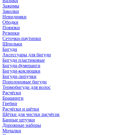
Валики
Зажимы
Заколки
Невидимки
Ободки
Повязки
Резинки
Сеточки-паутинки
Шпильки
Бигуди
Аксессуары для бигуди
Бигуди пластиковые
Бигуди-бумеранги
Бигуди-коклюшки
Бигуди-липучки
Поролоновые бигуди
Термобигуди для волос
Расчёски
Брашинги
Гребни
Расчёски и щётки
Щётки для чистки расчёсок
Банные штучки
Дорожные наборы
Мочалки