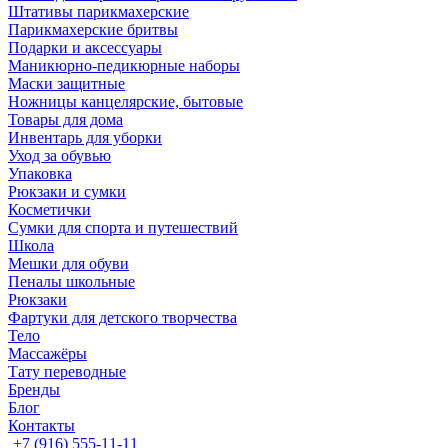
Штативы парикмахерские
Парикмахерские бритвы
Подарки и аксессуары
Маникюрно-педикюрные наборы
Маски защитные
Ножницы канцелярские, бытовые
Товары для дома
Инвентарь для уборки
Уход за обувью
Упаковка
Рюкзаки и сумки
Косметички
Сумки для спорта и путешествий
Школа
Мешки для обуви
Пеналы школьные
Рюкзаки
Фартуки для детского творчества
Тело
Массажёры
Тату переводные
Бренды
Блог
Контакты
+7 (916) 555-11-11