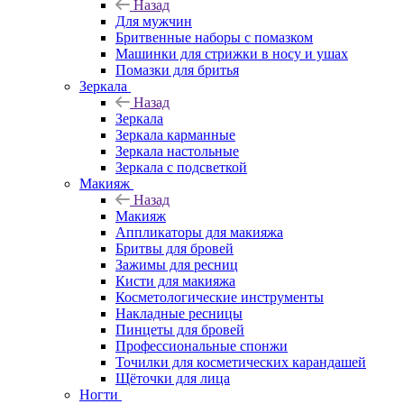
Назад
Для мужчин
Бритвенные наборы с помазком
Машинки для стрижки в носу и ушах
Помазки для бритья
Зеркала
Назад
Зеркала
Зеркала карманные
Зеркала настольные
Зеркала с подсветкой
Макияж
Назад
Макияж
Аппликаторы для макияжа
Бритвы для бровей
Зажимы для ресниц
Кисти для макияжа
Косметологические инструменты
Накладные ресницы
Пинцеты для бровей
Профессиональные спонжи
Точилки для косметических карандашей
Щёточки для лица
Ногти