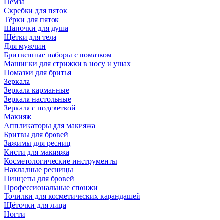
Пемза
Скребки для пяток
Тёрки для пяток
Шапочки для душа
Щётки для тела
Для мужчин
Бритвенные наборы с помазком
Машинки для стрижки в носу и ушах
Помазки для бритья
Зеркала
Зеркала карманные
Зеркала настольные
Зеркала с подсветкой
Макияж
Аппликаторы для макияжа
Бритвы для бровей
Зажимы для ресниц
Кисти для макияжа
Косметологические инструменты
Накладные ресницы
Пинцеты для бровей
Профессиональные спонжи
Точилки для косметических карандашей
Щёточки для лица
Ногти