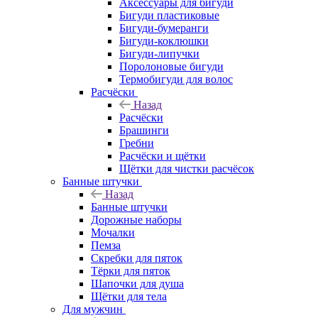
Аксессуары для бигуди
Бигуди пластиковые
Бигуди-бумеранги
Бигуди-коклюшки
Бигуди-липучки
Поролоновые бигуди
Термобигуди для волос
Расчёски
Назад
Расчёски
Брашинги
Гребни
Расчёски и щётки
Щётки для чистки расчёсок
Банные штучки
Назад
Банные штучки
Дорожные наборы
Мочалки
Пемза
Скребки для пяток
Тёрки для пяток
Шапочки для душа
Щётки для тела
Для мужчин