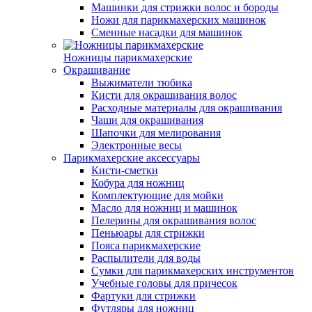
Машинки для стрижки волос и бороды
Ножи для парикмахерских машинок
Сменные насадки для машинок
Ножницы парикмахерские
Окрашивание
Выжиматели тюбика
Кисти для окрашивания волос
Расходные материалы для окрашивания
Чаши для окрашивания
Шапочки для мелирования
Электронные весы
Парикмахерские аксессуары
Кисти-сметки
Кобура для ножниц
Комплектующие для мойки
Масло для ножниц и машинок
Пелерины для окрашивания волос
Пеньюары для стрижки
Пояса парикмахерские
Распылители для воды
Сумки для парикмахерских инструментов
Учебные головы для причесок
Фартуки для стрижки
Футляры для ножниц