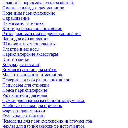
Ножи для парикмахерских машинок
Сменные насадки для машинок
Ножницы парикмахерские
Окрашивание
Выжиматели тюбика
Кисти для окрашивания волос
Расходные материалы для окрашивания
Чаши для окрашивания
Шапочки для мелирования
Электронные весы
Парикмахерские аксессуары
Кисти-сметки
Кобура для ножниц
Комплектующие для мойки
Масло для ножниц и машинок
Пелерины для окрашивания волос
Пеньюары для стрижки
Пояса парикмахерские
Распылители для воды
Сумки для парикмахерских инструментов
Учебные головы для причесок
Фартуки для стрижки
Футляры для ножниц
Чемоданы для парикмахерских инструментов
Чехлы для парикмахерских инструментов