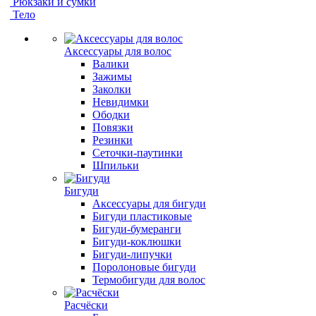
Рюкзаки и сумки
Тело
Аксессуары для волос
Валики
Зажимы
Заколки
Невидимки
Ободки
Повязки
Резинки
Сеточки-паутинки
Шпильки
Бигуди
Аксессуары для бигуди
Бигуди пластиковые
Бигуди-бумеранги
Бигуди-коклюшки
Бигуди-липучки
Поролоновые бигуди
Термобигуди для волос
Расчёски