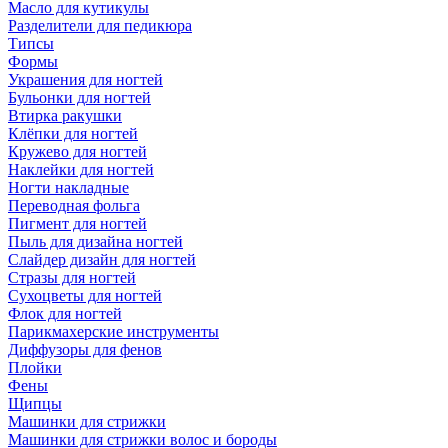
Масло для кутикулы
Разделители для педикюра
Типсы
Формы
Украшения для ногтей
Бульонки для ногтей
Втирка ракушки
Клёпки для ногтей
Кружево для ногтей
Наклейки для ногтей
Ногти накладные
Переводная фольга
Пигмент для ногтей
Пыль для дизайна ногтей
Слайдер дизайн для ногтей
Стразы для ногтей
Сухоцветы для ногтей
Флок для ногтей
Парикмахерские инструменты
Диффузоры для фенов
Плойки
Фены
Щипцы
Машинки для стрижки
Машинки для стрижки волос и бороды