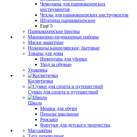
Чемоданы для парикмахерских
инструментов
Чехлы для парикмахерских инструментов
Штативы парикмахерские
Ещё 5
Парикмахерские бритвы
Маникюрно-педикюрные наборы
Маски защитные
Ножницы канцелярские, бытовые
Товары для дома
Инвентарь для уборки
Уход за обувью
Упаковка
Косметички
Сумки для спорта и путешествий
Школа
Мешки для обуви
Пеналы школьные
Рюкзаки
Фартуки для детского творчества
Массажёры
Тату переводные