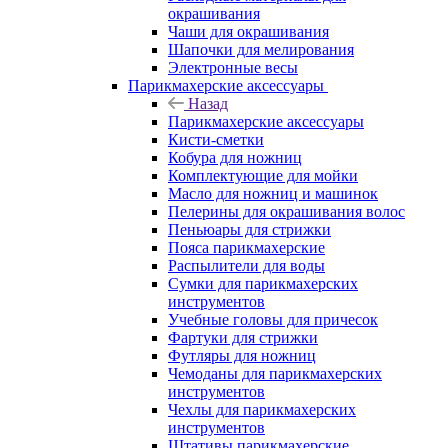
окрашивания
Чаши для окрашивания
Шапочки для мелирования
Электронные весы
Парикмахерские аксессуары
Назад
Парикмахерские аксессуары
Кисти-сметки
Кобура для ножниц
Комплектующие для мойки
Масло для ножниц и машинок
Пелерины для окрашивания волос
Пеньюары для стрижки
Пояса парикмахерские
Распылители для воды
Сумки для парикмахерских
инструментов
Учебные головы для причесок
Фартуки для стрижки
Футляры для ножниц
Чемоданы для парикмахерских
инструментов
Чехлы для парикмахерских
инструментов
Штативы парикмахерские