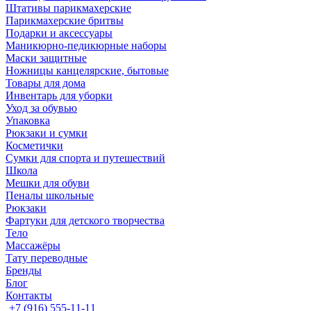
Штативы парикмахерские
Парикмахерские бритвы
Подарки и аксессуары
Маникюрно-педикюрные наборы
Маски защитные
Ножницы канцелярские, бытовые
Товары для дома
Инвентарь для уборки
Уход за обувью
Упаковка
Рюкзаки и сумки
Косметички
Сумки для спорта и путешествий
Школа
Мешки для обуви
Пеналы школьные
Рюкзаки
Фартуки для детского творчества
Тело
Массажёры
Тату переводные
Бренды
Блог
Контакты
+7 (916) 555-11-11