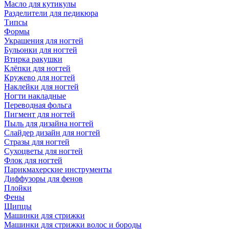
Масло для кутикулы
Разделители для педикюра
Типсы
Формы
Украшения для ногтей
Бульонки для ногтей
Втирка ракушки
Клёпки для ногтей
Кружево для ногтей
Наклейки для ногтей
Ногти накладные
Переводная фольга
Пигмент для ногтей
Пыль для дизайна ногтей
Слайдер дизайн для ногтей
Стразы для ногтей
Сухоцветы для ногтей
Флок для ногтей
Парикмахерские инструменты
Диффузоры для фенов
Плойки
Фены
Щипцы
Машинки для стрижки
Машинки для стрижки волос и бороды