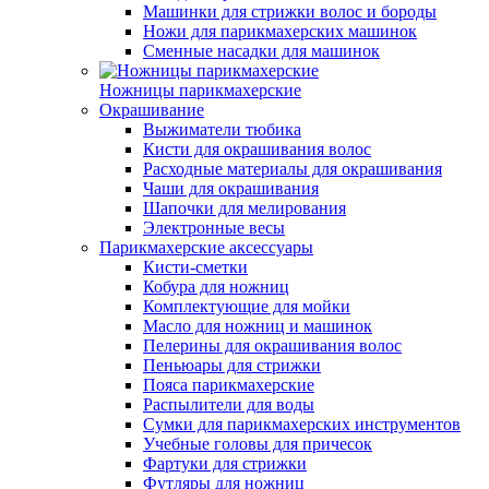
Машинки для стрижки волос и бороды
Ножи для парикмахерских машинок
Сменные насадки для машинок
Ножницы парикмахерские
Окрашивание
Выжиматели тюбика
Кисти для окрашивания волос
Расходные материалы для окрашивания
Чаши для окрашивания
Шапочки для мелирования
Электронные весы
Парикмахерские аксессуары
Кисти-сметки
Кобура для ножниц
Комплектующие для мойки
Масло для ножниц и машинок
Пелерины для окрашивания волос
Пеньюары для стрижки
Пояса парикмахерские
Распылители для воды
Сумки для парикмахерских инструментов
Учебные головы для причесок
Фартуки для стрижки
Футляры для ножниц