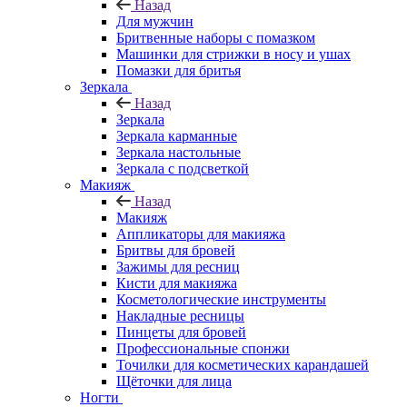
Назад
Для мужчин
Бритвенные наборы с помазком
Машинки для стрижки в носу и ушах
Помазки для бритья
Зеркала
Назад
Зеркала
Зеркала карманные
Зеркала настольные
Зеркала с подсветкой
Макияж
Назад
Макияж
Аппликаторы для макияжа
Бритвы для бровей
Зажимы для ресниц
Кисти для макияжа
Косметологические инструменты
Накладные ресницы
Пинцеты для бровей
Профессиональные спонжи
Точилки для косметических карандашей
Щёточки для лица
Ногти