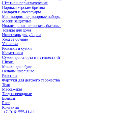
Штативы парикмахерские
Парикмахерские бритвы
Подарки и аксессуары
Маникюрно-педикюрные наборы
Маски защитные
Ножницы канцелярские, бытовые
Товары для дома
Инвентарь для уборки
Уход за обувью
Упаковка
Рюкзаки и сумки
Косметички
Сумки для спорта и путешествий
Школа
Мешки для обуви
Пеналы школьные
Рюкзаки
Фартуки для детского творчества
Тело
Массажёры
Тату переводные
Бренды
Блог
Контакты
+7 (916) 555-11-11