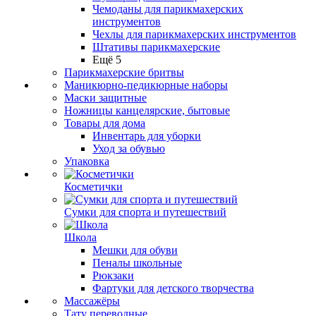
Чемоданы для парикмахерских
инструментов
Чехлы для парикмахерских инструментов
Штативы парикмахерские
Ещё 5
Парикмахерские бритвы
Маникюрно-педикюрные наборы
Маски защитные
Ножницы канцелярские, бытовые
Товары для дома
Инвентарь для уборки
Уход за обувью
Упаковка
Косметички
Сумки для спорта и путешествий
Школа
Мешки для обуви
Пеналы школьные
Рюкзаки
Фартуки для детского творчества
Массажёры
Тату переводные