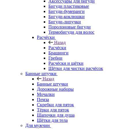
Аксессуары для бигуди
Бигуди пластиковые
Бигуди-бумеранги
Бигуди-коклюшки
Бигуди-липучки
Поролоновые бигуди
Термобигуди для волос
Расчёски
Назад
Расчёски
Брашинги
Гребни
Расчёски и щётки
Щётки для чистки расчёсок
Банные штучки
Назад
Банные штучки
Дорожные наборы
Мочалки
Пемза
Скребки для пяток
Тёрки для пяток
Шапочки для душа
Щётки для тела
Для мужчин