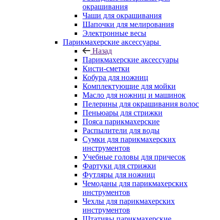
окрашивания
Чаши для окрашивания
Шапочки для мелирования
Электронные весы
Парикмахерские аксессуары
Назад
Парикмахерские аксессуары
Кисти-сметки
Кобура для ножниц
Комплектующие для мойки
Масло для ножниц и машинок
Пелерины для окрашивания волос
Пеньюары для стрижки
Пояса парикмахерские
Распылители для воды
Сумки для парикмахерских
инструментов
Учебные головы для причесок
Фартуки для стрижки
Футляры для ножниц
Чемоданы для парикмахерских
инструментов
Чехлы для парикмахерских
инструментов
Штативы парикмахерские