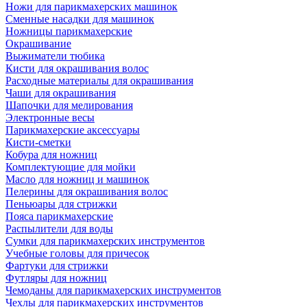
Ножи для парикмахерских машинок
Сменные насадки для машинок
Ножницы парикмахерские
Окрашивание
Выжиматели тюбика
Кисти для окрашивания волос
Расходные материалы для окрашивания
Чаши для окрашивания
Шапочки для мелирования
Электронные весы
Парикмахерские аксессуары
Кисти-сметки
Кобура для ножниц
Комплектующие для мойки
Масло для ножниц и машинок
Пелерины для окрашивания волос
Пеньюары для стрижки
Пояса парикмахерские
Распылители для воды
Сумки для парикмахерских инструментов
Учебные головы для причесок
Фартуки для стрижки
Футляры для ножниц
Чемоданы для парикмахерских инструментов
Чехлы для парикмахерских инструментов