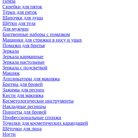
Пемза
Скребки для пяток
Тёрки для пяток
Шапочки для душа
Щётки для тела
Для мужчин
Бритвенные наборы с помазком
Машинки для стрижки в носу и ушах
Помазки для бритья
Зеркала
Зеркала карманные
Зеркала настольные
Зеркала с подсветкой
Макияж
Аппликаторы для макияжа
Бритвы для бровей
Зажимы для ресниц
Кисти для макияжа
Косметологические инструменты
Накладные ресницы
Пинцеты для бровей
Профессиональные спонжи
Точилки для косметических карандашей
Щёточки для лица
Ногти