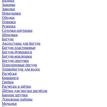
Валики
Зажимы
Заколки
Невидимки
Ободки
Повязки
Резинки
Сеточки-паутинки
Шпильки
Бигуди
Аксессуары для бигуди
Бигуди пластиковые
Бигуди-бумеранги
Бигуди-коклюшки
Бигуди-липучки
Поролоновые бигуди
Термобигуди для волос
Расчёски
Брашинги
Гребни
Расчёски и щётки
Щётки для чистки расчёсок
Банные штучки
Дорожные наборы
Мочалки