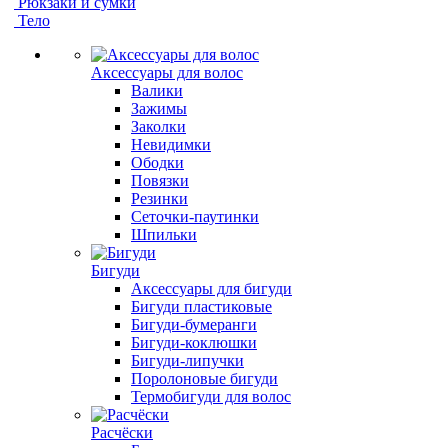
Рюкзаки и сумки
Тело
Аксессуары для волос
Валики
Зажимы
Заколки
Невидимки
Ободки
Повязки
Резинки
Сеточки-паутинки
Шпильки
Бигуди
Аксессуары для бигуди
Бигуди пластиковые
Бигуди-бумеранги
Бигуди-коклюшки
Бигуди-липучки
Поролоновые бигуди
Термобигуди для волос
Расчёски