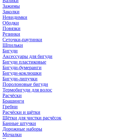
Валики
Зажимы
Заколки
Невидимки
Ободки
Повязки
Резинки
Сеточки-паутинки
Шпильки
Бигуди
Аксессуары для бигуди
Бигуди пластиковые
Бигуди-бумеранги
Бигуди-коклюшки
Бигуди-липучки
Поролоновые бигуди
Термобигуди для волос
Расчёски
Брашинги
Гребни
Расчёски и щётки
Щётки для чистки расчёсок
Банные штучки
Дорожные наборы
Мочалки