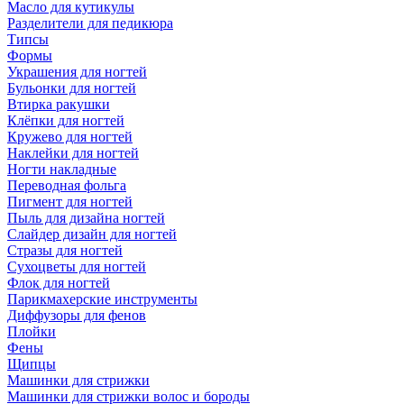
Масло для кутикулы
Разделители для педикюра
Типсы
Формы
Украшения для ногтей
Бульонки для ногтей
Втирка ракушки
Клёпки для ногтей
Кружево для ногтей
Наклейки для ногтей
Ногти накладные
Переводная фольга
Пигмент для ногтей
Пыль для дизайна ногтей
Слайдер дизайн для ногтей
Стразы для ногтей
Сухоцветы для ногтей
Флок для ногтей
Парикмахерские инструменты
Диффузоры для фенов
Плойки
Фены
Щипцы
Машинки для стрижки
Машинки для стрижки волос и бороды