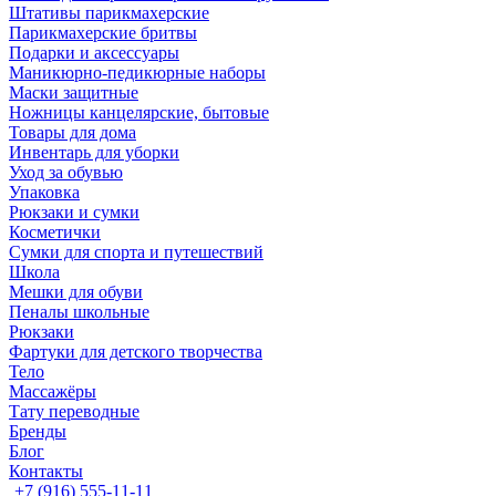
Штативы парикмахерские
Парикмахерские бритвы
Подарки и аксессуары
Маникюрно-педикюрные наборы
Маски защитные
Ножницы канцелярские, бытовые
Товары для дома
Инвентарь для уборки
Уход за обувью
Упаковка
Рюкзаки и сумки
Косметички
Сумки для спорта и путешествий
Школа
Мешки для обуви
Пеналы школьные
Рюкзаки
Фартуки для детского творчества
Тело
Массажёры
Тату переводные
Бренды
Блог
Контакты
+7 (916) 555-11-11