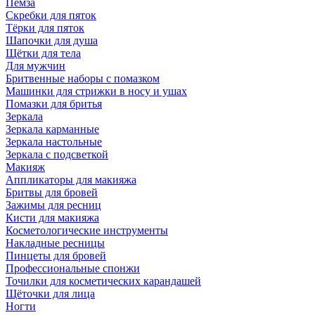
Пемза
Скребки для пяток
Тёрки для пяток
Шапочки для душа
Щётки для тела
Для мужчин
Бритвенные наборы с помазком
Машинки для стрижки в носу и ушах
Помазки для бритья
Зеркала
Зеркала карманные
Зеркала настольные
Зеркала с подсветкой
Макияж
Аппликаторы для макияжа
Бритвы для бровей
Зажимы для ресниц
Кисти для макияжа
Косметологические инструменты
Накладные ресницы
Пинцеты для бровей
Профессиональные спонжи
Точилки для косметических карандашей
Щёточки для лица
Ногти