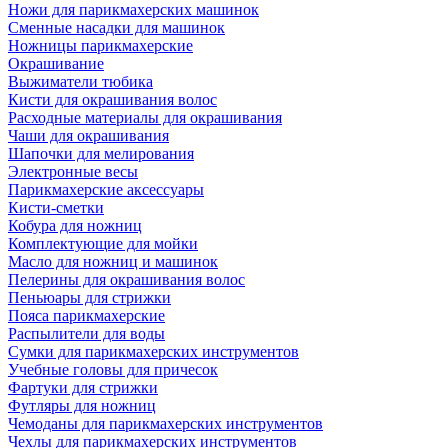
Ножи для парикмахерских машинок
Сменные насадки для машинок
Ножницы парикмахерские
Окрашивание
Выжиматели тюбика
Кисти для окрашивания волос
Расходные материалы для окрашивания
Чаши для окрашивания
Шапочки для мелирования
Электронные весы
Парикмахерские аксессуары
Кисти-сметки
Кобура для ножниц
Комплектующие для мойки
Масло для ножниц и машинок
Пелерины для окрашивания волос
Пеньюары для стрижки
Пояса парикмахерские
Распылители для воды
Сумки для парикмахерских инструментов
Учебные головы для причесок
Фартуки для стрижки
Футляры для ножниц
Чемоданы для парикмахерских инструментов
Чехлы для парикмахерских инструментов