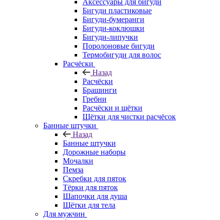
Аксессуары для бигуди
Бигуди пластиковые
Бигуди-бумеранги
Бигуди-коклюшки
Бигуди-липучки
Поролоновые бигуди
Термобигуди для волос
Расчёски
Назад
Расчёски
Брашинги
Гребни
Расчёски и щётки
Щётки для чистки расчёсок
Банные штучки
Назад
Банные штучки
Дорожные наборы
Мочалки
Пемза
Скребки для пяток
Тёрки для пяток
Шапочки для душа
Щётки для тела
Для мужчин