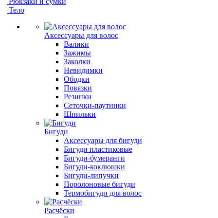
Рюкзаки и сумки
Тело
Аксессуары для волос
Валики
Зажимы
Заколки
Невидимки
Ободки
Повязки
Резинки
Сеточки-паутинки
Шпильки
Бигуди
Аксессуары для бигуди
Бигуди пластиковые
Бигуди-бумеранги
Бигуди-коклюшки
Бигуди-липучки
Поролоновые бигуди
Термобигуди для волос
Расчёски