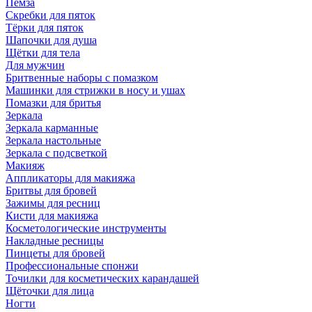
Пемза
Скребки для пяток
Тёрки для пяток
Шапочки для душа
Щётки для тела
Для мужчин
Бритвенные наборы с помазком
Машинки для стрижки в носу и ушах
Помазки для бритья
Зеркала
Зеркала карманные
Зеркала настольные
Зеркала с подсветкой
Макияж
Аппликаторы для макияжа
Бритвы для бровей
Зажимы для ресниц
Кисти для макияжа
Косметологические инструменты
Накладные ресницы
Пинцеты для бровей
Профессиональные спонжи
Точилки для косметических карандашей
Щёточки для лица
Ногти