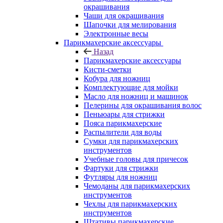
окрашивания
Чаши для окрашивания
Шапочки для мелирования
Электронные весы
Парикмахерские аксессуары
Назад
Парикмахерские аксессуары
Кисти-сметки
Кобура для ножниц
Комплектующие для мойки
Масло для ножниц и машинок
Пелерины для окрашивания волос
Пеньюары для стрижки
Пояса парикмахерские
Распылители для воды
Сумки для парикмахерских
инструментов
Учебные головы для причесок
Фартуки для стрижки
Футляры для ножниц
Чемоданы для парикмахерских
инструментов
Чехлы для парикмахерских
инструментов
Штативы парикмахерские