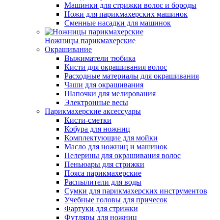
Машинки для стрижки волос и бороды
Ножи для парикмахерских машинок
Сменные насадки для машинок
Ножницы парикмахерские
Окрашивание
Выжиматели тюбика
Кисти для окрашивания волос
Расходные материалы для окрашивания
Чаши для окрашивания
Шапочки для мелирования
Электронные весы
Парикмахерские аксессуары
Кисти-сметки
Кобура для ножниц
Комплектующие для мойки
Масло для ножниц и машинок
Пелерины для окрашивания волос
Пеньюары для стрижки
Пояса парикмахерские
Распылители для воды
Сумки для парикмахерских инструментов
Учебные головы для причесок
Фартуки для стрижки
Футляры для ножниц