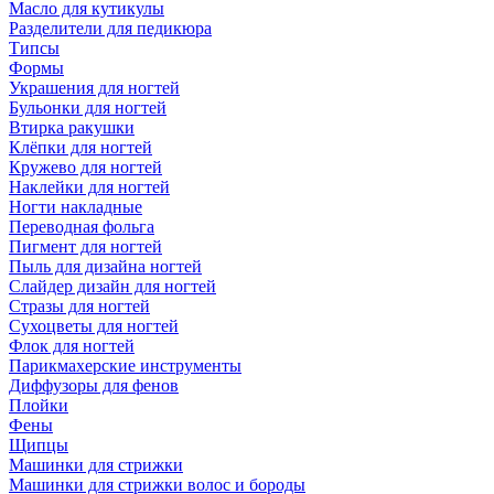
Масло для кутикулы
Разделители для педикюра
Типсы
Формы
Украшения для ногтей
Бульонки для ногтей
Втирка ракушки
Клёпки для ногтей
Кружево для ногтей
Наклейки для ногтей
Ногти накладные
Переводная фольга
Пигмент для ногтей
Пыль для дизайна ногтей
Слайдер дизайн для ногтей
Стразы для ногтей
Сухоцветы для ногтей
Флок для ногтей
Парикмахерские инструменты
Диффузоры для фенов
Плойки
Фены
Щипцы
Машинки для стрижки
Машинки для стрижки волос и бороды