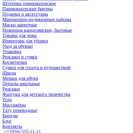
Штативы парикмахерские
Парикмахерские бритвы
Подарки и аксессуары
Маникюрно-педикюрные наборы
Маски защитные
Ножницы канцелярские, бытовые
Товары для дома
Инвентарь для уборки
Уход за обувью
Упаковка
Рюкзаки и сумки
Косметички
Сумки для спорта и путешествий
Школа
Мешки для обуви
Пеналы школьные
Рюкзаки
Фартуки для детского творчества
Тело
Массажёры
Тату переводные
Бренды
Блог
Контакты
+7 (916) 555-11-11