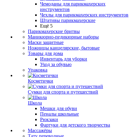
Чемоданы для парикмахерских
инструментов
Чехлы для парикмахерских инструментов
Штативы парикмахерские
Ещё 5
Парикмахерские бритвы
Маникюрно-педикюрные наборы
Маски защитные
Ножницы канцелярские, бытовые
Товары для дома
Инвентарь для уборки
Уход за обувью
Упаковка
Косметички
Сумки для спорта и путешествий
Школа
Мешки для обуви
Пеналы школьные
Рюкзаки
Фартуки для детского творчества
Массажёры
Тату переводные