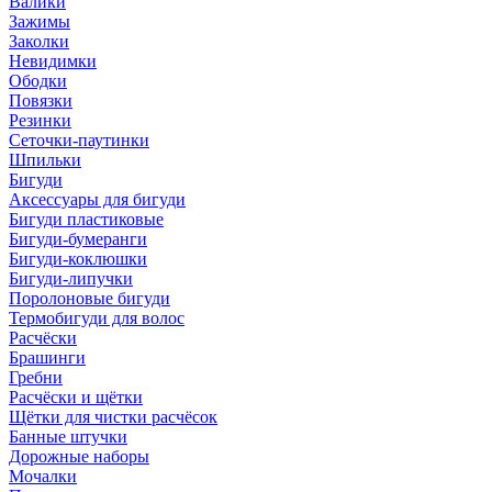
Валики
Зажимы
Заколки
Невидимки
Ободки
Повязки
Резинки
Сеточки-паутинки
Шпильки
Бигуди
Аксессуары для бигуди
Бигуди пластиковые
Бигуди-бумеранги
Бигуди-коклюшки
Бигуди-липучки
Поролоновые бигуди
Термобигуди для волос
Расчёски
Брашинги
Гребни
Расчёски и щётки
Щётки для чистки расчёсок
Банные штучки
Дорожные наборы
Мочалки