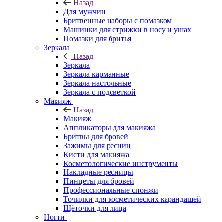
Назад
Для мужчин
Бритвенные наборы с помазком
Машинки для стрижки в носу и ушах
Помазки для бритья
Зеркала
Назад
Зеркала
Зеркала карманные
Зеркала настольные
Зеркала с подсветкой
Макияж
Назад
Макияж
Аппликаторы для макияжа
Бритвы для бровей
Зажимы для ресниц
Кисти для макияжа
Косметологические инструменты
Накладные ресницы
Пинцеты для бровей
Профессиональные спонжи
Точилки для косметических карандашей
Щёточки для лица
Ногти