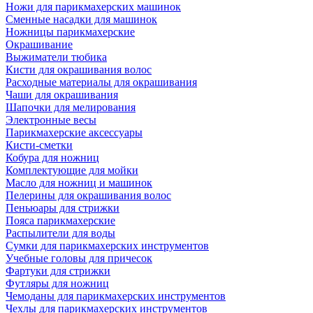
Ножи для парикмахерских машинок
Сменные насадки для машинок
Ножницы парикмахерские
Окрашивание
Выжиматели тюбика
Кисти для окрашивания волос
Расходные материалы для окрашивания
Чаши для окрашивания
Шапочки для мелирования
Электронные весы
Парикмахерские аксессуары
Кисти-сметки
Кобура для ножниц
Комплектующие для мойки
Масло для ножниц и машинок
Пелерины для окрашивания волос
Пеньюары для стрижки
Пояса парикмахерские
Распылители для воды
Сумки для парикмахерских инструментов
Учебные головы для причесок
Фартуки для стрижки
Футляры для ножниц
Чемоданы для парикмахерских инструментов
Чехлы для парикмахерских инструментов