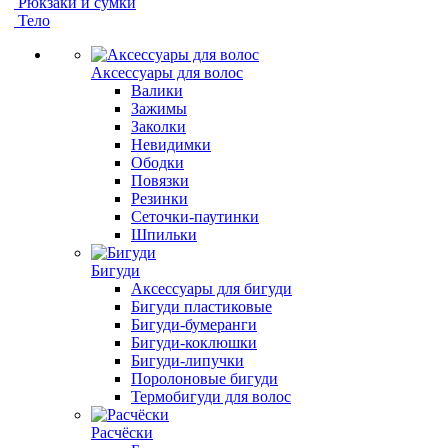
Рюкзаки и сумки
Тело
Аксессуары для волос
Валики
Зажимы
Заколки
Невидимки
Ободки
Повязки
Резинки
Сеточки-паутинки
Шпильки
Бигуди
Аксессуары для бигуди
Бигуди пластиковые
Бигуди-бумеранги
Бигуди-коклюшки
Бигуди-липучки
Поролоновые бигуди
Термобигуди для волос
Расчёски