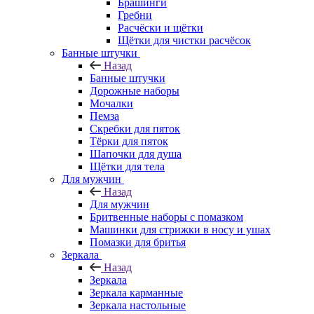
Брашинги
Гребни
Расчёски и щётки
Щётки для чистки расчёсок
Банные штучки
Назад
Банные штучки
Дорожные наборы
Мочалки
Пемза
Скребки для пяток
Тёрки для пяток
Шапочки для душа
Щётки для тела
Для мужчин
Назад
Для мужчин
Бритвенные наборы с помазком
Машинки для стрижки в носу и ушах
Помазки для бритья
Зеркала
Назад
Зеркала
Зеркала карманные
Зеркала настольные