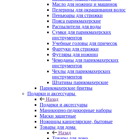
Масло для ножниц и машинок
Пелерины для окрашивания волос
Пеньюары для стрижки
Пояса парикмахерские
Распылители для воды
Сумки для парикмахерских
инструментов
Учебные головы для причесок
Фартуки для стрижки
Футляры для ножниц
Чемоданы для парикмахерских
инструментов
Чехлы для парикмахерских
инструментов
Штативы парикмахерские
Парикмахерские бритвы
Подарки и аксессуары
Назад
Подарки и аксессуары
Маникюрно-педикюрные наборы
Маски защитные
Ножницы канцелярские, бытовые
Товары для дома
Назад
Товары для дома