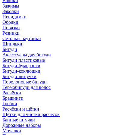
Валики
Зажимы
Заколки
Невидимки
Ободки
Повязки
Резинки
Сеточки-паутинки
Шпильки
Бигуди
Аксессуары для бигуди
Бигуди пластиковые
Бигуди-бумеранги
Бигуди-коклюшки
Бигуди-липучки
Поролоновые бигуди
Термобигуди для волос
Расчёски
Брашинги
Гребни
Расчёски и щётки
Щётки для чистки расчёсок
Банные штучки
Дорожные наборы
Мочалки