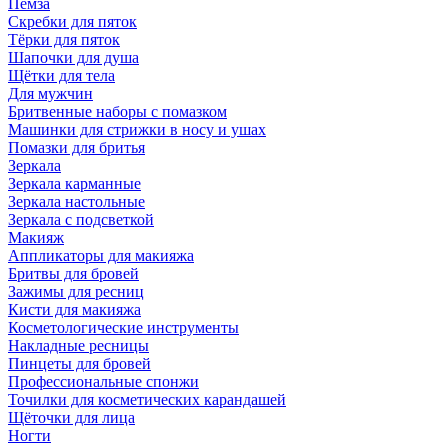
Пемза
Скребки для пяток
Тёрки для пяток
Шапочки для душа
Щётки для тела
Для мужчин
Бритвенные наборы с помазком
Машинки для стрижки в носу и ушах
Помазки для бритья
Зеркала
Зеркала карманные
Зеркала настольные
Зеркала с подсветкой
Макияж
Аппликаторы для макияжа
Бритвы для бровей
Зажимы для ресниц
Кисти для макияжа
Косметологические инструменты
Накладные ресницы
Пинцеты для бровей
Профессиональные спонжи
Точилки для косметических карандашей
Щёточки для лица
Ногти