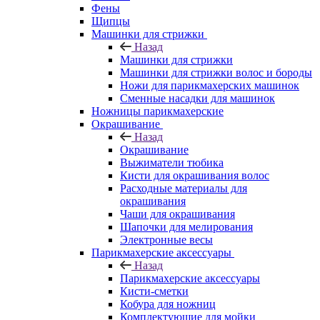
Фены
Щипцы
Машинки для стрижки
Назад
Машинки для стрижки
Машинки для стрижки волос и бороды
Ножи для парикмахерских машинок
Сменные насадки для машинок
Ножницы парикмахерские
Окрашивание
Назад
Окрашивание
Выжиматели тюбика
Кисти для окрашивания волос
Расходные материалы для
окрашивания
Чаши для окрашивания
Шапочки для мелирования
Электронные весы
Парикмахерские аксессуары
Назад
Парикмахерские аксессуары
Кисти-сметки
Кобура для ножниц
Комплектующие для мойки