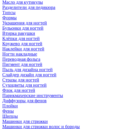
Масло для кутикулы
Разделители для педикюра
Типсы
Формы
Украшения для ногтей
Бульонки для ногтей
Втирка ракушки
Клёпки для ногтей
Кружево для ногтей
Наклейки для ногтей
Ногти накладные
Переводная фольга
Пигмент для ногтей
Пыль для дизайна ногтей
Слайдер дизайн для ногтей
Стразы для ногтей
Сухоцветы для ногтей
Флок для ногтей
Парикмахерские инструменты
Диффузоры для фенов
Плойки
Фены
Щипцы
Машинки для стрижки
Машинки для стрижки волос и бороды