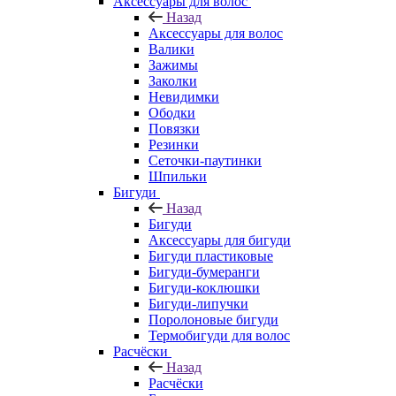
Аксессуары для волос
Назад
Аксессуары для волос
Валики
Зажимы
Заколки
Невидимки
Ободки
Повязки
Резинки
Сеточки-паутинки
Шпильки
Бигуди
Назад
Бигуди
Аксессуары для бигуди
Бигуди пластиковые
Бигуди-бумеранги
Бигуди-коклюшки
Бигуди-липучки
Поролоновые бигуди
Термобигуди для волос
Расчёски
Назад
Расчёски