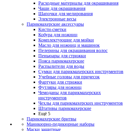
Расходные материалы для окрашивания
Чаши для окрашивания
Шапочки для мелирования
Электронные весы
Парикмахерские аксессуары
Кисти-сметки
Кобура для ножниц
Комплектующие для мойки
Масло для ножниц и машинок
Пелерины для окрашивания волос
Пеньюары для стрижки
Пояса парикмахерские
Распылители для воды
Сумки для парикмахерских инструментов
Учебные головы для причесок
Фартуки для стрижки
Футляры для ножниц
Чемоданы для парикмахерских
инструментов
Чехлы для парикмахерских инструментов
Штативы парикмахерские
Ещё 5
Парикмахерские бритвы
Маникюрно-педикюрные наборы
Маски защитные