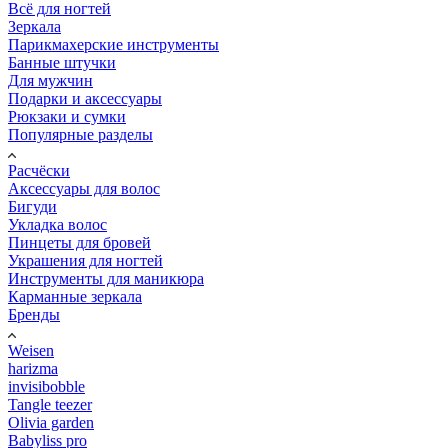
Всё для ногтей
Зеркала
Парикмахерские инструменты
Банные штучки
Для мужчин
Подарки и аксессуары
Рюкзаки и сумки
Популярные разделы
Расчёски
Аксессуары для волос
Бигуди
Укладка волос
Пинцеты для бровей
Украшения для ногтей
Инструменты для маникюра
Карманные зеркала
Бренды
Weisen
harizma
invisibobble
Tangle teezer
Olivia garden
Babyliss pro