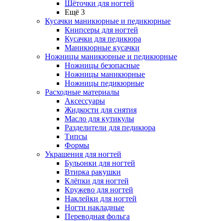
Щёточки для ногтей
Ещё 3
Кусачки маникюрные и педикюрные
Книпсеры для ногтей
Кусачки для педикюра
Маникюрные кусачки
Ножницы маникюрные и педикюрные
Ножницы безопасные
Ножницы маникюрные
Ножницы педикюрные
Расходные материалы
Аксессуары
Жидкости для снятия
Масло для кутикулы
Разделители для педикюра
Типсы
Формы
Украшения для ногтей
Бульонки для ногтей
Втирка ракушки
Клёпки для ногтей
Кружево для ногтей
Наклейки для ногтей
Ногти накладные
Переводная фольга