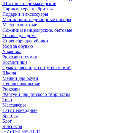
Штативы парикмахерские
Парикмахерские бритвы
Подарки и аксессуары
Маникюрно-педикюрные наборы
Маски защитные
Ножницы канцелярские, бытовые
Товары для дома
Инвентарь для уборки
Уход за обувью
Упаковка
Рюкзаки и сумки
Косметички
Сумки для спорта и путешествий
Школа
Мешки для обуви
Пеналы школьные
Рюкзаки
Фартуки для детского творчества
Тело
Массажёры
Тату переводные
Бренды
Блог
Контакты
+7 (916) 555-11-11