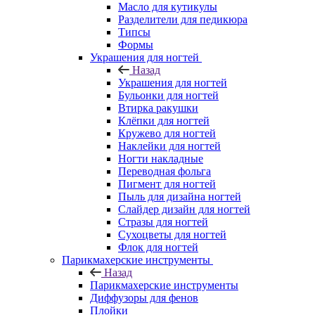
Масло для кутикулы
Разделители для педикюра
Типсы
Формы
Украшения для ногтей
Назад
Украшения для ногтей
Бульонки для ногтей
Втирка ракушки
Клёпки для ногтей
Кружево для ногтей
Наклейки для ногтей
Ногти накладные
Переводная фольга
Пигмент для ногтей
Пыль для дизайна ногтей
Слайдер дизайн для ногтей
Стразы для ногтей
Сухоцветы для ногтей
Флок для ногтей
Парикмахерские инструменты
Назад
Парикмахерские инструменты
Диффузоры для фенов
Плойки