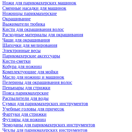
Ножи для парикмахерских машинок
Сменные насадки для машинок
Ножницы парикмахерские
Окрашивание
Выжиматели тюбика
Кисти для окрашивания волос
Расходные материалы для окрашивания
Чаши для окрашивания
Шапочки для мелирования
Электронные весы
Парикмахерские аксессуары
Кисти-сметки
Кобура для ножниц
Комплектующие для мойки
Масло для ножниц и машинок
Пелерины для окрашивания волос
Пеньюары для стрижки
Пояса парикмахерские
Распылители для воды
Сумки для парикмахерских инструментов
Учебные головы для причесок
Фартуки для стрижки
Футляры для ножниц
Чемоданы для парикмахерских инструментов
Чехлы для парикмахерских инструментов