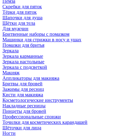
Пемза
Скребки для пяток
Тёрки для пяток
Шапочки для душа
Щётки для тела
Для мужчин
Бритвенные наборы с помазком
Машинки для стрижки в носу и ушах
Помазки для бритья
Зеркала
Зеркала карманные
Зеркала настольные
Зеркала с подсветкой
Макияж
Аппликаторы для макияжа
Бритвы для бровей
Зажимы для ресниц
Кисти для макияжа
Косметологические инструменты
Накладные ресницы
Пинцеты для бровей
Профессиональные спонжи
Точилки для косметических карандашей
Щёточки для лица
Ногти