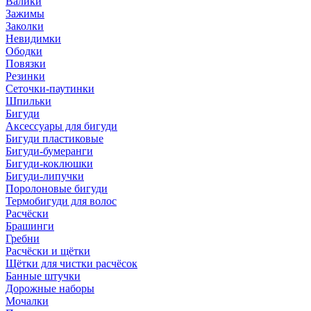
Валики
Зажимы
Заколки
Невидимки
Ободки
Повязки
Резинки
Сеточки-паутинки
Шпильки
Бигуди
Аксессуары для бигуди
Бигуди пластиковые
Бигуди-бумеранги
Бигуди-коклюшки
Бигуди-липучки
Поролоновые бигуди
Термобигуди для волос
Расчёски
Брашинги
Гребни
Расчёски и щётки
Щётки для чистки расчёсок
Банные штучки
Дорожные наборы
Мочалки