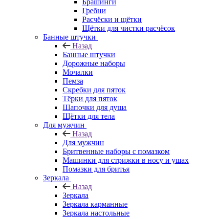
Брашинги
Гребни
Расчёски и щётки
Щётки для чистки расчёсок
Банные штучки
Назад
Банные штучки
Дорожные наборы
Мочалки
Пемза
Скребки для пяток
Тёрки для пяток
Шапочки для душа
Щётки для тела
Для мужчин
Назад
Для мужчин
Бритвенные наборы с помазком
Машинки для стрижки в носу и ушах
Помазки для бритья
Зеркала
Назад
Зеркала
Зеркала карманные
Зеркала настольные