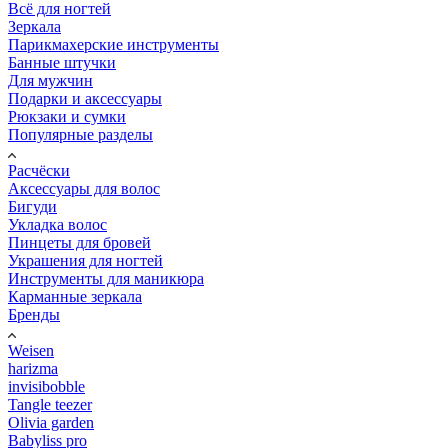
Всё для ногтей
Зеркала
Парикмахерские инструменты
Банные штучки
Для мужчин
Подарки и аксессуары
Рюкзаки и сумки
Популярные разделы
Расчёски
Аксессуары для волос
Бигуди
Укладка волос
Пинцеты для бровей
Украшения для ногтей
Инструменты для маникюра
Карманные зеркала
Бренды
Weisen
harizma
invisibobble
Tangle teezer
Olivia garden
Babyliss pro