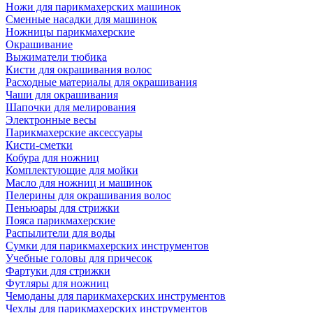
Ножи для парикмахерских машинок
Сменные насадки для машинок
Ножницы парикмахерские
Окрашивание
Выжиматели тюбика
Кисти для окрашивания волос
Расходные материалы для окрашивания
Чаши для окрашивания
Шапочки для мелирования
Электронные весы
Парикмахерские аксессуары
Кисти-сметки
Кобура для ножниц
Комплектующие для мойки
Масло для ножниц и машинок
Пелерины для окрашивания волос
Пеньюары для стрижки
Пояса парикмахерские
Распылители для воды
Сумки для парикмахерских инструментов
Учебные головы для причесок
Фартуки для стрижки
Футляры для ножниц
Чемоданы для парикмахерских инструментов
Чехлы для парикмахерских инструментов