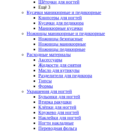
Щёточки для ногтей
Ещё 3
Кусачки маникюрные и педикюрные
Книпсеры для ногтей
Кусачки для педикюра
Маникюрные кусачки
Ножницы маникюрные и педикюрные
Ножницы безопасные
Ножницы маникюрные
Ножницы педикюрные
Расходные материалы
Аксессуары
Жидкости для снятия
Масло для кутикулы
Разделители для педикюра
Типсы
Формы
Украшения для ногтей
Бульонки для ногтей
Втирка ракушки
Клёпки для ногтей
Кружево для ногтей
Наклейки для ногтей
Ногти накладные
Переводная фольга