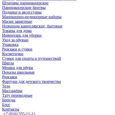
Штативы парикмахерские
Парикмахерские бритвы
Подарки и аксессуары
Маникюрно-педикюрные наборы
Маски защитные
Ножницы канцелярские, бытовые
Товары для дома
Инвентарь для уборки
Уход за обувью
Упаковка
Рюкзаки и сумки
Косметички
Сумки для спорта и путешествий
Школа
Мешки для обуви
Пеналы школьные
Рюкзаки
Фартуки для детского творчества
Тело
Массажёры
Тату переводные
Бренды
Блог
Контакты
+7 (916) 555-11-11