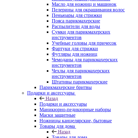
Масло для ножниц и машинок
Пелерины для окрашивания волос
Пеньюары для стрижки
Пояса парикмахерские
Распылители для воды
Сумки для парикмахерских
инструментов
Учебные головы для причесок
Фартуки для стрижки
Футляры для ножниц
Чемоданы для парикмахерских
инструментов
Чехлы для парикмахерских
инструментов
Штативы парикмахерские
Парикмахерские бритвы
Подарки и аксессуары
Назад
Подарки и аксессуары
Маникюрно-педикюрные наборы
Маски защитные
Ножницы канцелярские, бытовые
Товары для дома
Назад
Товары для дома