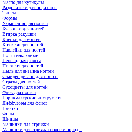
Масло для кутикулы
Разделители для педикюра
Типсы
Формы
Украшения для ногтей
Бульонки для ногтей
Втирка ракушки
Клёпки для ногтей
Кружево для ногтей
Наклейки для ногтей
Ногти накладные
Переводная фольга
Пигмент для ногтей
Пыль для дизайна ногтей
Слайдер дизайн для ногтей
Стразы для ногтей
Сухоцветы для ногтей
Флок для ногтей
Парикмахерские инструменты
Диффузоры для фенов
Плойки
Фены
Щипцы
Машинки для стрижки
Машинки для стрижки волос и бороды