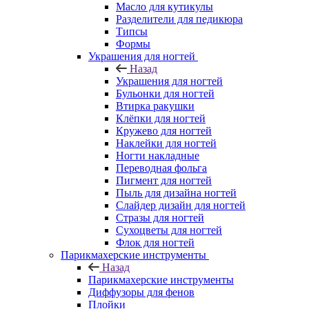
Масло для кутикулы
Разделители для педикюра
Типсы
Формы
Украшения для ногтей
Назад
Украшения для ногтей
Бульонки для ногтей
Втирка ракушки
Клёпки для ногтей
Кружево для ногтей
Наклейки для ногтей
Ногти накладные
Переводная фольга
Пигмент для ногтей
Пыль для дизайна ногтей
Слайдер дизайн для ногтей
Стразы для ногтей
Сухоцветы для ногтей
Флок для ногтей
Парикмахерские инструменты
Назад
Парикмахерские инструменты
Диффузоры для фенов
Плойки