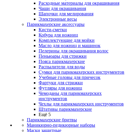
Расходные материалы для окрашивания
Чаши для окрашивания
Шапочки для мелирования
Электронные весы
Парикмахерские аксессуары
Кисти-сметки
Кобура для ножниц
Комплектующие для мойки
Масло для ножниц и машинок
Пелерины для окрашивания волос
Пеньюары для стрижки
Пояса парикмахерские
Распылители для воды
Сумки для парикмахерских инструментов
Учебные головы для причесок
Фартуки для стрижки
Футляры для ножниц
Чемоданы для парикмахерских
инструментов
Чехлы для парикмахерских инструментов
Штативы парикмахерские
Ещё 5
Парикмахерские бритвы
Маникюрно-педикюрные наборы
Маски защитные