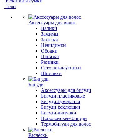
Рюкзаки и сумки
Тело
Аксессуары для волос
Валики
Зажимы
Заколки
Невидимки
Ободки
Повязки
Резинки
Сеточки-паутинки
Шпильки
Бигуди
Аксессуары для бигуди
Бигуди пластиковые
Бигуди-бумеранги
Бигуди-коклюшки
Бигуди-липучки
Поролоновые бигуди
Термобигуди для волос
Расчёски