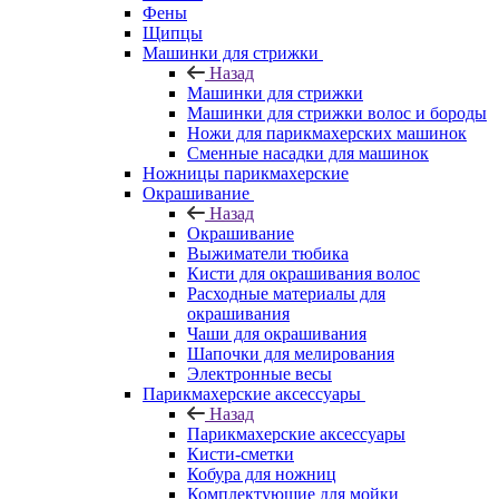
Фены
Щипцы
Машинки для стрижки
Назад
Машинки для стрижки
Машинки для стрижки волос и бороды
Ножи для парикмахерских машинок
Сменные насадки для машинок
Ножницы парикмахерские
Окрашивание
Назад
Окрашивание
Выжиматели тюбика
Кисти для окрашивания волос
Расходные материалы для
окрашивания
Чаши для окрашивания
Шапочки для мелирования
Электронные весы
Парикмахерские аксессуары
Назад
Парикмахерские аксессуары
Кисти-сметки
Кобура для ножниц
Комплектующие для мойки