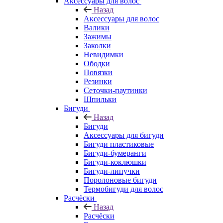
Аксессуары для волос
Назад
Аксессуары для волос
Валики
Зажимы
Заколки
Невидимки
Ободки
Повязки
Резинки
Сеточки-паутинки
Шпильки
Бигуди
Назад
Бигуди
Аксессуары для бигуди
Бигуди пластиковые
Бигуди-бумеранги
Бигуди-коклюшки
Бигуди-липучки
Поролоновые бигуди
Термобигуди для волос
Расчёски
Назад
Расчёски