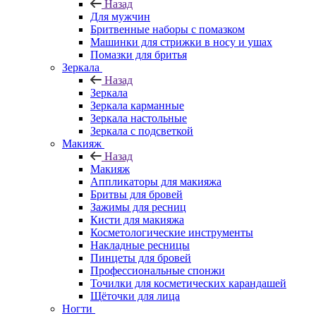
Назад
Для мужчин
Бритвенные наборы с помазком
Машинки для стрижки в носу и ушах
Помазки для бритья
Зеркала
Назад
Зеркала
Зеркала карманные
Зеркала настольные
Зеркала с подсветкой
Макияж
Назад
Макияж
Аппликаторы для макияжа
Бритвы для бровей
Зажимы для ресниц
Кисти для макияжа
Косметологические инструменты
Накладные ресницы
Пинцеты для бровей
Профессиональные спонжи
Точилки для косметических карандашей
Щёточки для лица
Ногти