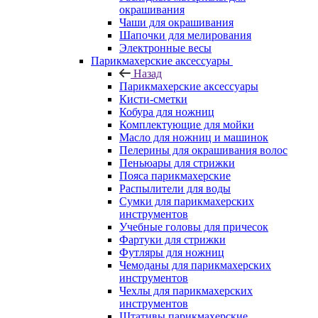
окрашивания
Чаши для окрашивания
Шапочки для мелирования
Электронные весы
Парикмахерские аксессуары
Назад
Парикмахерские аксессуары
Кисти-сметки
Кобура для ножниц
Комплектующие для мойки
Масло для ножниц и машинок
Пелерины для окрашивания волос
Пеньюары для стрижки
Пояса парикмахерские
Распылители для воды
Сумки для парикмахерских
инструментов
Учебные головы для причесок
Фартуки для стрижки
Футляры для ножниц
Чемоданы для парикмахерских
инструментов
Чехлы для парикмахерских
инструментов
Штативы парикмахерские