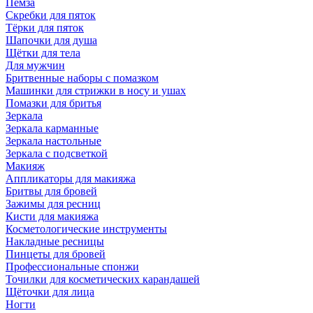
Пемза
Скребки для пяток
Тёрки для пяток
Шапочки для душа
Щётки для тела
Для мужчин
Бритвенные наборы с помазком
Машинки для стрижки в носу и ушах
Помазки для бритья
Зеркала
Зеркала карманные
Зеркала настольные
Зеркала с подсветкой
Макияж
Аппликаторы для макияжа
Бритвы для бровей
Зажимы для ресниц
Кисти для макияжа
Косметологические инструменты
Накладные ресницы
Пинцеты для бровей
Профессиональные спонжи
Точилки для косметических карандашей
Щёточки для лица
Ногти