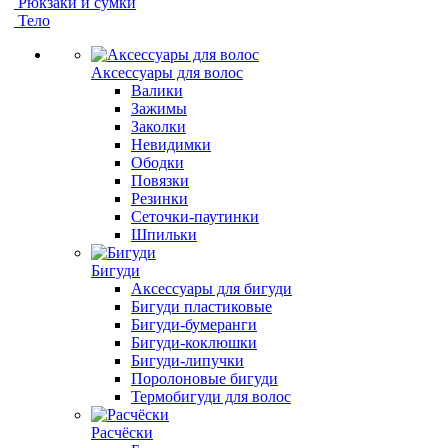
Рюкзаки и сумки
Тело
Аксессуары для волос
Валики
Зажимы
Заколки
Невидимки
Ободки
Повязки
Резинки
Сеточки-паутинки
Шпильки
Бигуди
Аксессуары для бигуди
Бигуди пластиковые
Бигуди-бумеранги
Бигуди-коклюшки
Бигуди-липучки
Поролоновые бигуди
Термобигуди для волос
Расчёски