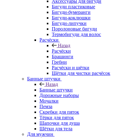
Аксессуары для бигуди
Бигуди пластиковые
Бигуди-бумеранги
Бигуди-коклюшки
Бигуди-липучки
Поролоновые бигуди
Термобигуди для волос
Расчёски
Назад
Расчёски
Брашинги
Гребни
Расчёски и щётки
Щётки для чистки расчёсок
Банные штучки
Назад
Банные штучки
Дорожные наборы
Мочалки
Пемза
Скребки для пяток
Тёрки для пяток
Шапочки для душа
Щётки для тела
Для мужчин