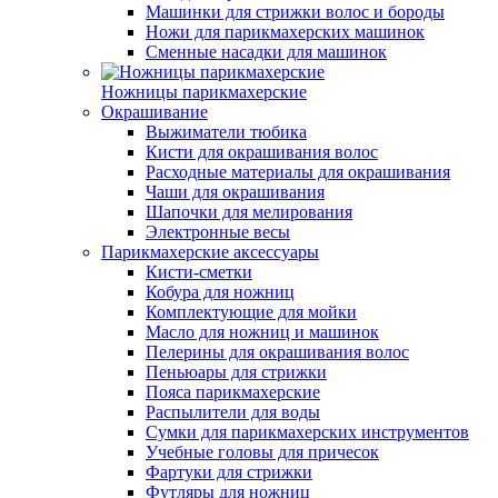
Машинки для стрижки волос и бороды
Ножи для парикмахерских машинок
Сменные насадки для машинок
Ножницы парикмахерские
Окрашивание
Выжиматели тюбика
Кисти для окрашивания волос
Расходные материалы для окрашивания
Чаши для окрашивания
Шапочки для мелирования
Электронные весы
Парикмахерские аксессуары
Кисти-сметки
Кобура для ножниц
Комплектующие для мойки
Масло для ножниц и машинок
Пелерины для окрашивания волос
Пеньюары для стрижки
Пояса парикмахерские
Распылители для воды
Сумки для парикмахерских инструментов
Учебные головы для причесок
Фартуки для стрижки
Футляры для ножниц