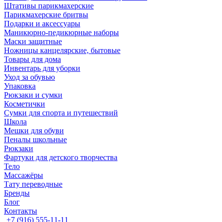
Штативы парикмахерские
Парикмахерские бритвы
Подарки и аксессуары
Маникюрно-педикюрные наборы
Маски защитные
Ножницы канцелярские, бытовые
Товары для дома
Инвентарь для уборки
Уход за обувью
Упаковка
Рюкзаки и сумки
Косметички
Сумки для спорта и путешествий
Школа
Мешки для обуви
Пеналы школьные
Рюкзаки
Фартуки для детского творчества
Тело
Массажёры
Тату переводные
Бренды
Блог
Контакты
+7 (916) 555-11-11