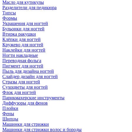
Масло для кутикулы
Разделители для педикюра
Типсы
Формы
Украшения для ногтей
Бульонки для ногтей
Втирка ракушки
Клёпки для ногтей
Кружево для ногтей
Наклейки для ногтей
Ногти накладные
Переводная фольга
Пигмент для ногтей
Пыль для дизайна ногтей
Слайдер дизайн для ногтей
Стразы для ногтей
Сухоцветы для ногтей
Флок для ногтей
Парикмахерские инструменты
Диффузоры для фенов
Плойки
Фены
Щипцы
Машинки для стрижки
Машинки для стрижки волос и бороды