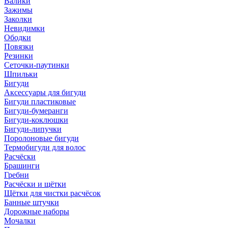
Валики
Зажимы
Заколки
Невидимки
Ободки
Повязки
Резинки
Сеточки-паутинки
Шпильки
Бигуди
Аксессуары для бигуди
Бигуди пластиковые
Бигуди-бумеранги
Бигуди-коклюшки
Бигуди-липучки
Поролоновые бигуди
Термобигуди для волос
Расчёски
Брашинги
Гребни
Расчёски и щётки
Щётки для чистки расчёсок
Банные штучки
Дорожные наборы
Мочалки