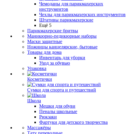
Чемоданы для парикмахерских
инструментов
Чехлы для парикмахерских инструментов
Штативы парикмахерские
Ещё 5
Парикмахерские бритвы
Маникюрно-педикюрные наборы
Маски защитные
Ножницы канцелярские, бытовые
Товары для дома
Инвентарь для уборки
Уход за обувью
Упаковка
Косметички
Сумки для спорта и путешествий
Школа
Мешки для обуви
Пеналы школьные
Рюкзаки
Фартуки для детского творчества
Массажёры
Тату переводные