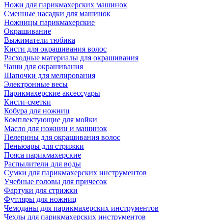
Ножи для парикмахерских машинок
Сменные насадки для машинок
Ножницы парикмахерские
Окрашивание
Выжиматели тюбика
Кисти для окрашивания волос
Расходные материалы для окрашивания
Чаши для окрашивания
Шапочки для мелирования
Электронные весы
Парикмахерские аксессуары
Кисти-сметки
Кобура для ножниц
Комплектующие для мойки
Масло для ножниц и машинок
Пелерины для окрашивания волос
Пеньюары для стрижки
Пояса парикмахерские
Распылители для воды
Сумки для парикмахерских инструментов
Учебные головы для причесок
Фартуки для стрижки
Футляры для ножниц
Чемоданы для парикмахерских инструментов
Чехлы для парикмахерских инструментов