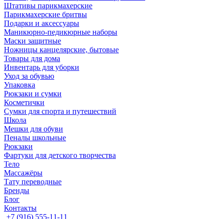
Штативы парикмахерские
Парикмахерские бритвы
Подарки и аксессуары
Маникюрно-педикюрные наборы
Маски защитные
Ножницы канцелярские, бытовые
Товары для дома
Инвентарь для уборки
Уход за обувью
Упаковка
Рюкзаки и сумки
Косметички
Сумки для спорта и путешествий
Школа
Мешки для обуви
Пеналы школьные
Рюкзаки
Фартуки для детского творчества
Тело
Массажёры
Тату переводные
Бренды
Блог
Контакты
+7 (916) 555-11-11