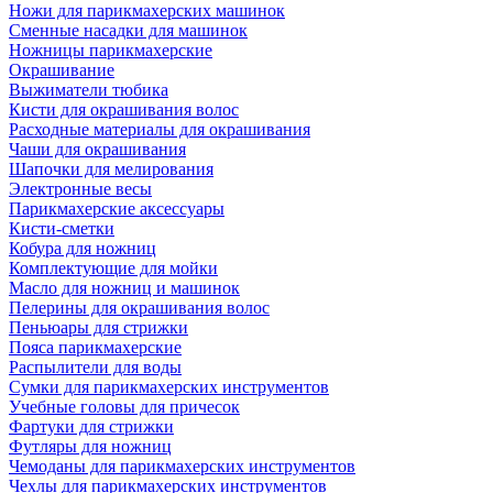
Ножи для парикмахерских машинок
Сменные насадки для машинок
Ножницы парикмахерские
Окрашивание
Выжиматели тюбика
Кисти для окрашивания волос
Расходные материалы для окрашивания
Чаши для окрашивания
Шапочки для мелирования
Электронные весы
Парикмахерские аксессуары
Кисти-сметки
Кобура для ножниц
Комплектующие для мойки
Масло для ножниц и машинок
Пелерины для окрашивания волос
Пеньюары для стрижки
Пояса парикмахерские
Распылители для воды
Сумки для парикмахерских инструментов
Учебные головы для причесок
Фартуки для стрижки
Футляры для ножниц
Чемоданы для парикмахерских инструментов
Чехлы для парикмахерских инструментов