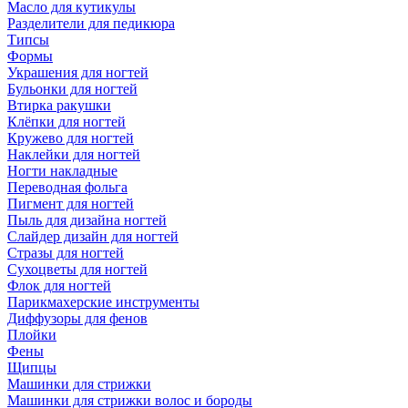
Масло для кутикулы
Разделители для педикюра
Типсы
Формы
Украшения для ногтей
Бульонки для ногтей
Втирка ракушки
Клёпки для ногтей
Кружево для ногтей
Наклейки для ногтей
Ногти накладные
Переводная фольга
Пигмент для ногтей
Пыль для дизайна ногтей
Слайдер дизайн для ногтей
Стразы для ногтей
Сухоцветы для ногтей
Флок для ногтей
Парикмахерские инструменты
Диффузоры для фенов
Плойки
Фены
Щипцы
Машинки для стрижки
Машинки для стрижки волос и бороды