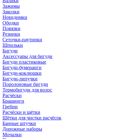
Валики
Зажимы
Заколки
Невидимки
Ободки
Повязки
Резинки
Сеточки-паутинки
Шпильки
Бигуди
Аксессуары для бигуди
Бигуди пластиковые
Бигуди-бумеранги
Бигуди-коклюшки
Бигуди-липучки
Поролоновые бигуди
Термобигуди для волос
Расчёски
Брашинги
Гребни
Расчёски и щётки
Щётки для чистки расчёсок
Банные штучки
Дорожные наборы
Мочалки