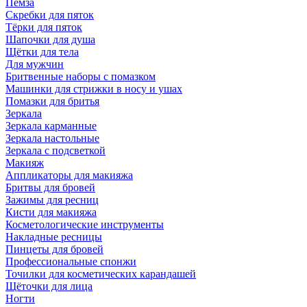
Пемза
Скребки для пяток
Тёрки для пяток
Шапочки для душа
Щётки для тела
Для мужчин
Бритвенные наборы с помазком
Машинки для стрижки в носу и ушах
Помазки для бритья
Зеркала
Зеркала карманные
Зеркала настольные
Зеркала с подсветкой
Макияж
Аппликаторы для макияжа
Бритвы для бровей
Зажимы для ресниц
Кисти для макияжа
Косметологические инструменты
Накладные ресницы
Пинцеты для бровей
Профессиональные спонжи
Точилки для косметических карандашей
Щёточки для лица
Ногти