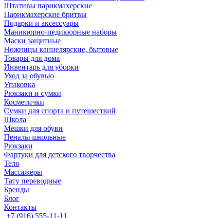
Штативы парикмахерские
Парикмахерские бритвы
Подарки и аксессуары
Маникюрно-педикюрные наборы
Маски защитные
Ножницы канцелярские, бытовые
Товары для дома
Инвентарь для уборки
Уход за обувью
Упаковка
Рюкзаки и сумки
Косметички
Сумки для спорта и путешествий
Школа
Мешки для обуви
Пеналы школьные
Рюкзаки
Фартуки для детского творчества
Тело
Массажёры
Тату переводные
Бренды
Блог
Контакты
+7 (916) 555-11-11