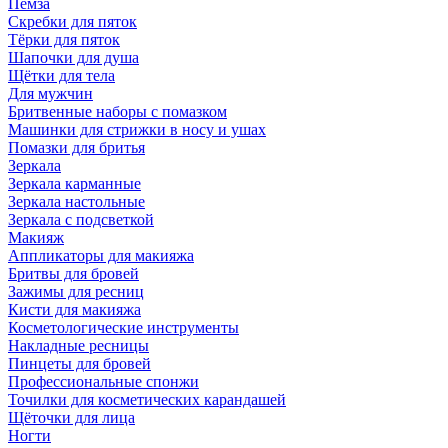
Пемза
Скребки для пяток
Тёрки для пяток
Шапочки для душа
Щётки для тела
Для мужчин
Бритвенные наборы с помазком
Машинки для стрижки в носу и ушах
Помазки для бритья
Зеркала
Зеркала карманные
Зеркала настольные
Зеркала с подсветкой
Макияж
Аппликаторы для макияжа
Бритвы для бровей
Зажимы для ресниц
Кисти для макияжа
Косметологические инструменты
Накладные ресницы
Пинцеты для бровей
Профессиональные спонжи
Точилки для косметических карандашей
Щёточки для лица
Ногти