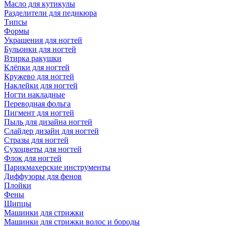
Масло для кутикулы
Разделители для педикюра
Типсы
Формы
Украшения для ногтей
Бульонки для ногтей
Втирка ракушки
Клёпки для ногтей
Кружево для ногтей
Наклейки для ногтей
Ногти накладные
Переводная фольга
Пигмент для ногтей
Пыль для дизайна ногтей
Слайдер дизайн для ногтей
Стразы для ногтей
Сухоцветы для ногтей
Флок для ногтей
Парикмахерские инструменты
Диффузоры для фенов
Плойки
Фены
Щипцы
Машинки для стрижки
Машинки для стрижки волос и бороды