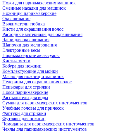
Ножи для парикмахерских машинок
Сменные насадки для машинок
Ножницы парикмахерские
Окрашивание
Выжиматели тюбика
Кисти для окрашивания волос
Расходные материалы для окрашивания
Чаши для окрашивания
Шапочки для мелирования
Электронные весы
Парикмахерские аксессуары
Кисти-сметки
Кобура для ножниц
Комплектующие для мойки
Масло для ножниц и машинок
Пелерины для окрашивания волос
Пеньюары для стрижки
Пояса парикмахерские
Распылители для воды
Сумки для парикмахерских инструментов
Учебные головы для причесок
Фартуки для стрижки
Футляры для ножниц
Чемоданы для парикмахерских инструментов
Чехлы для парикмахерских инструментов