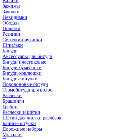
Валики
Зажимы
Заколки
Невидимки
Ободки
Повязки
Резинки
Сеточки-паутинки
Шпильки
Бигуди
Аксессуары для бигуди
Бигуди пластиковые
Бигуди-бумеранги
Бигуди-коклюшки
Бигуди-липучки
Поролоновые бигуди
Термобигуди для волос
Расчёски
Брашинги
Гребни
Расчёски и щётки
Щётки для чистки расчёсок
Банные штучки
Дорожные наборы
Мочалки