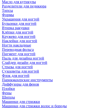
Масло для кутикулы
Разделители для педикюра
Типсы
Формы
Украшения для ногтей
Бульонки для ногтей
Втирка ракушки
Клёпки для ногтей
Кружево для ногтей
Наклейки для ногтей
Ногти накладные
Переводная фольга
Пигмент для ногтей
Пыль для дизайна ногтей
Слайдер дизайн для ногтей
Стразы для ногтей
Сухоцветы для ногтей
Флок для ногтей
Парикмахерские инструменты
Диффузоры для фенов
Плойки
Фены
Щипцы
Машинки для стрижки
Машинки для стрижки волос и бороды