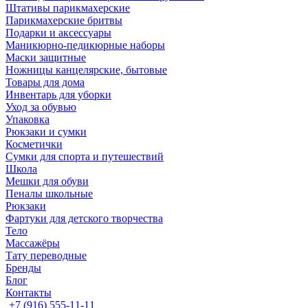
Штативы парикмахерские
Парикмахерские бритвы
Подарки и аксессуары
Маникюрно-педикюрные наборы
Маски защитные
Ножницы канцелярские, бытовые
Товары для дома
Инвентарь для уборки
Уход за обувью
Упаковка
Рюкзаки и сумки
Косметички
Сумки для спорта и путешествий
Школа
Мешки для обуви
Пеналы школьные
Рюкзаки
Фартуки для детского творчества
Тело
Массажёры
Тату переводные
Бренды
Блог
Контакты
+7 (916) 555-11-11