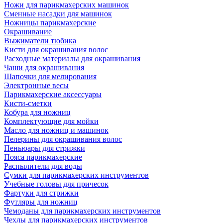
Ножи для парикмахерских машинок
Сменные насадки для машинок
Ножницы парикмахерские
Окрашивание
Выжиматели тюбика
Кисти для окрашивания волос
Расходные материалы для окрашивания
Чаши для окрашивания
Шапочки для мелирования
Электронные весы
Парикмахерские аксессуары
Кисти-сметки
Кобура для ножниц
Комплектующие для мойки
Масло для ножниц и машинок
Пелерины для окрашивания волос
Пеньюары для стрижки
Пояса парикмахерские
Распылители для воды
Сумки для парикмахерских инструментов
Учебные головы для причесок
Фартуки для стрижки
Футляры для ножниц
Чемоданы для парикмахерских инструментов
Чехлы для парикмахерских инструментов