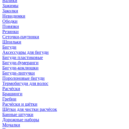
Валики
Зажимы
Заколки
Невидимки
Ободки
Повязки
Резинки
Сеточки-паутинки
Шпильки
Бигуди
Аксессуары для бигуди
Бигуди пластиковые
Бигуди-бумеранги
Бигуди-коклюшки
Бигуди-липучки
Поролоновые бигуди
Термобигуди для волос
Расчёски
Брашинги
Гребни
Расчёски и щётки
Щётки для чистки расчёсок
Банные штучки
Дорожные наборы
Мочалки