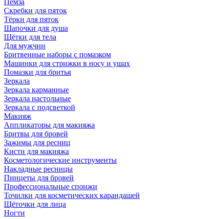
Пемза
Скребки для пяток
Тёрки для пяток
Шапочки для душа
Щётки для тела
Для мужчин
Бритвенные наборы с помазком
Машинки для стрижки в носу и ушах
Помазки для бритья
Зеркала
Зеркала карманные
Зеркала настольные
Зеркала с подсветкой
Макияж
Аппликаторы для макияжа
Бритвы для бровей
Зажимы для ресниц
Кисти для макияжа
Косметологические инструменты
Накладные ресницы
Пинцеты для бровей
Профессиональные спонжи
Точилки для косметических карандашей
Щёточки для лица
Ногти