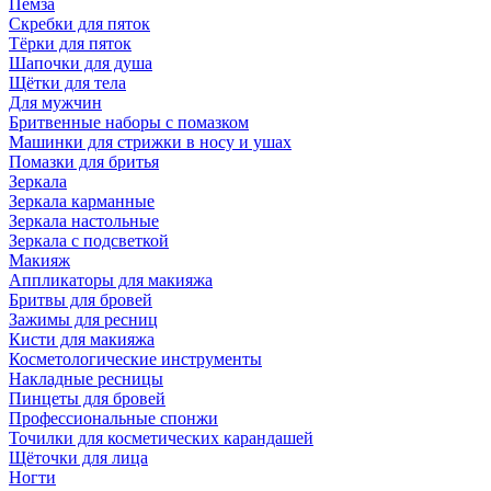
Пемза
Скребки для пяток
Тёрки для пяток
Шапочки для душа
Щётки для тела
Для мужчин
Бритвенные наборы с помазком
Машинки для стрижки в носу и ушах
Помазки для бритья
Зеркала
Зеркала карманные
Зеркала настольные
Зеркала с подсветкой
Макияж
Аппликаторы для макияжа
Бритвы для бровей
Зажимы для ресниц
Кисти для макияжа
Косметологические инструменты
Накладные ресницы
Пинцеты для бровей
Профессиональные спонжи
Точилки для косметических карандашей
Щёточки для лица
Ногти