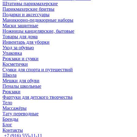
Штативы парикмахерские
Парикмахерские бритвы
Подарки и аксессуары
Маникюрно-педикюрные наборы
Маски защитные
Ножницы канцелярские, бытовые
Товары для дома
Инвентарь для уборки
Уход за обувью
Упаковка
Рюкзаки и сумки
Косметички
Сумки для спорта и путешествий
Школа
Мешки для обуви
Пеналы школьные
Рюкзаки
Фартуки для детского творчества
Тело
Массажёры
Тату переводные
Бренды
Блог
Контакты
+7 (916) 555-11-11