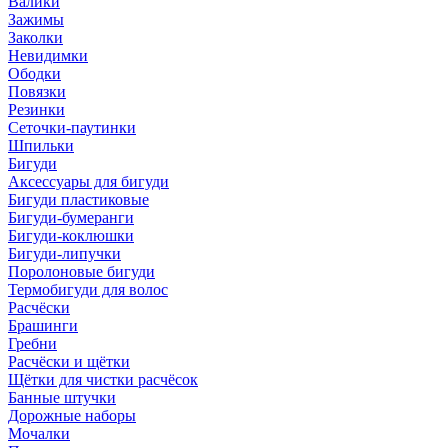
Валики
Зажимы
Заколки
Невидимки
Ободки
Повязки
Резинки
Сеточки-паутинки
Шпильки
Бигуди
Аксессуары для бигуди
Бигуди пластиковые
Бигуди-бумеранги
Бигуди-коклюшки
Бигуди-липучки
Поролоновые бигуди
Термобигуди для волос
Расчёски
Брашинги
Гребни
Расчёски и щётки
Щётки для чистки расчёсок
Банные штучки
Дорожные наборы
Мочалки