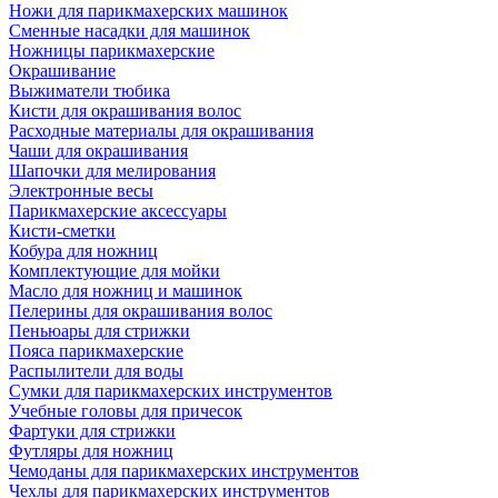
Ножи для парикмахерских машинок
Сменные насадки для машинок
Ножницы парикмахерские
Окрашивание
Выжиматели тюбика
Кисти для окрашивания волос
Расходные материалы для окрашивания
Чаши для окрашивания
Шапочки для мелирования
Электронные весы
Парикмахерские аксессуары
Кисти-сметки
Кобура для ножниц
Комплектующие для мойки
Масло для ножниц и машинок
Пелерины для окрашивания волос
Пеньюары для стрижки
Пояса парикмахерские
Распылители для воды
Сумки для парикмахерских инструментов
Учебные головы для причесок
Фартуки для стрижки
Футляры для ножниц
Чемоданы для парикмахерских инструментов
Чехлы для парикмахерских инструментов