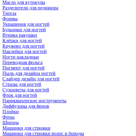
Масло для кутикулы
Разделители для педикюра
Типсы
Формы
Украшения для ногтей
Бульонки для ногтей
Втирка ракушки
Клёпки для ногтей
Кружево для ногтей
Наклейки для ногтей
Ногти накладные
Переводная фольга
Пигмент для ногтей
Пыль для дизайна ногтей
Слайдер дизайн для ногтей
Стразы для ногтей
Сухоцветы для ногтей
Флок для ногтей
Парикмахерские инструменты
Диффузоры для фенов
Плойки
Фены
Щипцы
Машинки для стрижки
Машинки для стрижки волос и бороды