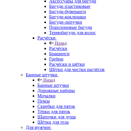
Аксессуары для бигуди
Бигуди пластиковые
Бигуди-бумеранги
Бигуди-коклюшки
Бигуди-липучки
Поролоновые бигуди
Термобигуди для волос
Расчёски
Назад
Расчёски
Брашинги
Гребни
Расчёски и щётки
Щётки для чистки расчёсок
Банные штучки
Назад
Банные штучки
Дорожные наборы
Мочалки
Пемза
Скребки для пяток
Тёрки для пяток
Шапочки для душа
Щётки для тела
Для мужчин