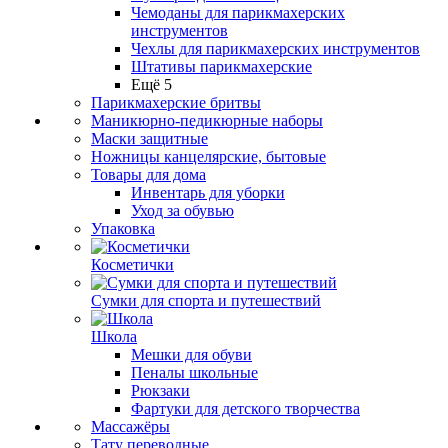
Чемоданы для парикмахерских
инструментов
Чехлы для парикмахерских инструментов
Штативы парикмахерские
Ещё 5
Парикмахерские бритвы
Маникюрно-педикюрные наборы
Маски защитные
Ножницы канцелярские, бытовые
Товары для дома
Инвентарь для уборки
Уход за обувью
Упаковка
Косметички
Сумки для спорта и путешествий
Школа
Мешки для обуви
Пеналы школьные
Рюкзаки
Фартуки для детского творчества
Массажёры
Тату переводные