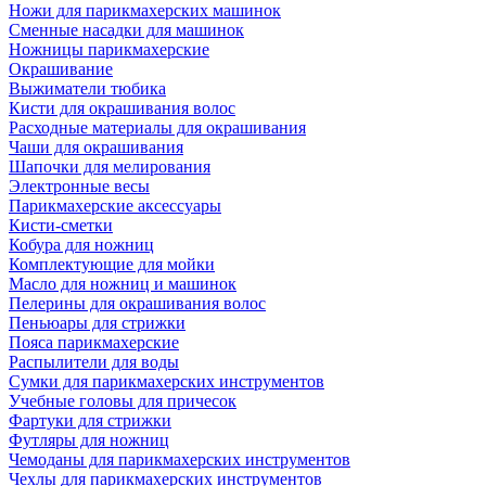
Ножи для парикмахерских машинок
Сменные насадки для машинок
Ножницы парикмахерские
Окрашивание
Выжиматели тюбика
Кисти для окрашивания волос
Расходные материалы для окрашивания
Чаши для окрашивания
Шапочки для мелирования
Электронные весы
Парикмахерские аксессуары
Кисти-сметки
Кобура для ножниц
Комплектующие для мойки
Масло для ножниц и машинок
Пелерины для окрашивания волос
Пеньюары для стрижки
Пояса парикмахерские
Распылители для воды
Сумки для парикмахерских инструментов
Учебные головы для причесок
Фартуки для стрижки
Футляры для ножниц
Чемоданы для парикмахерских инструментов
Чехлы для парикмахерских инструментов