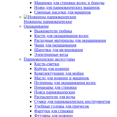
Машинки для стрижки волос и бороды
Ножи для парикмахерских машинок
Сменные насадки для машинок
Ножницы парикмахерские
Окрашивание
Выжиматели тюбика
Кисти для окрашивания волос
Расходные материалы для окрашивания
Чаши для окрашивания
Шапочки для мелирования
Электронные весы
Парикмахерские аксессуары
Кисти-сметки
Кобура для ножниц
Комплектующие для мойки
Масло для ножниц и машинок
Пелерины для окрашивания волос
Пеньюары для стрижки
Пояса парикмахерские
Распылители для воды
Сумки для парикмахерских инструментов
Учебные головы для причесок
Фартуки для стрижки
Футляры для ножниц