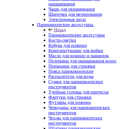
окрашивания
Чаши для окрашивания
Шапочки для мелирования
Электронные весы
Парикмахерские аксессуары
Назад
Парикмахерские аксессуары
Кисти-сметки
Кобура для ножниц
Комплектующие для мойки
Масло для ножниц и машинок
Пелерины для окрашивания волос
Пеньюары для стрижки
Пояса парикмахерские
Распылители для воды
Сумки для парикмахерских
инструментов
Учебные головы для причесок
Фартуки для стрижки
Футляры для ножниц
Чемоданы для парикмахерских
инструментов
Чехлы для парикмахерских
инструментов
Штативы парикмахерские