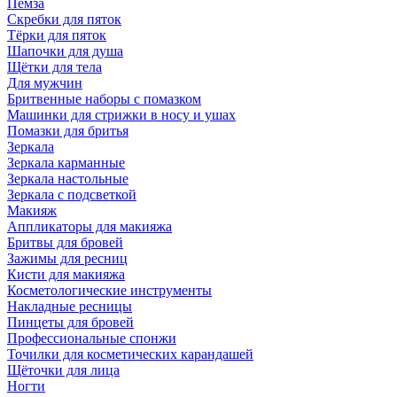
Пемза
Скребки для пяток
Тёрки для пяток
Шапочки для душа
Щётки для тела
Для мужчин
Бритвенные наборы с помазком
Машинки для стрижки в носу и ушах
Помазки для бритья
Зеркала
Зеркала карманные
Зеркала настольные
Зеркала с подсветкой
Макияж
Аппликаторы для макияжа
Бритвы для бровей
Зажимы для ресниц
Кисти для макияжа
Косметологические инструменты
Накладные ресницы
Пинцеты для бровей
Профессиональные спонжи
Точилки для косметических карандашей
Щёточки для лица
Ногти