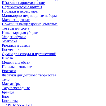
Штативы парикмахерские
Парикмахерские бритвы
Подарки и аксессуары
Маникюрно-педикюрные наборы
Маски защитные
Ножницы канцелярские, бытовые
Товары для дома
Инвентарь для уборки
Уход за обувью
Упаковка
Рюкзаки и сумки
Косметички
Сумки для спорта и путешествий
Школа
Мешки для обуви
Пеналы школьные
Рюкзаки
Фартуки для детского творчества
Тело
Массажёры
Тату переводные
Бренды
Блог
Контакты
+7 (916) 555-11-11