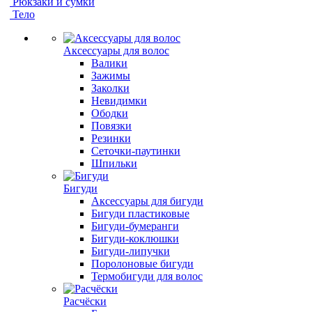
Рюкзаки и сумки
Тело
Аксессуары для волос
Валики
Зажимы
Заколки
Невидимки
Ободки
Повязки
Резинки
Сеточки-паутинки
Шпильки
Бигуди
Аксессуары для бигуди
Бигуди пластиковые
Бигуди-бумеранги
Бигуди-коклюшки
Бигуди-липучки
Поролоновые бигуди
Термобигуди для волос
Расчёски