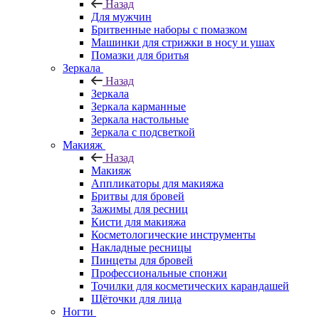
Назад
Для мужчин
Бритвенные наборы с помазком
Машинки для стрижки в носу и ушах
Помазки для бритья
Зеркала
Назад
Зеркала
Зеркала карманные
Зеркала настольные
Зеркала с подсветкой
Макияж
Назад
Макияж
Аппликаторы для макияжа
Бритвы для бровей
Зажимы для ресниц
Кисти для макияжа
Косметологические инструменты
Накладные ресницы
Пинцеты для бровей
Профессиональные спонжи
Точилки для косметических карандашей
Щёточки для лица
Ногти