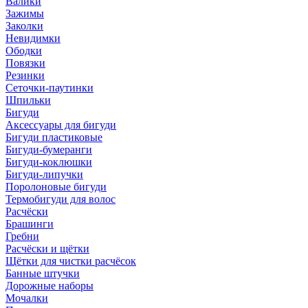
Валики
Зажимы
Заколки
Невидимки
Ободки
Повязки
Резинки
Сеточки-паутинки
Шпильки
Бигуди
Аксессуары для бигуди
Бигуди пластиковые
Бигуди-бумеранги
Бигуди-коклюшки
Бигуди-липучки
Поролоновые бигуди
Термобигуди для волос
Расчёски
Брашинги
Гребни
Расчёски и щётки
Щётки для чистки расчёсок
Банные штучки
Дорожные наборы
Мочалки