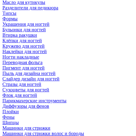
Масло для кутикулы
Разделители для педикюра
Типсы
Формы
Украшения для ногтей
Бульонки для ногтей
Втирка ракушки
Клёпки для ногтей
Кружево для ногтей
Наклейки для ногтей
Ногти накладные
Переводная фольга
Пигмент для ногтей
Пыль для дизайна ногтей
Слайдер дизайн для ногтей
Стразы для ногтей
Сухоцветы для ногтей
Флок для ногтей
Парикмахерские инструменты
Диффузоры для фенов
Плойки
Фены
Щипцы
Машинки для стрижки
Машинки для стрижки волос и бороды