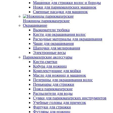
Машинки для стрижки волос и бороды
Ножи для парикмахерских машинок
Сменные насадки для машинок
Ножницы парикмахерские
Окрашивание
Выжиматели тюбика
Кисти для окрашивания волос
Расходные материалы для окрашивания
Чаши для окрашивания
Шапочки для мелирования
Электронные весы
Парикмахерские аксессуары
Кисти-сметки
Кобура для ножниц
Комплектующие для мойки
Масло для ножниц и машинок
Пелерины для окрашивания волос
Пеньюары для стрижки
Пояса парикмахерские
Распылители для воды
Сумки для парикмахерских инструментов
Учебные головы для причесок
Фартуки для стрижки
Футляры для ножниц