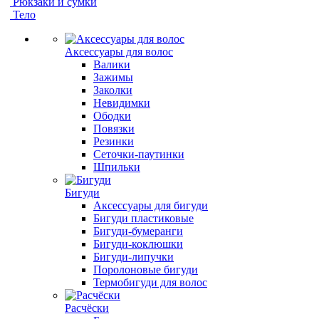
Рюкзаки и сумки
Тело
Аксессуары для волос
Валики
Зажимы
Заколки
Невидимки
Ободки
Повязки
Резинки
Сеточки-паутинки
Шпильки
Бигуди
Аксессуары для бигуди
Бигуди пластиковые
Бигуди-бумеранги
Бигуди-коклюшки
Бигуди-липучки
Поролоновые бигуди
Термобигуди для волос
Расчёски