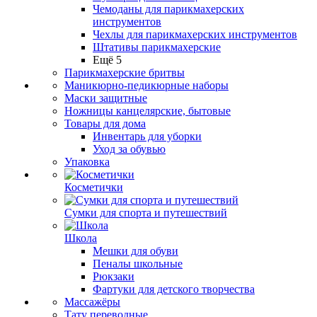
Чемоданы для парикмахерских
инструментов
Чехлы для парикмахерских инструментов
Штативы парикмахерские
Ещё 5
Парикмахерские бритвы
Маникюрно-педикюрные наборы
Маски защитные
Ножницы канцелярские, бытовые
Товары для дома
Инвентарь для уборки
Уход за обувью
Упаковка
Косметички
Сумки для спорта и путешествий
Школа
Мешки для обуви
Пеналы школьные
Рюкзаки
Фартуки для детского творчества
Массажёры
Тату переводные