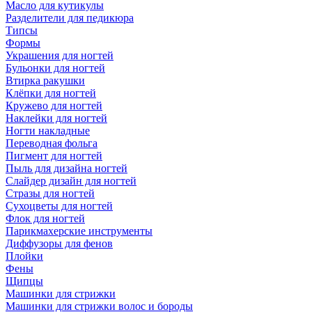
Масло для кутикулы
Разделители для педикюра
Типсы
Формы
Украшения для ногтей
Бульонки для ногтей
Втирка ракушки
Клёпки для ногтей
Кружево для ногтей
Наклейки для ногтей
Ногти накладные
Переводная фольга
Пигмент для ногтей
Пыль для дизайна ногтей
Слайдер дизайн для ногтей
Стразы для ногтей
Сухоцветы для ногтей
Флок для ногтей
Парикмахерские инструменты
Диффузоры для фенов
Плойки
Фены
Щипцы
Машинки для стрижки
Машинки для стрижки волос и бороды