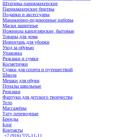
Штативы парикмахерские
Парикмахерские бритвы
Подарки и аксессуары
Маникюрно-педикюрные наборы
Маски защитные
Ножницы канцелярские, бытовые
Товары для дома
Инвентарь для уборки
Уход за обувью
Упаковка
Рюкзаки и сумки
Косметички
Сумки для спорта и путешествий
Школа
Мешки для обуви
Пеналы школьные
Рюкзаки
Фартуки для детского творчества
Тело
Массажёры
Тату переводные
Бренды
Блог
Контакты
+7 (916) 555-11-11