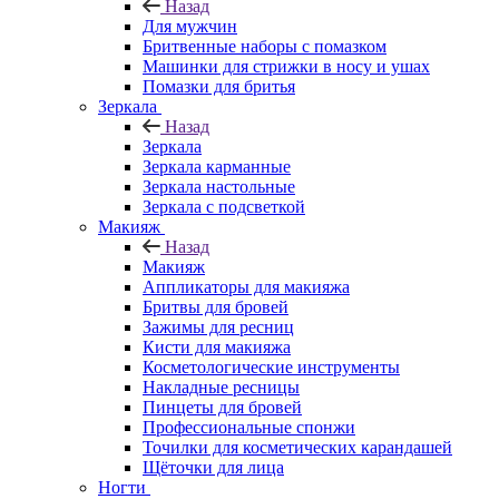
Назад
Для мужчин
Бритвенные наборы с помазком
Машинки для стрижки в носу и ушах
Помазки для бритья
Зеркала
Назад
Зеркала
Зеркала карманные
Зеркала настольные
Зеркала с подсветкой
Макияж
Назад
Макияж
Аппликаторы для макияжа
Бритвы для бровей
Зажимы для ресниц
Кисти для макияжа
Косметологические инструменты
Накладные ресницы
Пинцеты для бровей
Профессиональные спонжи
Точилки для косметических карандашей
Щёточки для лица
Ногти