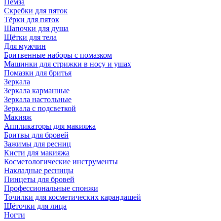
Пемза
Скребки для пяток
Тёрки для пяток
Шапочки для душа
Щётки для тела
Для мужчин
Бритвенные наборы с помазком
Машинки для стрижки в носу и ушах
Помазки для бритья
Зеркала
Зеркала карманные
Зеркала настольные
Зеркала с подсветкой
Макияж
Аппликаторы для макияжа
Бритвы для бровей
Зажимы для ресниц
Кисти для макияжа
Косметологические инструменты
Накладные ресницы
Пинцеты для бровей
Профессиональные спонжи
Точилки для косметических карандашей
Щёточки для лица
Ногти