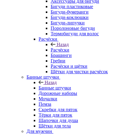
Аксессуары для бигуди
Бигуди пластиковые
Бигуди-бумеранги
Бигуди-коклюшки
Бигуди-липучки
Поролоновые бигуди
Термобигуди для волос
Расчёски
Назад
Расчёски
Брашинги
Гребни
Расчёски и щётки
Щётки для чистки расчёсок
Банные штучки
Назад
Банные штучки
Дорожные наборы
Мочалки
Пемза
Скребки для пяток
Тёрки для пяток
Шапочки для душа
Щётки для тела
Для мужчин