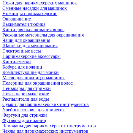
Ножи для парикмахерских машинок
Сменные насадки для машинок
Ножницы парикмахерские
Окрашивание
Выжиматели тюбика
Кисти для окрашивания волос
Расходные материалы для окрашивания
Чаши для окрашивания
Шапочки для мелирования
Электронные весы
Парикмахерские аксессуары
Кисти-сметки
Кобура для ножниц
Комплектующие для мойки
Масло для ножниц и машинок
Пелерины для окрашивания волос
Пеньюары для стрижки
Пояса парикмахерские
Распылители для воды
Сумки для парикмахерских инструментов
Учебные головы для причесок
Фартуки для стрижки
Футляры для ножниц
Чемоданы для парикмахерских инструментов
Чехлы для парикмахерских инструментов