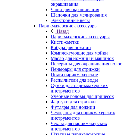
окрашивания
Чаши для окрашивания
Шапочки для мелирования
Электронные весы
Парикмахерские аксессуары
Назад
Парикмахерские аксессуары
Кисти-сметки
Кобура для ножниц
Комплектующие для мойки
Масло для ножниц и машинок
Пелерины для окрашивания волос
Пеньюары для стрижки
Пояса парикмахерские
Распылители для воды
Сумки для парикмахерских
инструментов
Учебные головы для причесок
Фартуки для стрижки
Футляры для ножниц
Чемоданы для парикмахерских
инструментов
Чехлы для парикмахерских
инструментов
Штативы парикмахерские