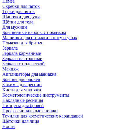
Пемза
Скребки для пяток
Тёрки для пяток
Шапочки для душа
Щётки для тела
Для мужчин
Бритвенные наборы с помазком
Машинки для стрижки в носу и ушах
Помазки для бритья
Зеркала
Зеркала карманные
Зеркала настольные
Зеркала с подсветкой
Макияж
Аппликаторы для макияжа
Бритвы для бровей
Зажимы для ресниц
Кисти для макияжа
Косметологические инструменты
Накладные ресницы
Пинцеты для бровей
Профессиональные спонжи
Точилки для косметических карандашей
Щёточки для лица
Ногти