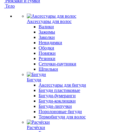
Рюкзаки и сумки
Тело
Аксессуары для волос
Валики
Зажимы
Заколки
Невидимки
Ободки
Повязки
Резинки
Сеточки-паутинки
Шпильки
Бигуди
Аксессуары для бигуди
Бигуди пластиковые
Бигуди-бумеранги
Бигуди-коклюшки
Бигуди-липучки
Поролоновые бигуди
Термобигуди для волос
Расчёски