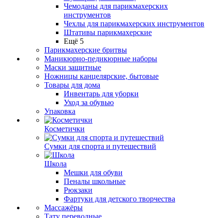
Чемоданы для парикмахерских
инструментов
Чехлы для парикмахерских инструментов
Штативы парикмахерские
Ещё 5
Парикмахерские бритвы
Маникюрно-педикюрные наборы
Маски защитные
Ножницы канцелярские, бытовые
Товары для дома
Инвентарь для уборки
Уход за обувью
Упаковка
Косметички
Сумки для спорта и путешествий
Школа
Мешки для обуви
Пеналы школьные
Рюкзаки
Фартуки для детского творчества
Массажёры
Тату переводные