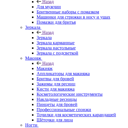
Назад
Для мужчин
Бритвенные наборы с помазком
Машинки для стрижки в носу и ушах
Помазки для бритья
Зеркала
Назад
Зеркала
Зеркала карманные
Зеркала настольные
Зеркала с подсветкой
Макияж
Назад
Макияж
Аппликаторы для макияжа
Бритвы для бровей
Зажимы для ресниц
Кисти для макияжа
Косметологические инструменты
Накладные ресницы
Пинцеты для бровей
Профессиональные спонжи
Точилки для косметических карандашей
Щёточки для лица
Ногти