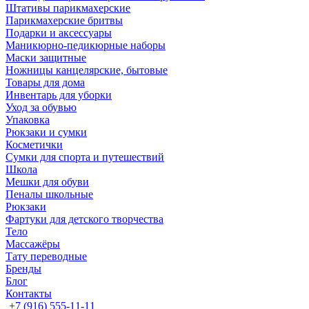
Штативы парикмахерские
Парикмахерские бритвы
Подарки и аксессуары
Маникюрно-педикюрные наборы
Маски защитные
Ножницы канцелярские, бытовые
Товары для дома
Инвентарь для уборки
Уход за обувью
Упаковка
Рюкзаки и сумки
Косметички
Сумки для спорта и путешествий
Школа
Мешки для обуви
Пеналы школьные
Рюкзаки
Фартуки для детского творчества
Тело
Массажёры
Тату переводные
Бренды
Блог
Контакты
+7 (916) 555-11-11