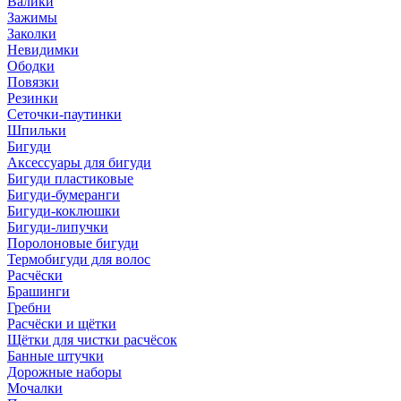
Валики
Зажимы
Заколки
Невидимки
Ободки
Повязки
Резинки
Сеточки-паутинки
Шпильки
Бигуди
Аксессуары для бигуди
Бигуди пластиковые
Бигуди-бумеранги
Бигуди-коклюшки
Бигуди-липучки
Поролоновые бигуди
Термобигуди для волос
Расчёски
Брашинги
Гребни
Расчёски и щётки
Щётки для чистки расчёсок
Банные штучки
Дорожные наборы
Мочалки