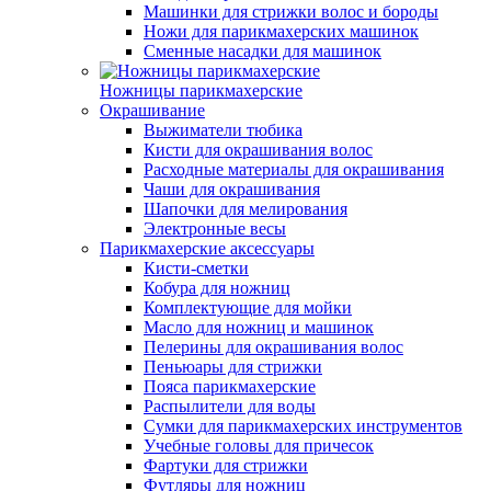
Машинки для стрижки волос и бороды
Ножи для парикмахерских машинок
Сменные насадки для машинок
Ножницы парикмахерские
Окрашивание
Выжиматели тюбика
Кисти для окрашивания волос
Расходные материалы для окрашивания
Чаши для окрашивания
Шапочки для мелирования
Электронные весы
Парикмахерские аксессуары
Кисти-сметки
Кобура для ножниц
Комплектующие для мойки
Масло для ножниц и машинок
Пелерины для окрашивания волос
Пеньюары для стрижки
Пояса парикмахерские
Распылители для воды
Сумки для парикмахерских инструментов
Учебные головы для причесок
Фартуки для стрижки
Футляры для ножниц