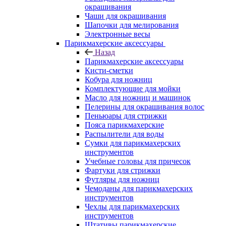
окрашивания
Чаши для окрашивания
Шапочки для мелирования
Электронные весы
Парикмахерские аксессуары
Назад
Парикмахерские аксессуары
Кисти-сметки
Кобура для ножниц
Комплектующие для мойки
Масло для ножниц и машинок
Пелерины для окрашивания волос
Пеньюары для стрижки
Пояса парикмахерские
Распылители для воды
Сумки для парикмахерских
инструментов
Учебные головы для причесок
Фартуки для стрижки
Футляры для ножниц
Чемоданы для парикмахерских
инструментов
Чехлы для парикмахерских
инструментов
Штативы парикмахерские