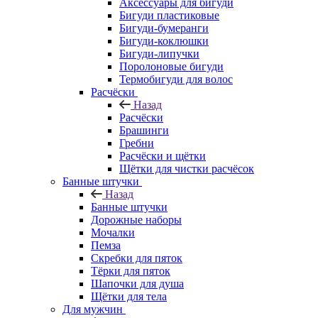
Аксессуары для бигуди
Бигуди пластиковые
Бигуди-бумеранги
Бигуди-коклюшки
Бигуди-липучки
Поролоновые бигуди
Термобигуди для волос
Расчёски
Назад
Расчёски
Брашинги
Гребни
Расчёски и щётки
Щётки для чистки расчёсок
Банные штучки
Назад
Банные штучки
Дорожные наборы
Мочалки
Пемза
Скребки для пяток
Тёрки для пяток
Шапочки для душа
Щётки для тела
Для мужчин