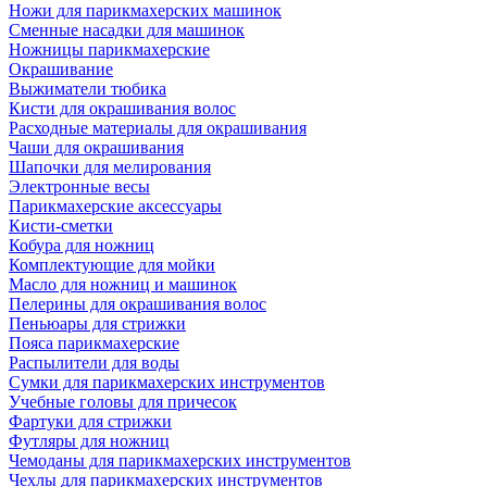
Ножи для парикмахерских машинок
Сменные насадки для машинок
Ножницы парикмахерские
Окрашивание
Выжиматели тюбика
Кисти для окрашивания волос
Расходные материалы для окрашивания
Чаши для окрашивания
Шапочки для мелирования
Электронные весы
Парикмахерские аксессуары
Кисти-сметки
Кобура для ножниц
Комплектующие для мойки
Масло для ножниц и машинок
Пелерины для окрашивания волос
Пеньюары для стрижки
Пояса парикмахерские
Распылители для воды
Сумки для парикмахерских инструментов
Учебные головы для причесок
Фартуки для стрижки
Футляры для ножниц
Чемоданы для парикмахерских инструментов
Чехлы для парикмахерских инструментов