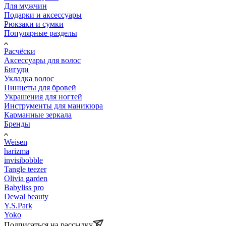
Для мужчин
Подарки и аксессуары
Рюкзаки и сумки
Популярные разделы
Расчёски
Аксессуары для волос
Бигуди
Укладка волос
Пинцеты для бровей
Украшения для ногтей
Инструменты для маникюра
Карманные зеркала
Бренды
Weisen
harizma
invisibobble
Tangle teezer
Olivia garden
Babyliss pro
Dewal beauty
Y.S.Park
Yoko
Подписаться на рассылку