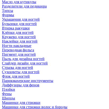
Масло для кутикулы
Разделители для педикюра
Типсы
Формы
Украшения для ногтей
Бульонки для ногтей
Втирка ракушки
Клёпки для ногтей
Кружево для ногтей
Наклейки для ногтей
Ногти накладные
Переводная фольга
Пигмент для ногтей
Пыль для дизайна ногтей
Слайдер дизайн для ногтей
Стразы для ногтей
Сухоцветы для ногтей
Флок для ногтей
Парикмахерские инструменты
Диффузоры для фенов
Плойки
Фены
Щипцы
Машинки для стрижки
Машинки для стрижки волос и бороды