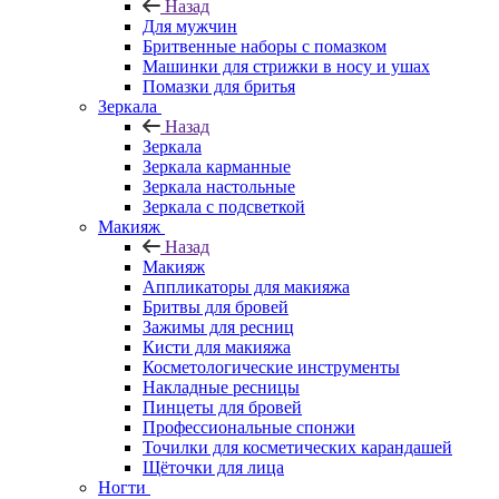
Назад
Для мужчин
Бритвенные наборы с помазком
Машинки для стрижки в носу и ушах
Помазки для бритья
Зеркала
Назад
Зеркала
Зеркала карманные
Зеркала настольные
Зеркала с подсветкой
Макияж
Назад
Макияж
Аппликаторы для макияжа
Бритвы для бровей
Зажимы для ресниц
Кисти для макияжа
Косметологические инструменты
Накладные ресницы
Пинцеты для бровей
Профессиональные спонжи
Точилки для косметических карандашей
Щёточки для лица
Ногти