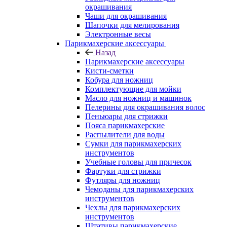
окрашивания
Чаши для окрашивания
Шапочки для мелирования
Электронные весы
Парикмахерские аксессуары
Назад
Парикмахерские аксессуары
Кисти-сметки
Кобура для ножниц
Комплектующие для мойки
Масло для ножниц и машинок
Пелерины для окрашивания волос
Пеньюары для стрижки
Пояса парикмахерские
Распылители для воды
Сумки для парикмахерских
инструментов
Учебные головы для причесок
Фартуки для стрижки
Футляры для ножниц
Чемоданы для парикмахерских
инструментов
Чехлы для парикмахерских
инструментов
Штативы парикмахерские