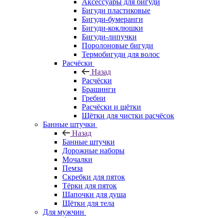
Аксессуары для бигуди
Бигуди пластиковые
Бигуди-бумеранги
Бигуди-коклюшки
Бигуди-липучки
Поролоновые бигуди
Термобигуди для волос
Расчёски
Назад
Расчёски
Брашинги
Гребни
Расчёски и щётки
Щётки для чистки расчёсок
Банные штучки
Назад
Банные штучки
Дорожные наборы
Мочалки
Пемза
Скребки для пяток
Тёрки для пяток
Шапочки для душа
Щётки для тела
Для мужчин