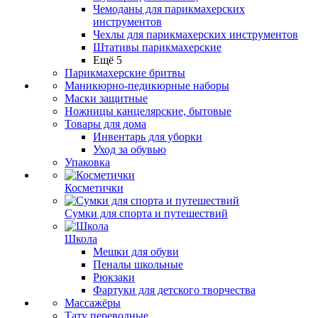
Чемоданы для парикмахерских
инструментов
Чехлы для парикмахерских инструментов
Штативы парикмахерские
Ещё 5
Парикмахерские бритвы
Маникюрно-педикюрные наборы
Маски защитные
Ножницы канцелярские, бытовые
Товары для дома
Инвентарь для уборки
Уход за обувью
Упаковка
Косметички
Сумки для спорта и путешествий
Школа
Мешки для обуви
Пеналы школьные
Рюкзаки
Фартуки для детского творчества
Массажёры
Тату переводные