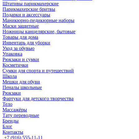
Штативы парикмахерские
Парикмахерские бритвы
Подарки и аксессуары
Маникюрно-педикюрные наборы
Маски защитные
Ножницы канцелярские, бытовые
Товары для дома
Инвентарь для уборки
Уход за обувью
Упаковка
Рюкзаки и сумки
Косметички
Сумки для спорта и путешествий
Школа
Мешки для обуви
Пеналы школьные
Рюкзаки
Фартуки для детского творчества
Тело
Массажёры
Тату переводные
Бренды
Блог
Контакты
+7 (916) 555-11-11