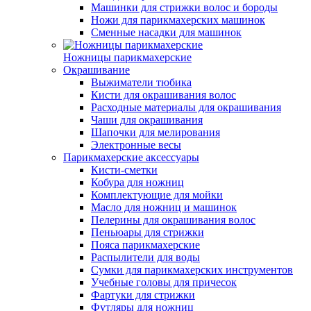
Машинки для стрижки волос и бороды
Ножи для парикмахерских машинок
Сменные насадки для машинок
Ножницы парикмахерские
Окрашивание
Выжиматели тюбика
Кисти для окрашивания волос
Расходные материалы для окрашивания
Чаши для окрашивания
Шапочки для мелирования
Электронные весы
Парикмахерские аксессуары
Кисти-сметки
Кобура для ножниц
Комплектующие для мойки
Масло для ножниц и машинок
Пелерины для окрашивания волос
Пеньюары для стрижки
Пояса парикмахерские
Распылители для воды
Сумки для парикмахерских инструментов
Учебные головы для причесок
Фартуки для стрижки
Футляры для ножниц