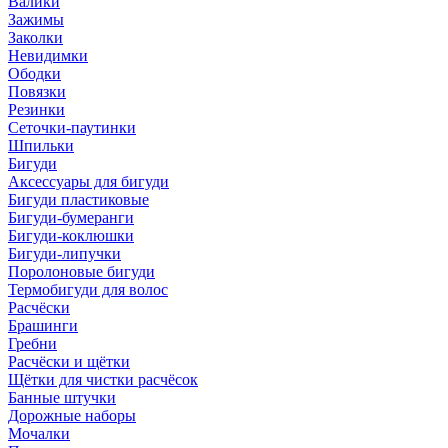
Валики
Зажимы
Заколки
Невидимки
Ободки
Повязки
Резинки
Сеточки-паутинки
Шпильки
Бигуди
Аксессуары для бигуди
Бигуди пластиковые
Бигуди-бумеранги
Бигуди-коклюшки
Бигуди-липучки
Поролоновые бигуди
Термобигуди для волос
Расчёски
Брашинги
Гребни
Расчёски и щётки
Щётки для чистки расчёсок
Банные штучки
Дорожные наборы
Мочалки