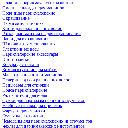
Ножи для парикмахерских машинок
Сменные насадки для машинок
Ножницы парикмахерские
Окрашивание
Выжиматели тюбика
Кисти для окрашивания волос
Расходные материалы для окрашивания
Чаши для окрашивания
Шапочки для мелирования
Электронные весы
Парикмахерские аксессуары
Кисти-сметки
Кобура для ножниц
Комплектующие для мойки
Масло для ножниц и машинок
Пелерины для окрашивания волос
Пеньюары для стрижки
Пояса парикмахерские
Распылители для воды
Сумки для парикмахерских инструментов
Учебные головы для причесок
Фартуки для стрижки
Футляры для ножниц
Чемоданы для парикмахерских инструментов
Чехлы для парикмахерских инструментов