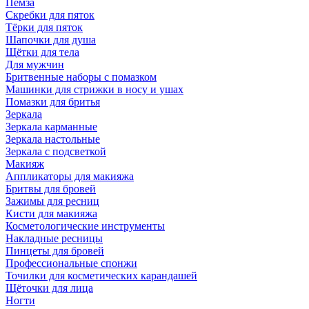
Пемза
Скребки для пяток
Тёрки для пяток
Шапочки для душа
Щётки для тела
Для мужчин
Бритвенные наборы с помазком
Машинки для стрижки в носу и ушах
Помазки для бритья
Зеркала
Зеркала карманные
Зеркала настольные
Зеркала с подсветкой
Макияж
Аппликаторы для макияжа
Бритвы для бровей
Зажимы для ресниц
Кисти для макияжа
Косметологические инструменты
Накладные ресницы
Пинцеты для бровей
Профессиональные спонжи
Точилки для косметических карандашей
Щёточки для лица
Ногти