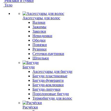
Рюкзаки и сумки
Тело
Аксессуары для волос
Валики
Зажимы
Заколки
Невидимки
Ободки
Повязки
Резинки
Сеточки-паутинки
Шпильки
Бигуди
Аксессуары для бигуди
Бигуди пластиковые
Бигуди-бумеранги
Бигуди-коклюшки
Бигуди-липучки
Поролоновые бигуди
Термобигуди для волос
Расчёски