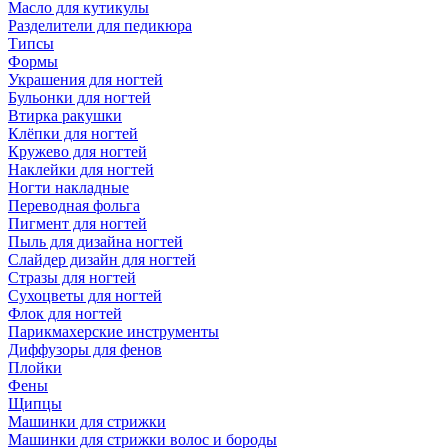
Масло для кутикулы
Разделители для педикюра
Типсы
Формы
Украшения для ногтей
Бульонки для ногтей
Втирка ракушки
Клёпки для ногтей
Кружево для ногтей
Наклейки для ногтей
Ногти накладные
Переводная фольга
Пигмент для ногтей
Пыль для дизайна ногтей
Слайдер дизайн для ногтей
Стразы для ногтей
Сухоцветы для ногтей
Флок для ногтей
Парикмахерские инструменты
Диффузоры для фенов
Плойки
Фены
Щипцы
Машинки для стрижки
Машинки для стрижки волос и бороды