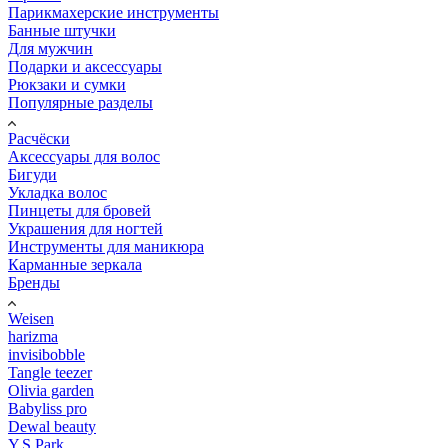
Парикмахерские инструменты
Банные штучки
Для мужчин
Подарки и аксессуары
Рюкзаки и сумки
Популярные разделы
Расчёски
Аксессуары для волос
Бигуди
Укладка волос
Пинцеты для бровей
Украшения для ногтей
Инструменты для маникюра
Карманные зеркала
Бренды
Weisen
harizma
invisibobble
Tangle teezer
Olivia garden
Babyliss pro
Dewal beauty
Y.S.Park