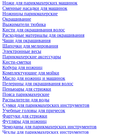
Ножи для парикмахерских машинок
Сменные насадки для машинок
Ножницы парикмахерские
Окрашивание
Выжиматели тюбика
Кисти для окрашивания волос
Расходные материалы для окрашивания
Чаши для окрашивания
Шапочки для мелирования
Электронные весы
Парикмахерские аксессуары
Кисти-сметки
Кобура для ножниц
Комплектующие для мойки
Масло для ножниц и машинок
Пелерины для окрашивания волос
Пеньюары для стрижки
Пояса парикмахерские
Распылители для воды
Сумки для парикмахерских инструментов
Учебные головы для причесок
Фартуки для стрижки
Футляры для ножниц
Чемоданы для парикмахерских инструментов
Чехлы для парикмахерских инструментов