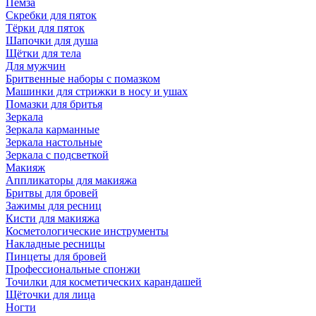
Пемза
Скребки для пяток
Тёрки для пяток
Шапочки для душа
Щётки для тела
Для мужчин
Бритвенные наборы с помазком
Машинки для стрижки в носу и ушах
Помазки для бритья
Зеркала
Зеркала карманные
Зеркала настольные
Зеркала с подсветкой
Макияж
Аппликаторы для макияжа
Бритвы для бровей
Зажимы для ресниц
Кисти для макияжа
Косметологические инструменты
Накладные ресницы
Пинцеты для бровей
Профессиональные спонжи
Точилки для косметических карандашей
Щёточки для лица
Ногти