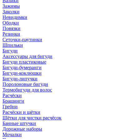
Валики
Зажимы
Заколки
Невидимки
Ободки
Повязки
Резинки
Сеточки-паутинки
Шпильки
Бигуди
Аксессуары для бигуди
Бигуди пластиковые
Бигуди-бумеранги
Бигуди-коклюшки
Бигуди-липучки
Поролоновые бигуди
Термобигуди для волос
Расчёски
Брашинги
Гребни
Расчёски и щётки
Щётки для чистки расчёсок
Банные штучки
Дорожные наборы
Мочалки