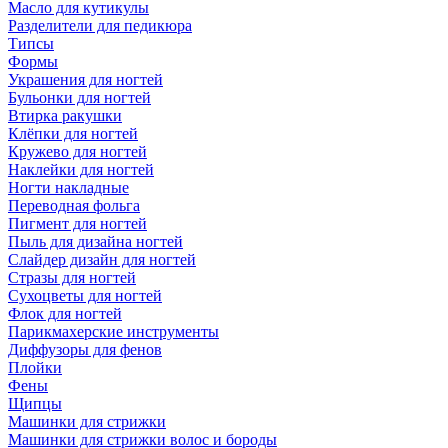
Масло для кутикулы
Разделители для педикюра
Типсы
Формы
Украшения для ногтей
Бульонки для ногтей
Втирка ракушки
Клёпки для ногтей
Кружево для ногтей
Наклейки для ногтей
Ногти накладные
Переводная фольга
Пигмент для ногтей
Пыль для дизайна ногтей
Слайдер дизайн для ногтей
Стразы для ногтей
Сухоцветы для ногтей
Флок для ногтей
Парикмахерские инструменты
Диффузоры для фенов
Плойки
Фены
Щипцы
Машинки для стрижки
Машинки для стрижки волос и бороды