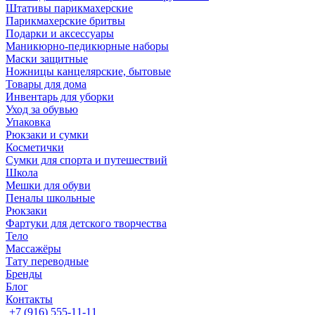
Штативы парикмахерские
Парикмахерские бритвы
Подарки и аксессуары
Маникюрно-педикюрные наборы
Маски защитные
Ножницы канцелярские, бытовые
Товары для дома
Инвентарь для уборки
Уход за обувью
Упаковка
Рюкзаки и сумки
Косметички
Сумки для спорта и путешествий
Школа
Мешки для обуви
Пеналы школьные
Рюкзаки
Фартуки для детского творчества
Тело
Массажёры
Тату переводные
Бренды
Блог
Контакты
+7 (916) 555-11-11