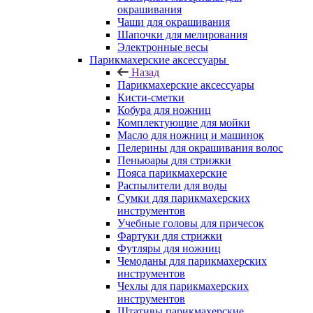
окрашивания
Чаши для окрашивания
Шапочки для мелирования
Электронные весы
Парикмахерские аксессуары
Назад
Парикмахерские аксессуары
Кисти-сметки
Кобура для ножниц
Комплектующие для мойки
Масло для ножниц и машинок
Пелерины для окрашивания волос
Пеньюары для стрижки
Пояса парикмахерские
Распылители для воды
Сумки для парикмахерских
инструментов
Учебные головы для причесок
Фартуки для стрижки
Футляры для ножниц
Чемоданы для парикмахерских
инструментов
Чехлы для парикмахерских
инструментов
Штативы парикмахерские