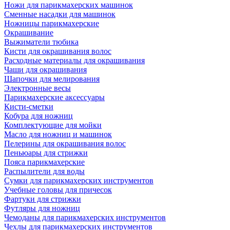
Ножи для парикмахерских машинок
Сменные насадки для машинок
Ножницы парикмахерские
Окрашивание
Выжиматели тюбика
Кисти для окрашивания волос
Расходные материалы для окрашивания
Чаши для окрашивания
Шапочки для мелирования
Электронные весы
Парикмахерские аксессуары
Кисти-сметки
Кобура для ножниц
Комплектующие для мойки
Масло для ножниц и машинок
Пелерины для окрашивания волос
Пеньюары для стрижки
Пояса парикмахерские
Распылители для воды
Сумки для парикмахерских инструментов
Учебные головы для причесок
Фартуки для стрижки
Футляры для ножниц
Чемоданы для парикмахерских инструментов
Чехлы для парикмахерских инструментов