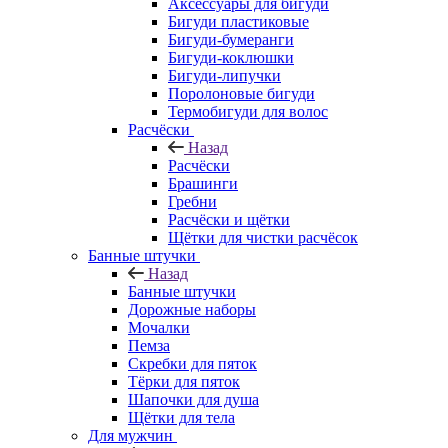
Аксессуары для бигуди
Бигуди пластиковые
Бигуди-бумеранги
Бигуди-коклюшки
Бигуди-липучки
Поролоновые бигуди
Термобигуди для волос
Расчёски
Назад
Расчёски
Брашинги
Гребни
Расчёски и щётки
Щётки для чистки расчёсок
Банные штучки
Назад
Банные штучки
Дорожные наборы
Мочалки
Пемза
Скребки для пяток
Тёрки для пяток
Шапочки для душа
Щётки для тела
Для мужчин