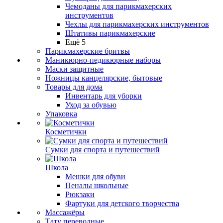
Чемоданы для парикмахерских
инструментов
Чехлы для парикмахерских инструментов
Штативы парикмахерские
Ещё 5
Парикмахерские бритвы
Маникюрно-педикюрные наборы
Маски защитные
Ножницы канцелярские, бытовые
Товары для дома
Инвентарь для уборки
Уход за обувью
Упаковка
Косметички
Сумки для спорта и путешествий
Школа
Мешки для обуви
Пеналы школьные
Рюкзаки
Фартуки для детского творчества
Массажёры
Тату переводные