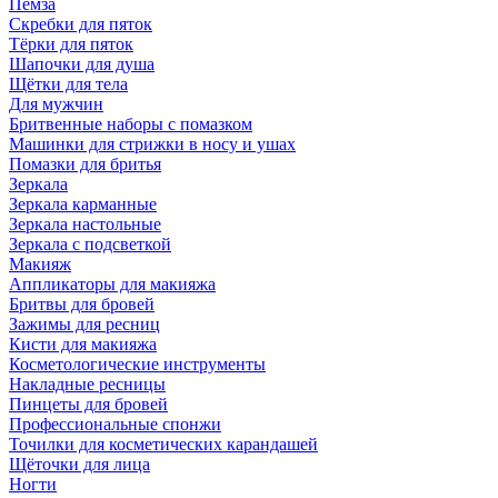
Пемза
Скребки для пяток
Тёрки для пяток
Шапочки для душа
Щётки для тела
Для мужчин
Бритвенные наборы с помазком
Машинки для стрижки в носу и ушах
Помазки для бритья
Зеркала
Зеркала карманные
Зеркала настольные
Зеркала с подсветкой
Макияж
Аппликаторы для макияжа
Бритвы для бровей
Зажимы для ресниц
Кисти для макияжа
Косметологические инструменты
Накладные ресницы
Пинцеты для бровей
Профессиональные спонжи
Точилки для косметических карандашей
Щёточки для лица
Ногти