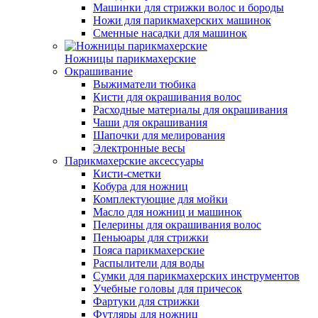
Машинки для стрижки волос и бороды
Ножи для парикмахерских машинок
Сменные насадки для машинок
Ножницы парикмахерские
Окрашивание
Выжиматели тюбика
Кисти для окрашивания волос
Расходные материалы для окрашивания
Чаши для окрашивания
Шапочки для мелирования
Электронные весы
Парикмахерские аксессуары
Кисти-сметки
Кобура для ножниц
Комплектующие для мойки
Масло для ножниц и машинок
Пелерины для окрашивания волос
Пеньюары для стрижки
Пояса парикмахерские
Распылители для воды
Сумки для парикмахерских инструментов
Учебные головы для причесок
Фартуки для стрижки
Футляры для ножниц