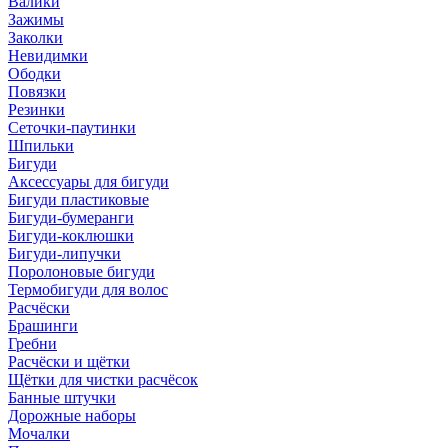
Валики
Зажимы
Заколки
Невидимки
Ободки
Повязки
Резинки
Сеточки-паутинки
Шпильки
Бигуди
Аксессуары для бигуди
Бигуди пластиковые
Бигуди-бумеранги
Бигуди-коклюшки
Бигуди-липучки
Поролоновые бигуди
Термобигуди для волос
Расчёски
Брашинги
Гребни
Расчёски и щётки
Щётки для чистки расчёсок
Банные штучки
Дорожные наборы
Мочалки