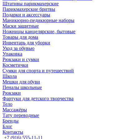
Штативы парикмахерские
Парикмахерские бритвы
Подарки и аксессуары
Маникюрно-педикюрные наборы
Маски защитные
Ножницы канцелярские, бытовые
Товары для дома
Инвентарь для уборки
Уход за обувью
Упаковка
Рюкзаки и сумки
Косметички
Сумки для спорта и путешествий
Школа
Мешки для обуви
Пеналы школьные
Рюкзаки
Фартуки для детского творчества
Тело
Массажёры
Тату переводные
Бренды
Блог
Контакты
+7 (916) 555-11-11