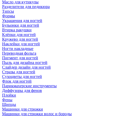
Масло для кутикулы
Разделители для педикюра
Типсы
Формы
Украшения для ногтей
Бульонки для ногтей
Втирка ракушки
Клёпки для ногтей
Кружево для ногтей
Наклейки для ногтей
Ногти накладные
Переводная фольга
Пигмент для ногтей
Пыль для дизайна ногтей
Слайдер дизайн для ногтей
Стразы для ногтей
Сухоцветы для ногтей
Флок для ногтей
Парикмахерские инструменты
Диффузоры для фенов
Плойки
Фены
Щипцы
Машинки для стрижки
Машинки для стрижки волос и бороды