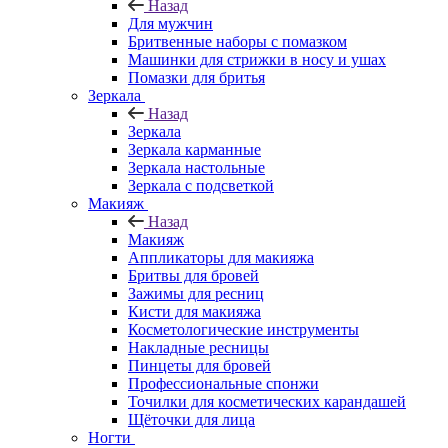
Назад
Для мужчин
Бритвенные наборы с помазком
Машинки для стрижки в носу и ушах
Помазки для бритья
Зеркала
Назад
Зеркала
Зеркала карманные
Зеркала настольные
Зеркала с подсветкой
Макияж
Назад
Макияж
Аппликаторы для макияжа
Бритвы для бровей
Зажимы для ресниц
Кисти для макияжа
Косметологические инструменты
Накладные ресницы
Пинцеты для бровей
Профессиональные спонжи
Точилки для косметических карандашей
Щёточки для лица
Ногти