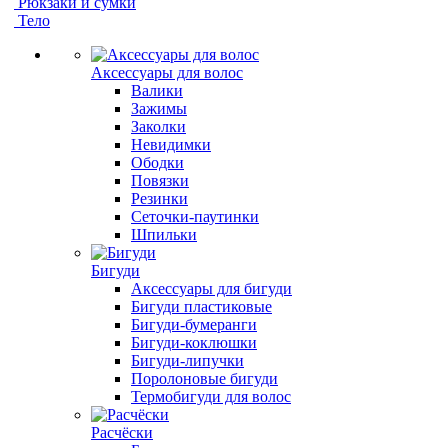
Рюкзаки и сумки
Тело
Аксессуары для волос
Валики
Зажимы
Заколки
Невидимки
Ободки
Повязки
Резинки
Сеточки-паутинки
Шпильки
Бигуди
Аксессуары для бигуди
Бигуди пластиковые
Бигуди-бумеранги
Бигуди-коклюшки
Бигуди-липучки
Поролоновые бигуди
Термобигуди для волос
Расчёски