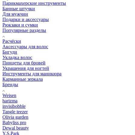
Парикмахерские инструменты
Банные штучки
Для мужчин
Подарки и аксессуары
Рюкзаки и сумки
Популярные разделы
Расчёски
Аксессуары для волос
Бигуди
Укладка волос
Пинцеты для бровей
Украшения для ногтей
Инструменты для маникюра
Карманные зеркала
Бренды
Weisen
harizma
invisibobble
Tangle teezer
Olivia garden
Babyliss pro
Dewal beauty
Y.S.Park