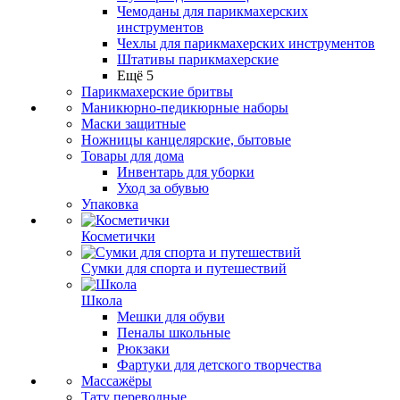
Чемоданы для парикмахерских
инструментов
Чехлы для парикмахерских инструментов
Штативы парикмахерские
Ещё 5
Парикмахерские бритвы
Маникюрно-педикюрные наборы
Маски защитные
Ножницы канцелярские, бытовые
Товары для дома
Инвентарь для уборки
Уход за обувью
Упаковка
Косметички
Сумки для спорта и путешествий
Школа
Мешки для обуви
Пеналы школьные
Рюкзаки
Фартуки для детского творчества
Массажёры
Тату переводные