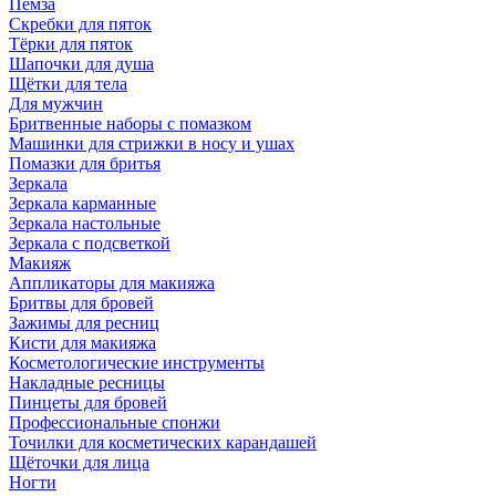
Пемза
Скребки для пяток
Тёрки для пяток
Шапочки для душа
Щётки для тела
Для мужчин
Бритвенные наборы с помазком
Машинки для стрижки в носу и ушах
Помазки для бритья
Зеркала
Зеркала карманные
Зеркала настольные
Зеркала с подсветкой
Макияж
Аппликаторы для макияжа
Бритвы для бровей
Зажимы для ресниц
Кисти для макияжа
Косметологические инструменты
Накладные ресницы
Пинцеты для бровей
Профессиональные спонжи
Точилки для косметических карандашей
Щёточки для лица
Ногти