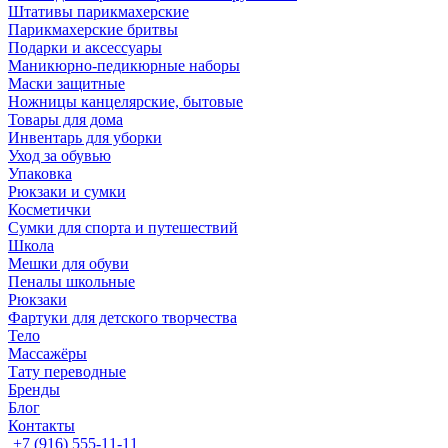
Штативы парикмахерские
Парикмахерские бритвы
Подарки и аксессуары
Маникюрно-педикюрные наборы
Маски защитные
Ножницы канцелярские, бытовые
Товары для дома
Инвентарь для уборки
Уход за обувью
Упаковка
Рюкзаки и сумки
Косметички
Сумки для спорта и путешествий
Школа
Мешки для обуви
Пеналы школьные
Рюкзаки
Фартуки для детского творчества
Тело
Массажёры
Тату переводные
Бренды
Блог
Контакты
+7 (916) 555-11-11