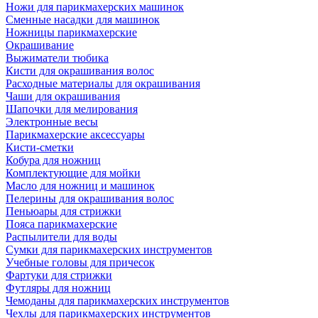
Ножи для парикмахерских машинок
Сменные насадки для машинок
Ножницы парикмахерские
Окрашивание
Выжиматели тюбика
Кисти для окрашивания волос
Расходные материалы для окрашивания
Чаши для окрашивания
Шапочки для мелирования
Электронные весы
Парикмахерские аксессуары
Кисти-сметки
Кобура для ножниц
Комплектующие для мойки
Масло для ножниц и машинок
Пелерины для окрашивания волос
Пеньюары для стрижки
Пояса парикмахерские
Распылители для воды
Сумки для парикмахерских инструментов
Учебные головы для причесок
Фартуки для стрижки
Футляры для ножниц
Чемоданы для парикмахерских инструментов
Чехлы для парикмахерских инструментов