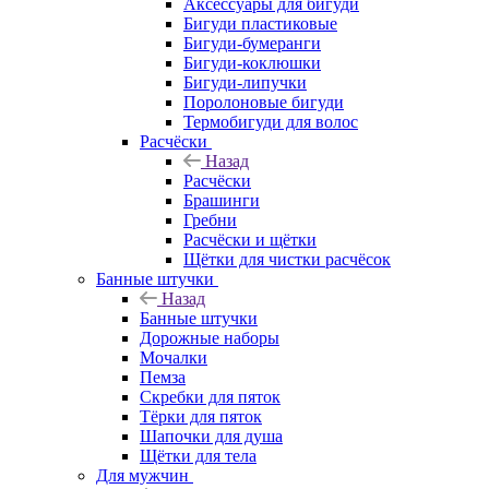
Аксессуары для бигуди
Бигуди пластиковые
Бигуди-бумеранги
Бигуди-коклюшки
Бигуди-липучки
Поролоновые бигуди
Термобигуди для волос
Расчёски
Назад
Расчёски
Брашинги
Гребни
Расчёски и щётки
Щётки для чистки расчёсок
Банные штучки
Назад
Банные штучки
Дорожные наборы
Мочалки
Пемза
Скребки для пяток
Тёрки для пяток
Шапочки для душа
Щётки для тела
Для мужчин