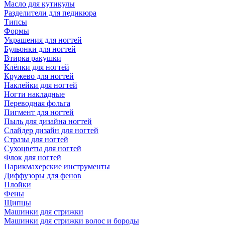
Масло для кутикулы
Разделители для педикюра
Типсы
Формы
Украшения для ногтей
Бульонки для ногтей
Втирка ракушки
Клёпки для ногтей
Кружево для ногтей
Наклейки для ногтей
Ногти накладные
Переводная фольга
Пигмент для ногтей
Пыль для дизайна ногтей
Слайдер дизайн для ногтей
Стразы для ногтей
Сухоцветы для ногтей
Флок для ногтей
Парикмахерские инструменты
Диффузоры для фенов
Плойки
Фены
Щипцы
Машинки для стрижки
Машинки для стрижки волос и бороды