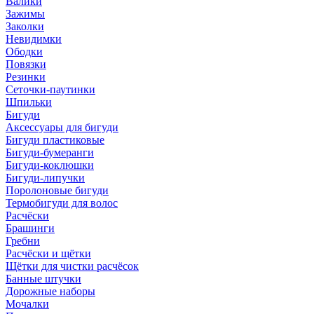
Валики
Зажимы
Заколки
Невидимки
Ободки
Повязки
Резинки
Сеточки-паутинки
Шпильки
Бигуди
Аксессуары для бигуди
Бигуди пластиковые
Бигуди-бумеранги
Бигуди-коклюшки
Бигуди-липучки
Поролоновые бигуди
Термобигуди для волос
Расчёски
Брашинги
Гребни
Расчёски и щётки
Щётки для чистки расчёсок
Банные штучки
Дорожные наборы
Мочалки