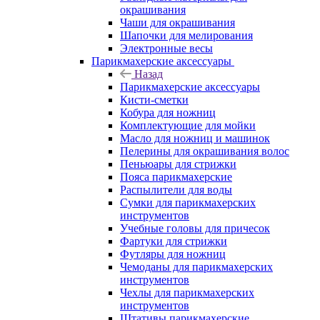
окрашивания
Чаши для окрашивания
Шапочки для мелирования
Электронные весы
Парикмахерские аксессуары
Назад
Парикмахерские аксессуары
Кисти-сметки
Кобура для ножниц
Комплектующие для мойки
Масло для ножниц и машинок
Пелерины для окрашивания волос
Пеньюары для стрижки
Пояса парикмахерские
Распылители для воды
Сумки для парикмахерских
инструментов
Учебные головы для причесок
Фартуки для стрижки
Футляры для ножниц
Чемоданы для парикмахерских
инструментов
Чехлы для парикмахерских
инструментов
Штативы парикмахерские