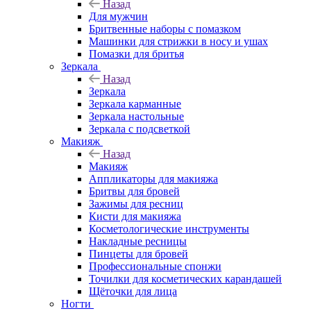
Назад
Для мужчин
Бритвенные наборы с помазком
Машинки для стрижки в носу и ушах
Помазки для бритья
Зеркала
Назад
Зеркала
Зеркала карманные
Зеркала настольные
Зеркала с подсветкой
Макияж
Назад
Макияж
Аппликаторы для макияжа
Бритвы для бровей
Зажимы для ресниц
Кисти для макияжа
Косметологические инструменты
Накладные ресницы
Пинцеты для бровей
Профессиональные спонжи
Точилки для косметических карандашей
Щёточки для лица
Ногти