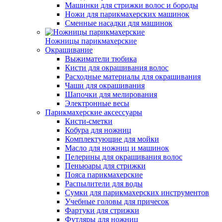
Машинки для стрижки волос и бороды
Ножи для парикмахерских машинок
Сменные насадки для машинок
Ножницы парикмахерские
Окрашивание
Выжиматели тюбика
Кисти для окрашивания волос
Расходные материалы для окрашивания
Чаши для окрашивания
Шапочки для мелирования
Электронные весы
Парикмахерские аксессуары
Кисти-сметки
Кобура для ножниц
Комплектующие для мойки
Масло для ножниц и машинок
Пелерины для окрашивания волос
Пеньюары для стрижки
Пояса парикмахерские
Распылители для воды
Сумки для парикмахерских инструментов
Учебные головы для причесок
Фартуки для стрижки
Футляры для ножниц