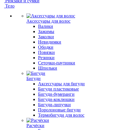
Рюкзаки и сумки
Тело
Аксессуары для волос
Валики
Зажимы
Заколки
Невидимки
Ободки
Повязки
Резинки
Сеточки-паутинки
Шпильки
Бигуди
Аксессуары для бигуди
Бигуди пластиковые
Бигуди-бумеранги
Бигуди-коклюшки
Бигуди-липучки
Поролоновые бигуди
Термобигуди для волос
Расчёски