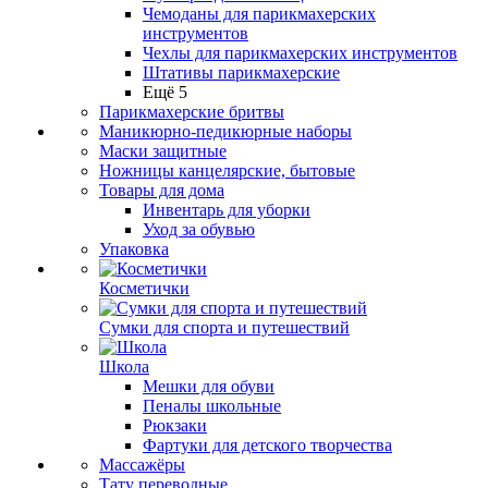
Чемоданы для парикмахерских
инструментов
Чехлы для парикмахерских инструментов
Штативы парикмахерские
Ещё 5
Парикмахерские бритвы
Маникюрно-педикюрные наборы
Маски защитные
Ножницы канцелярские, бытовые
Товары для дома
Инвентарь для уборки
Уход за обувью
Упаковка
Косметички
Сумки для спорта и путешествий
Школа
Мешки для обуви
Пеналы школьные
Рюкзаки
Фартуки для детского творчества
Массажёры
Тату переводные