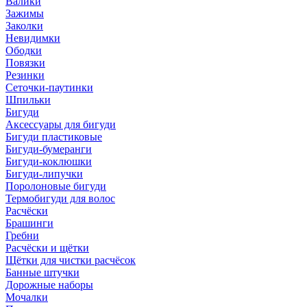
Валики
Зажимы
Заколки
Невидимки
Ободки
Повязки
Резинки
Сеточки-паутинки
Шпильки
Бигуди
Аксессуары для бигуди
Бигуди пластиковые
Бигуди-бумеранги
Бигуди-коклюшки
Бигуди-липучки
Поролоновые бигуди
Термобигуди для волос
Расчёски
Брашинги
Гребни
Расчёски и щётки
Щётки для чистки расчёсок
Банные штучки
Дорожные наборы
Мочалки