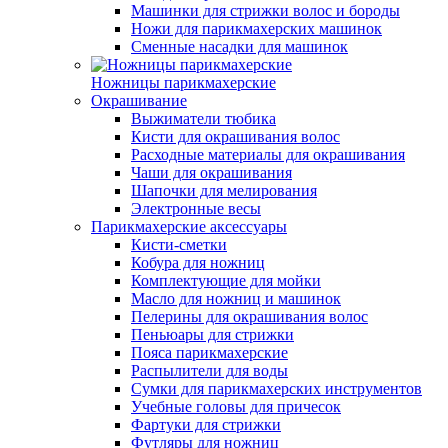
Машинки для стрижки волос и бороды
Ножи для парикмахерских машинок
Сменные насадки для машинок
Ножницы парикмахерские
Окрашивание
Выжиматели тюбика
Кисти для окрашивания волос
Расходные материалы для окрашивания
Чаши для окрашивания
Шапочки для мелирования
Электронные весы
Парикмахерские аксессуары
Кисти-сметки
Кобура для ножниц
Комплектующие для мойки
Масло для ножниц и машинок
Пелерины для окрашивания волос
Пеньюары для стрижки
Пояса парикмахерские
Распылители для воды
Сумки для парикмахерских инструментов
Учебные головы для причесок
Фартуки для стрижки
Футляры для ножниц