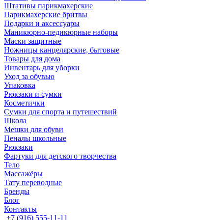
Штативы парикмахерские
Парикмахерские бритвы
Подарки и аксессуары
Маникюрно-педикюрные наборы
Маски защитные
Ножницы канцелярские, бытовые
Товары для дома
Инвентарь для уборки
Уход за обувью
Упаковка
Рюкзаки и сумки
Косметички
Сумки для спорта и путешествий
Школа
Мешки для обуви
Пеналы школьные
Рюкзаки
Фартуки для детского творчества
Тело
Массажёры
Тату переводные
Бренды
Блог
Контакты
+7 (916) 555-11-11