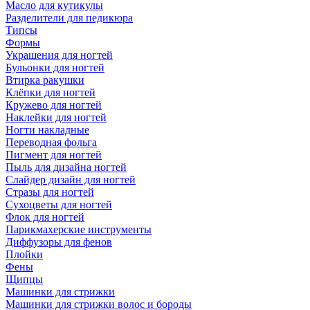
Масло для кутикулы
Разделители для педикюра
Типсы
Формы
Украшения для ногтей
Бульонки для ногтей
Втирка ракушки
Клёпки для ногтей
Кружево для ногтей
Наклейки для ногтей
Ногти накладные
Переводная фольга
Пигмент для ногтей
Пыль для дизайна ногтей
Слайдер дизайн для ногтей
Стразы для ногтей
Сухоцветы для ногтей
Флок для ногтей
Парикмахерские инструменты
Диффузоры для фенов
Плойки
Фены
Щипцы
Машинки для стрижки
Машинки для стрижки волос и бороды