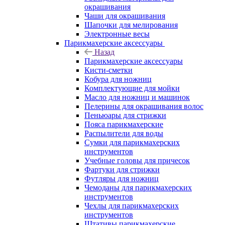
окрашивания
Чаши для окрашивания
Шапочки для мелирования
Электронные весы
Парикмахерские аксессуары
Назад
Парикмахерские аксессуары
Кисти-сметки
Кобура для ножниц
Комплектующие для мойки
Масло для ножниц и машинок
Пелерины для окрашивания волос
Пеньюары для стрижки
Пояса парикмахерские
Распылители для воды
Сумки для парикмахерских
инструментов
Учебные головы для причесок
Фартуки для стрижки
Футляры для ножниц
Чемоданы для парикмахерских
инструментов
Чехлы для парикмахерских
инструментов
Штативы парикмахерские