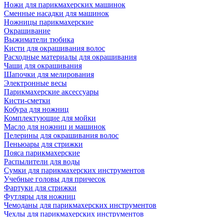
Ножи для парикмахерских машинок
Сменные насадки для машинок
Ножницы парикмахерские
Окрашивание
Выжиматели тюбика
Кисти для окрашивания волос
Расходные материалы для окрашивания
Чаши для окрашивания
Шапочки для мелирования
Электронные весы
Парикмахерские аксессуары
Кисти-сметки
Кобура для ножниц
Комплектующие для мойки
Масло для ножниц и машинок
Пелерины для окрашивания волос
Пеньюары для стрижки
Пояса парикмахерские
Распылители для воды
Сумки для парикмахерских инструментов
Учебные головы для причесок
Фартуки для стрижки
Футляры для ножниц
Чемоданы для парикмахерских инструментов
Чехлы для парикмахерских инструментов