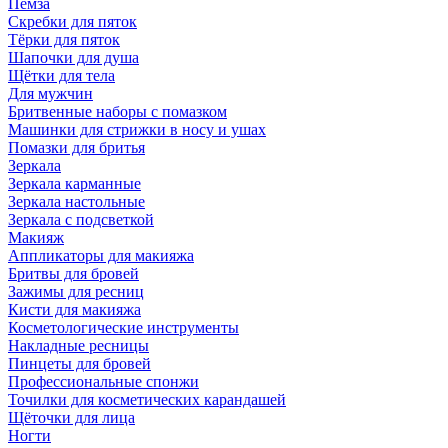
Пемза
Скребки для пяток
Тёрки для пяток
Шапочки для душа
Щётки для тела
Для мужчин
Бритвенные наборы с помазком
Машинки для стрижки в носу и ушах
Помазки для бритья
Зеркала
Зеркала карманные
Зеркала настольные
Зеркала с подсветкой
Макияж
Аппликаторы для макияжа
Бритвы для бровей
Зажимы для ресниц
Кисти для макияжа
Косметологические инструменты
Накладные ресницы
Пинцеты для бровей
Профессиональные спонжи
Точилки для косметических карандашей
Щёточки для лица
Ногти