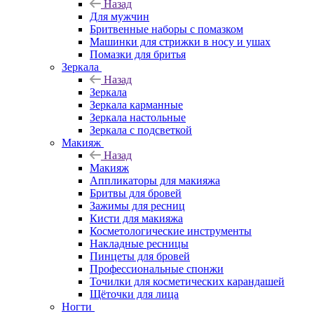
Назад
Для мужчин
Бритвенные наборы с помазком
Машинки для стрижки в носу и ушах
Помазки для бритья
Зеркала
Назад
Зеркала
Зеркала карманные
Зеркала настольные
Зеркала с подсветкой
Макияж
Назад
Макияж
Аппликаторы для макияжа
Бритвы для бровей
Зажимы для ресниц
Кисти для макияжа
Косметологические инструменты
Накладные ресницы
Пинцеты для бровей
Профессиональные спонжи
Точилки для косметических карандашей
Щёточки для лица
Ногти