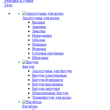
Рюкзаки и сумки
Тело
Аксессуары для волос
Валики
Зажимы
Заколки
Невидимки
Ободки
Повязки
Резинки
Сеточки-паутинки
Шпильки
Бигуди
Аксессуары для бигуди
Бигуди пластиковые
Бигуди-бумеранги
Бигуди-коклюшки
Бигуди-липучки
Поролоновые бигуди
Термобигуди для волос
Расчёски