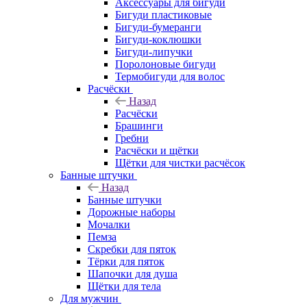
Аксессуары для бигуди
Бигуди пластиковые
Бигуди-бумеранги
Бигуди-коклюшки
Бигуди-липучки
Поролоновые бигуди
Термобигуди для волос
Расчёски
Назад
Расчёски
Брашинги
Гребни
Расчёски и щётки
Щётки для чистки расчёсок
Банные штучки
Назад
Банные штучки
Дорожные наборы
Мочалки
Пемза
Скребки для пяток
Тёрки для пяток
Шапочки для душа
Щётки для тела
Для мужчин