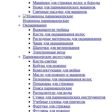
Машинки для стрижки волос и бороды
Ножи для парикмахерских машинок
Сменные насадки для машинок
Ножницы парикмахерские
Окрашивание
Выжиматели тюбика
Кисти для окрашивания волос
Расходные материалы для окрашивания
Чаши для окрашивания
Шапочки для мелирования
Электронные весы
Парикмахерские аксессуары
Кисти-сметки
Кобура для ножниц
Комплектующие для мойки
Масло для ножниц и машинок
Пелерины для окрашивания волос
Пеньюары для стрижки
Пояса парикмахерские
Распылители для воды
Сумки для парикмахерских инструментов
Учебные головы для причесок
Фартуки для стрижки
Футляры для ножниц