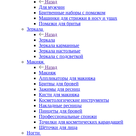
Назад
Для мужчин
Бритвенные наборы с помазком
Машинки для стрижки в носу и ушах
Помазки для бритья
Зеркала
Назад
Зеркала
Зеркала карманные
Зеркала настольные
Зеркала с подсветкой
Макияж
Назад
Макияж
Аппликаторы для макияжа
Бритвы для бровей
Зажимы для ресниц
Кисти для макияжа
Косметологические инструменты
Накладные ресницы
Пинцеты для бровей
Профессиональные спонжи
Точилки для косметических карандашей
Щёточки для лица
Ногти