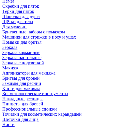
Пемза
Скребки для пяток
Тёрки для пяток
Шапочки для душа
Щётки для тела
Для мужчин
Бритвенные наборы с помазком
Машинки для стрижки в носу и ушах
Помазки для бритья
Зеркала
Зеркала карманные
Зеркала настольные
Зеркала с подсветкой
Макияж
Аппликаторы для макияжа
Бритвы для бровей
Зажимы для ресниц
Кисти для макияжа
Косметологические инструменты
Накладные ресницы
Пинцеты для бровей
Профессиональные спонжи
Точилки для косметических карандашей
Щёточки для лица
Ногти