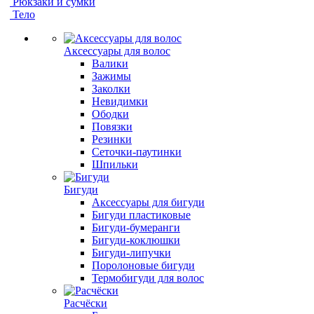
Рюкзаки и сумки
Тело
Аксессуары для волос
Валики
Зажимы
Заколки
Невидимки
Ободки
Повязки
Резинки
Сеточки-паутинки
Шпильки
Бигуди
Аксессуары для бигуди
Бигуди пластиковые
Бигуди-бумеранги
Бигуди-коклюшки
Бигуди-липучки
Поролоновые бигуди
Термобигуди для волос
Расчёски