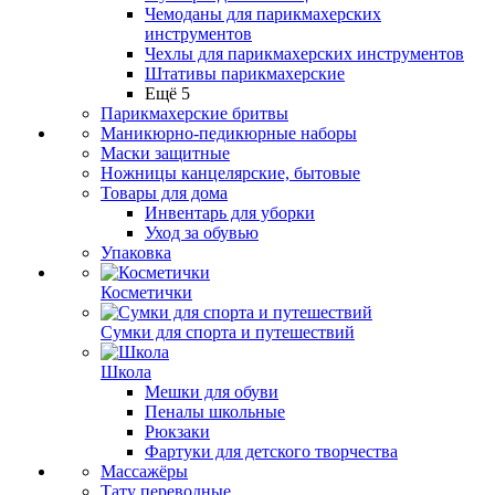
Чемоданы для парикмахерских
инструментов
Чехлы для парикмахерских инструментов
Штативы парикмахерские
Ещё 5
Парикмахерские бритвы
Маникюрно-педикюрные наборы
Маски защитные
Ножницы канцелярские, бытовые
Товары для дома
Инвентарь для уборки
Уход за обувью
Упаковка
Косметички
Сумки для спорта и путешествий
Школа
Мешки для обуви
Пеналы школьные
Рюкзаки
Фартуки для детского творчества
Массажёры
Тату переводные