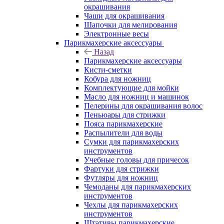
окрашивания
Чаши для окрашивания
Шапочки для мелирования
Электронные весы
Парикмахерские аксессуары
Назад
Парикмахерские аксессуары
Кисти-сметки
Кобура для ножниц
Комплектующие для мойки
Масло для ножниц и машинок
Пелерины для окрашивания волос
Пеньюары для стрижки
Пояса парикмахерские
Распылители для воды
Сумки для парикмахерских
инструментов
Учебные головы для причесок
Фартуки для стрижки
Футляры для ножниц
Чемоданы для парикмахерских
инструментов
Чехлы для парикмахерских
инструментов
Штативы парикмахерские