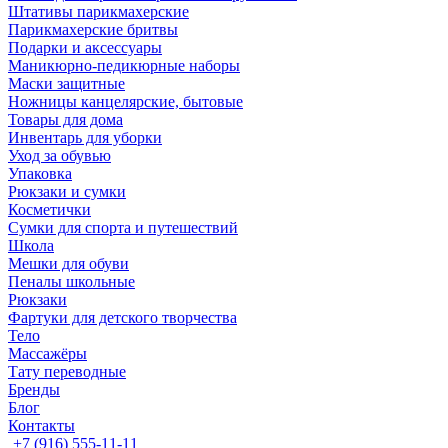
Штативы парикмахерские
Парикмахерские бритвы
Подарки и аксессуары
Маникюрно-педикюрные наборы
Маски защитные
Ножницы канцелярские, бытовые
Товары для дома
Инвентарь для уборки
Уход за обувью
Упаковка
Рюкзаки и сумки
Косметички
Сумки для спорта и путешествий
Школа
Мешки для обуви
Пеналы школьные
Рюкзаки
Фартуки для детского творчества
Тело
Массажёры
Тату переводные
Бренды
Блог
Контакты
+7 (916) 555-11-11