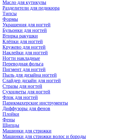
Масло для кутикулы
Разделители для педикюра
Типсы
Формы
Украшения для ногтей
Бульонки для ногтей
Втирка ракушки
Клёпки для ногтей
Кружево для ногтей
Наклейки для ногтей
Ногти накладные
Переводная фольга
Пигмент для ногтей
Пыль для дизайна ногтей
Слайдер дизайн для ногтей
Стразы для ногтей
Сухоцветы для ногтей
Флок для ногтей
Парикмахерские инструменты
Диффузоры для фенов
Плойки
Фены
Щипцы
Машинки для стрижки
Машинки для стрижки волос и бороды