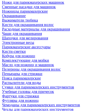
Ножи для парикмахерских машинок
Сменные насадки для машинок
Ножницы парикмахерские
Окрашивание
Выжиматели тюбика
Кисти для окрашивания волос
Расходные материалы для окрашивания
Чаши для окрашивания
Шапочки для мелирования
Электронные весы
Парикмахерские аксессуары
Кисти-сметки
Кобура для ножниц
Комплектующие для мойки
Масло для ножниц и машинок
Пелерины для окрашивания волос
Пеньюары для стрижки
Пояса парикмахерские
Распылители для воды
Сумки для парикмахерских инструментов
Учебные головы для причесок
Фартуки для стрижки
Футляры для ножниц
Чемоданы для парикмахерских инструментов
Чехлы для парикмахерских инструментов