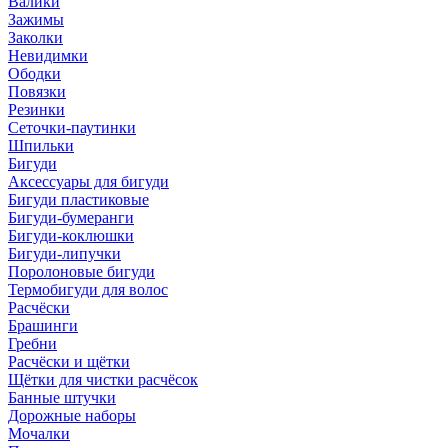
Валики
Зажимы
Заколки
Невидимки
Ободки
Повязки
Резинки
Сеточки-паутинки
Шпильки
Бигуди
Аксессуары для бигуди
Бигуди пластиковые
Бигуди-бумеранги
Бигуди-коклюшки
Бигуди-липучки
Поролоновые бигуди
Термобигуди для волос
Расчёски
Брашинги
Гребни
Расчёски и щётки
Щётки для чистки расчёсок
Банные штучки
Дорожные наборы
Мочалки