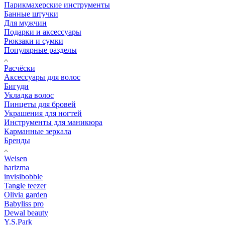
Парикмахерские инструменты
Банные штучки
Для мужчин
Подарки и аксессуары
Рюкзаки и сумки
Популярные разделы
Расчёски
Аксессуары для волос
Бигуди
Укладка волос
Пинцеты для бровей
Украшения для ногтей
Инструменты для маникюра
Карманные зеркала
Бренды
Weisen
harizma
invisibobble
Tangle teezer
Olivia garden
Babyliss pro
Dewal beauty
Y.S.Park