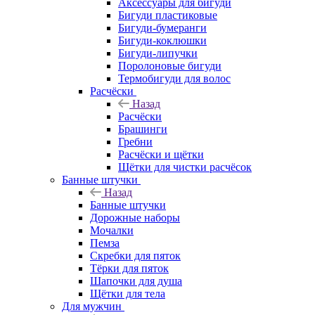
Аксессуары для бигуди
Бигуди пластиковые
Бигуди-бумеранги
Бигуди-коклюшки
Бигуди-липучки
Поролоновые бигуди
Термобигуди для волос
Расчёски
Назад
Расчёски
Брашинги
Гребни
Расчёски и щётки
Щётки для чистки расчёсок
Банные штучки
Назад
Банные штучки
Дорожные наборы
Мочалки
Пемза
Скребки для пяток
Тёрки для пяток
Шапочки для душа
Щётки для тела
Для мужчин