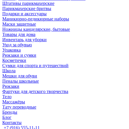
Штативы парикмахерские
Парикмахерские бритвы
Подарки и аксессуары
Маникюрно-педикюрные наборы
Маски защитные
Ножницы канцелярские, бытовые
Товары для дома
Инвентарь для уборки
Уход за обувью
Упаковка
Рюкзаки и сумки
Косметички
Сумки для спорта и путешествий
Школа
Мешки для обуви
Пеналы школьные
Рюкзаки
Фартуки для детского творчества
Тело
Массажёры
Тату переводные
Бренды
Блог
Контакты
+7 (916) 555-11-11