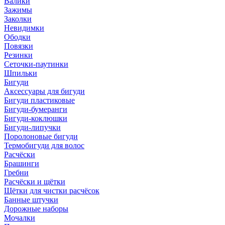
Валики
Зажимы
Заколки
Невидимки
Ободки
Повязки
Резинки
Сеточки-паутинки
Шпильки
Бигуди
Аксессуары для бигуди
Бигуди пластиковые
Бигуди-бумеранги
Бигуди-коклюшки
Бигуди-липучки
Поролоновые бигуди
Термобигуди для волос
Расчёски
Брашинги
Гребни
Расчёски и щётки
Щётки для чистки расчёсок
Банные штучки
Дорожные наборы
Мочалки