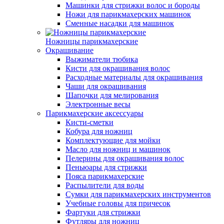
Машинки для стрижки волос и бороды
Ножи для парикмахерских машинок
Сменные насадки для машинок
Ножницы парикмахерские
Окрашивание
Выжиматели тюбика
Кисти для окрашивания волос
Расходные материалы для окрашивания
Чаши для окрашивания
Шапочки для мелирования
Электронные весы
Парикмахерские аксессуары
Кисти-сметки
Кобура для ножниц
Комплектующие для мойки
Масло для ножниц и машинок
Пелерины для окрашивания волос
Пеньюары для стрижки
Пояса парикмахерские
Распылители для воды
Сумки для парикмахерских инструментов
Учебные головы для причесок
Фартуки для стрижки
Футляры для ножниц