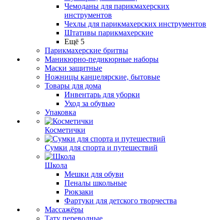
Чемоданы для парикмахерских
инструментов
Чехлы для парикмахерских инструментов
Штативы парикмахерские
Ещё 5
Парикмахерские бритвы
Маникюрно-педикюрные наборы
Маски защитные
Ножницы канцелярские, бытовые
Товары для дома
Инвентарь для уборки
Уход за обувью
Упаковка
Косметички
Сумки для спорта и путешествий
Школа
Мешки для обуви
Пеналы школьные
Рюкзаки
Фартуки для детского творчества
Массажёры
Тату переводные