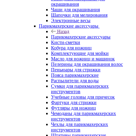
окрашивания
Чаши для окрашивания
Шапочки для мелирования
Электронные весы
Парикмахерские аксессуары
Назад
Парикмахерские аксессуары
Кисти-сметки
Кобура для ножниц
Комплектующие для мойки
Масло для ножниц и машинок
Пелерины для окрашивания волос
Пеньюары для стрижки
Пояса парикмахерские
Распылители для воды
Сумки для парикмахерских
инструментов
Учебные головы для причесок
Фартуки для стрижки
Футляры для ножниц
Чемоданы для парикмахерских
инструментов
Чехлы для парикмахерских
инструментов
Штативы парикмахерские