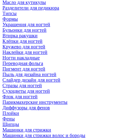
Масло для кутикулы
Разделители для педикюра
Типсы
Формы
Украшения для ногтей
Бульонки для ногтей
Втирка ракушки
Клёпки для ногтей
Кружево для ногтей
Наклейки для ногтей
Ногти накладные
Переводная фольга
Пигмент для ногтей
Пыль для дизайна ногтей
Слайдер дизайн для ногтей
Стразы для ногтей
Сухоцветы для ногтей
Флок для ногтей
Парикмахерские инструменты
Диффузоры для фенов
Плойки
Фены
Щипцы
Машинки для стрижки
Машинки для стрижки волос и бороды