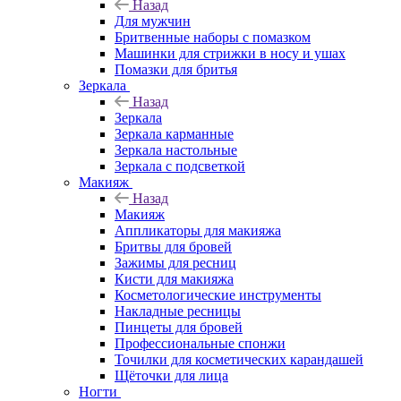
Назад
Для мужчин
Бритвенные наборы с помазком
Машинки для стрижки в носу и ушах
Помазки для бритья
Зеркала
Назад
Зеркала
Зеркала карманные
Зеркала настольные
Зеркала с подсветкой
Макияж
Назад
Макияж
Аппликаторы для макияжа
Бритвы для бровей
Зажимы для ресниц
Кисти для макияжа
Косметологические инструменты
Накладные ресницы
Пинцеты для бровей
Профессиональные спонжи
Точилки для косметических карандашей
Щёточки для лица
Ногти