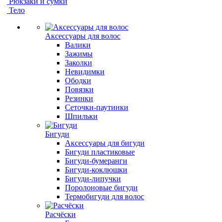
Рюкзаки и сумки
Тело
Аксессуары для волос
Валики
Зажимы
Заколки
Невидимки
Ободки
Повязки
Резинки
Сеточки-паутинки
Шпильки
Бигуди
Аксессуары для бигуди
Бигуди пластиковые
Бигуди-бумеранги
Бигуди-коклюшки
Бигуди-липучки
Поролоновые бигуди
Термобигуди для волос
Расчёски