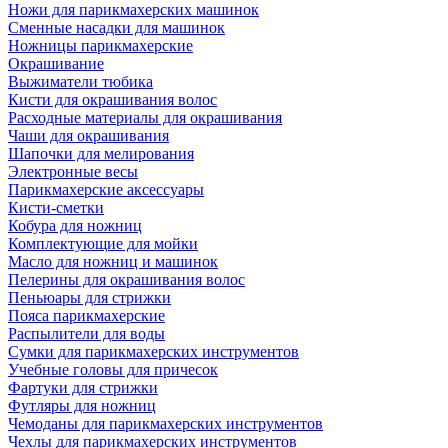
Ножи для парикмахерских машинок
Сменные насадки для машинок
Ножницы парикмахерские
Окрашивание
Выжиматели тюбика
Кисти для окрашивания волос
Расходные материалы для окрашивания
Чаши для окрашивания
Шапочки для мелирования
Электронные весы
Парикмахерские аксессуары
Кисти-сметки
Кобура для ножниц
Комплектующие для мойки
Масло для ножниц и машинок
Пелерины для окрашивания волос
Пеньюары для стрижки
Пояса парикмахерские
Распылители для воды
Сумки для парикмахерских инструментов
Учебные головы для причесок
Фартуки для стрижки
Футляры для ножниц
Чемоданы для парикмахерских инструментов
Чехлы для парикмахерских инструментов