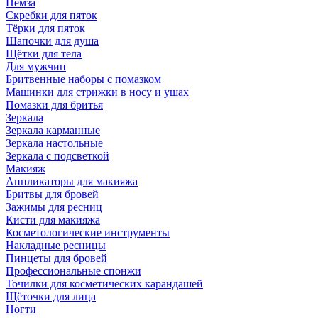
Пемза
Скребки для пяток
Тёрки для пяток
Шапочки для душа
Щётки для тела
Для мужчин
Бритвенные наборы с помазком
Машинки для стрижки в носу и ушах
Помазки для бритья
Зеркала
Зеркала карманные
Зеркала настольные
Зеркала с подсветкой
Макияж
Аппликаторы для макияжа
Бритвы для бровей
Зажимы для ресниц
Кисти для макияжа
Косметологические инструменты
Накладные ресницы
Пинцеты для бровей
Профессиональные спонжи
Точилки для косметических карандашей
Щёточки для лица
Ногти