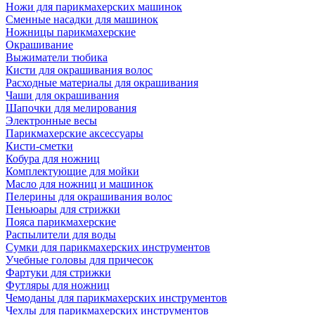
Ножи для парикмахерских машинок
Сменные насадки для машинок
Ножницы парикмахерские
Окрашивание
Выжиматели тюбика
Кисти для окрашивания волос
Расходные материалы для окрашивания
Чаши для окрашивания
Шапочки для мелирования
Электронные весы
Парикмахерские аксессуары
Кисти-сметки
Кобура для ножниц
Комплектующие для мойки
Масло для ножниц и машинок
Пелерины для окрашивания волос
Пеньюары для стрижки
Пояса парикмахерские
Распылители для воды
Сумки для парикмахерских инструментов
Учебные головы для причесок
Фартуки для стрижки
Футляры для ножниц
Чемоданы для парикмахерских инструментов
Чехлы для парикмахерских инструментов