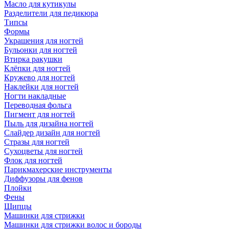
Масло для кутикулы
Разделители для педикюра
Типсы
Формы
Украшения для ногтей
Бульонки для ногтей
Втирка ракушки
Клёпки для ногтей
Кружево для ногтей
Наклейки для ногтей
Ногти накладные
Переводная фольга
Пигмент для ногтей
Пыль для дизайна ногтей
Слайдер дизайн для ногтей
Стразы для ногтей
Сухоцветы для ногтей
Флок для ногтей
Парикмахерские инструменты
Диффузоры для фенов
Плойки
Фены
Щипцы
Машинки для стрижки
Машинки для стрижки волос и бороды