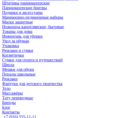
Штативы парикмахерские
Парикмахерские бритвы
Подарки и аксессуары
Маникюрно-педикюрные наборы
Маски защитные
Ножницы канцелярские, бытовые
Товары для дома
Инвентарь для уборки
Уход за обувью
Упаковка
Рюкзаки и сумки
Косметички
Сумки для спорта и путешествий
Школа
Мешки для обуви
Пеналы школьные
Рюкзаки
Фартуки для детского творчества
Тело
Массажёры
Тату переводные
Бренды
Блог
Контакты
+7 (916) 555-11-11