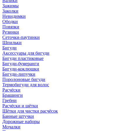
Валики
Зажимы
Заколки
Невидимки
Ободки
Повязки
Резинки
Сеточки-паутинки
Шпильки
Бигуди
Аксессуары для бигуди
Бигуди пластиковые
Бигуди-бумеранги
Бигуди-коклюшки
Бигуди-липучки
Поролоновые бигуди
Термобигуди для волос
Расчёски
Брашинги
Гребни
Расчёски и щётки
Щётки для чистки расчёсок
Банные штучки
Дорожные наборы
Мочалки