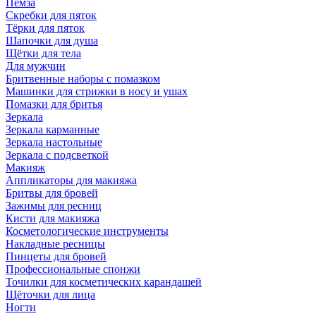
Пемза
Скребки для пяток
Тёрки для пяток
Шапочки для душа
Щётки для тела
Для мужчин
Бритвенные наборы с помазком
Машинки для стрижки в носу и ушах
Помазки для бритья
Зеркала
Зеркала карманные
Зеркала настольные
Зеркала с подсветкой
Макияж
Аппликаторы для макияжа
Бритвы для бровей
Зажимы для ресниц
Кисти для макияжа
Косметологические инструменты
Накладные ресницы
Пинцеты для бровей
Профессиональные спонжи
Точилки для косметических карандашей
Щёточки для лица
Ногти