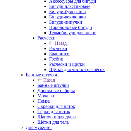
Аксессуары для бигуди
Бигуди пластиковые
Бигуди-бумеранги
Бигуди-коклюшки
Бигуди-липучки
Поролоновые бигуди
Термобигуди для волос
Расчёски
Назад
Расчёски
Брашинги
Гребни
Расчёски и щётки
Щётки для чистки расчёсок
Банные штучки
Назад
Банные штучки
Дорожные наборы
Мочалки
Пемза
Скребки для пяток
Тёрки для пяток
Шапочки для душа
Щётки для тела
Для мужчин