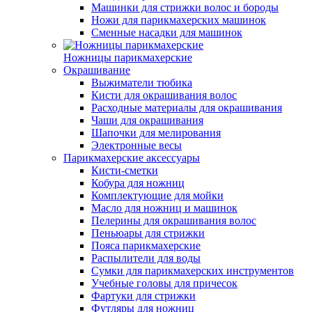
Машинки для стрижки волос и бороды
Ножи для парикмахерских машинок
Сменные насадки для машинок
Ножницы парикмахерские
Окрашивание
Выжиматели тюбика
Кисти для окрашивания волос
Расходные материалы для окрашивания
Чаши для окрашивания
Шапочки для мелирования
Электронные весы
Парикмахерские аксессуары
Кисти-сметки
Кобура для ножниц
Комплектующие для мойки
Масло для ножниц и машинок
Пелерины для окрашивания волос
Пеньюары для стрижки
Пояса парикмахерские
Распылители для воды
Сумки для парикмахерских инструментов
Учебные головы для причесок
Фартуки для стрижки
Футляры для ножниц