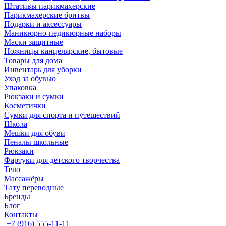
Штативы парикмахерские
Парикмахерские бритвы
Подарки и аксессуары
Маникюрно-педикюрные наборы
Маски защитные
Ножницы канцелярские, бытовые
Товары для дома
Инвентарь для уборки
Уход за обувью
Упаковка
Рюкзаки и сумки
Косметички
Сумки для спорта и путешествий
Школа
Мешки для обуви
Пеналы школьные
Рюкзаки
Фартуки для детского творчества
Тело
Массажёры
Тату переводные
Бренды
Блог
Контакты
+7 (916) 555-11-11