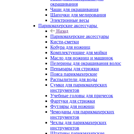
окрашивания
Чаши для окрашивания
Шапочки для мелирования
Электронные весы
Парикмахерские аксессуары
Назад
Парикмахерские аксессуары
Кисти-сметки
Кобура для ножниц
Комплектующие для мойки
Масло для ножниц и машинок
Пелерины для окрашивания волос
Пеньюары для стрижки
Пояса парикмахерские
Распылители для воды
Сумки для парикмахерских
инструментов
Учебные головы для причесок
Фартуки для стрижки
Футляры для ножниц
Чемоданы для парикмахерских
инструментов
Чехлы для парикмахерских
инструментов
Штативы парикмахерские