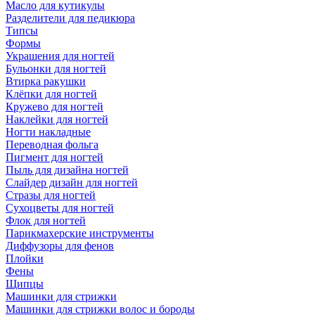
Масло для кутикулы
Разделители для педикюра
Типсы
Формы
Украшения для ногтей
Бульонки для ногтей
Втирка ракушки
Клёпки для ногтей
Кружево для ногтей
Наклейки для ногтей
Ногти накладные
Переводная фольга
Пигмент для ногтей
Пыль для дизайна ногтей
Слайдер дизайн для ногтей
Стразы для ногтей
Сухоцветы для ногтей
Флок для ногтей
Парикмахерские инструменты
Диффузоры для фенов
Плойки
Фены
Щипцы
Машинки для стрижки
Машинки для стрижки волос и бороды