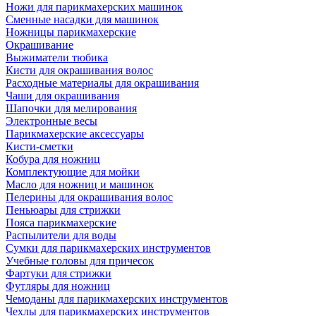
Ножи для парикмахерских машинок
Сменные насадки для машинок
Ножницы парикмахерские
Окрашивание
Выжиматели тюбика
Кисти для окрашивания волос
Расходные материалы для окрашивания
Чаши для окрашивания
Шапочки для мелирования
Электронные весы
Парикмахерские аксессуары
Кисти-сметки
Кобура для ножниц
Комплектующие для мойки
Масло для ножниц и машинок
Пелерины для окрашивания волос
Пеньюары для стрижки
Пояса парикмахерские
Распылители для воды
Сумки для парикмахерских инструментов
Учебные головы для причесок
Фартуки для стрижки
Футляры для ножниц
Чемоданы для парикмахерских инструментов
Чехлы для парикмахерских инструментов