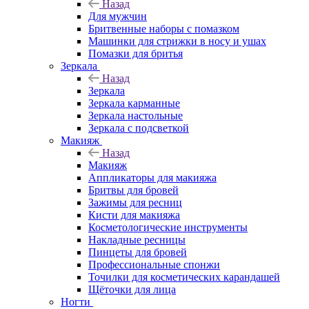
Назад
Для мужчин
Бритвенные наборы с помазком
Машинки для стрижки в носу и ушах
Помазки для бритья
Зеркала
Назад
Зеркала
Зеркала карманные
Зеркала настольные
Зеркала с подсветкой
Макияж
Назад
Макияж
Аппликаторы для макияжа
Бритвы для бровей
Зажимы для ресниц
Кисти для макияжа
Косметологические инструменты
Накладные ресницы
Пинцеты для бровей
Профессиональные спонжи
Точилки для косметических карандашей
Щёточки для лица
Ногти