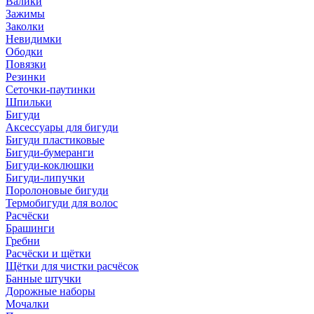
Валики
Зажимы
Заколки
Невидимки
Ободки
Повязки
Резинки
Сеточки-паутинки
Шпильки
Бигуди
Аксессуары для бигуди
Бигуди пластиковые
Бигуди-бумеранги
Бигуди-коклюшки
Бигуди-липучки
Поролоновые бигуди
Термобигуди для волос
Расчёски
Брашинги
Гребни
Расчёски и щётки
Щётки для чистки расчёсок
Банные штучки
Дорожные наборы
Мочалки