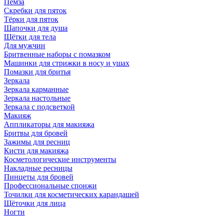
Пемза
Скребки для пяток
Тёрки для пяток
Шапочки для душа
Щётки для тела
Для мужчин
Бритвенные наборы с помазком
Машинки для стрижки в носу и ушах
Помазки для бритья
Зеркала
Зеркала карманные
Зеркала настольные
Зеркала с подсветкой
Макияж
Аппликаторы для макияжа
Бритвы для бровей
Зажимы для ресниц
Кисти для макияжа
Косметологические инструменты
Накладные ресницы
Пинцеты для бровей
Профессиональные спонжи
Точилки для косметических карандашей
Щёточки для лица
Ногти