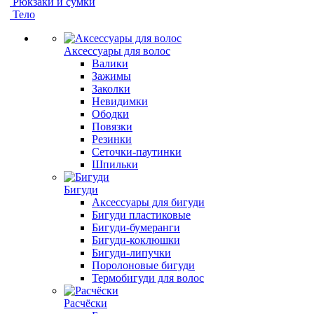
Рюкзаки и сумки
Тело
Аксессуары для волос
Валики
Зажимы
Заколки
Невидимки
Ободки
Повязки
Резинки
Сеточки-паутинки
Шпильки
Бигуди
Аксессуары для бигуди
Бигуди пластиковые
Бигуди-бумеранги
Бигуди-коклюшки
Бигуди-липучки
Поролоновые бигуди
Термобигуди для волос
Расчёски