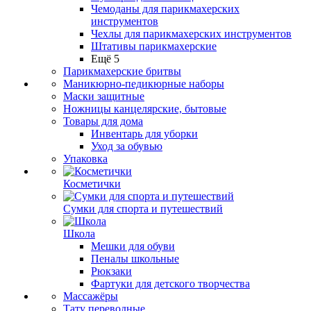
Чемоданы для парикмахерских
инструментов
Чехлы для парикмахерских инструментов
Штативы парикмахерские
Ещё 5
Парикмахерские бритвы
Маникюрно-педикюрные наборы
Маски защитные
Ножницы канцелярские, бытовые
Товары для дома
Инвентарь для уборки
Уход за обувью
Упаковка
Косметички
Сумки для спорта и путешествий
Школа
Мешки для обуви
Пеналы школьные
Рюкзаки
Фартуки для детского творчества
Массажёры
Тату переводные