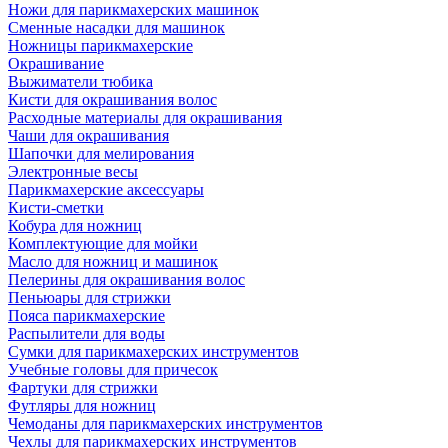
Ножи для парикмахерских машинок
Сменные насадки для машинок
Ножницы парикмахерские
Окрашивание
Выжиматели тюбика
Кисти для окрашивания волос
Расходные материалы для окрашивания
Чаши для окрашивания
Шапочки для мелирования
Электронные весы
Парикмахерские аксессуары
Кисти-сметки
Кобура для ножниц
Комплектующие для мойки
Масло для ножниц и машинок
Пелерины для окрашивания волос
Пеньюары для стрижки
Пояса парикмахерские
Распылители для воды
Сумки для парикмахерских инструментов
Учебные головы для причесок
Фартуки для стрижки
Футляры для ножниц
Чемоданы для парикмахерских инструментов
Чехлы для парикмахерских инструментов