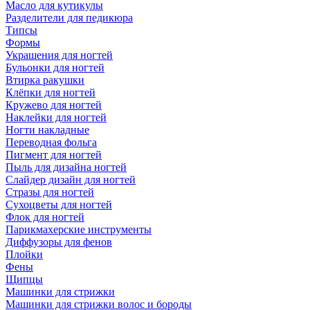
Масло для кутикулы
Разделители для педикюра
Типсы
Формы
Украшения для ногтей
Бульонки для ногтей
Втирка ракушки
Клёпки для ногтей
Кружево для ногтей
Наклейки для ногтей
Ногти накладные
Переводная фольга
Пигмент для ногтей
Пыль для дизайна ногтей
Слайдер дизайн для ногтей
Стразы для ногтей
Сухоцветы для ногтей
Флок для ногтей
Парикмахерские инструменты
Диффузоры для фенов
Плойки
Фены
Щипцы
Машинки для стрижки
Машинки для стрижки волос и бороды