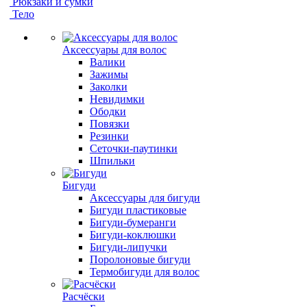
Рюкзаки и сумки
Тело
Аксессуары для волос
Валики
Зажимы
Заколки
Невидимки
Ободки
Повязки
Резинки
Сеточки-паутинки
Шпильки
Бигуди
Аксессуары для бигуди
Бигуди пластиковые
Бигуди-бумеранги
Бигуди-коклюшки
Бигуди-липучки
Поролоновые бигуди
Термобигуди для волос
Расчёски