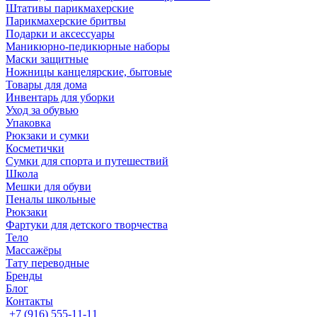
Штативы парикмахерские
Парикмахерские бритвы
Подарки и аксессуары
Маникюрно-педикюрные наборы
Маски защитные
Ножницы канцелярские, бытовые
Товары для дома
Инвентарь для уборки
Уход за обувью
Упаковка
Рюкзаки и сумки
Косметички
Сумки для спорта и путешествий
Школа
Мешки для обуви
Пеналы школьные
Рюкзаки
Фартуки для детского творчества
Тело
Массажёры
Тату переводные
Бренды
Блог
Контакты
+7 (916) 555-11-11