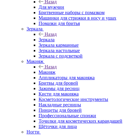
Назад
Для мужчин
Бритвенные наборы с помазком
Машинки для стрижки в носу и ушах
Помазки для бритья
Зеркала
Назад
Зеркала
Зеркала карманные
Зеркала настольные
Зеркала с подсветкой
Макияж
Назад
Макияж
Аппликаторы для макияжа
Бритвы для бровей
Зажимы для ресниц
Кисти для макияжа
Косметологические инструменты
Накладные ресницы
Пинцеты для бровей
Профессиональные спонжи
Точилки для косметических карандашей
Щёточки для лица
Ногти