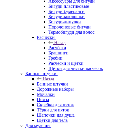
Аксессуары для бигуди
Бигуди пластиковые
Бигуди-бумеранги
Бигуди-коклюшки
Бигуди-липучки
Поролоновые бигуди
Термобигуди для волос
Расчёски
Назад
Расчёски
Брашинги
Гребни
Расчёски и щётки
Щётки для чистки расчёсок
Банные штучки
Назад
Банные штучки
Дорожные наборы
Мочалки
Пемза
Скребки для пяток
Тёрки для пяток
Шапочки для душа
Щётки для тела
Для мужчин