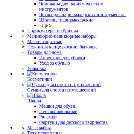
Чемоданы для парикмахерских
инструментов
Чехлы для парикмахерских инструментов
Штативы парикмахерские
Ещё 5
Парикмахерские бритвы
Маникюрно-педикюрные наборы
Маски защитные
Ножницы канцелярские, бытовые
Товары для дома
Инвентарь для уборки
Уход за обувью
Упаковка
Косметички
Сумки для спорта и путешествий
Школа
Мешки для обуви
Пеналы школьные
Рюкзаки
Фартуки для детского творчества
Массажёры
Тату переводные