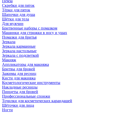
Пемза
Скребки для пяток
Тёрки для пяток
Шапочки для душа
Щётки для тела
Для мужчин
Бритвенные наборы с помазком
Машинки для стрижки в носу и ушах
Помазки для бритья
Зеркала
Зеркала карманные
Зеркала настольные
Зеркала с подсветкой
Макияж
Аппликаторы для макияжа
Бритвы для бровей
Зажимы для ресниц
Кисти для макияжа
Косметологические инструменты
Накладные ресницы
Пинцеты для бровей
Профессиональные спонжи
Точилки для косметических карандашей
Щёточки для лица
Ногти