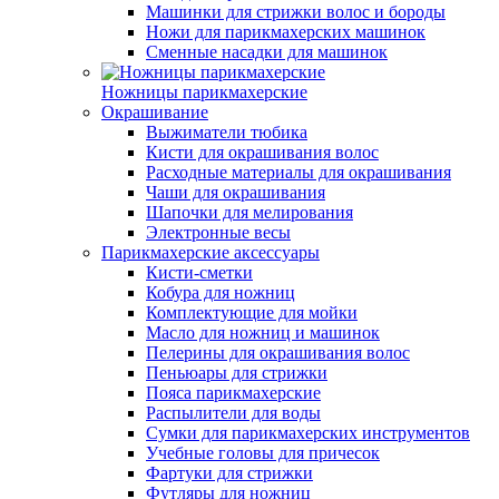
Машинки для стрижки волос и бороды
Ножи для парикмахерских машинок
Сменные насадки для машинок
Ножницы парикмахерские
Окрашивание
Выжиматели тюбика
Кисти для окрашивания волос
Расходные материалы для окрашивания
Чаши для окрашивания
Шапочки для мелирования
Электронные весы
Парикмахерские аксессуары
Кисти-сметки
Кобура для ножниц
Комплектующие для мойки
Масло для ножниц и машинок
Пелерины для окрашивания волос
Пеньюары для стрижки
Пояса парикмахерские
Распылители для воды
Сумки для парикмахерских инструментов
Учебные головы для причесок
Фартуки для стрижки
Футляры для ножниц