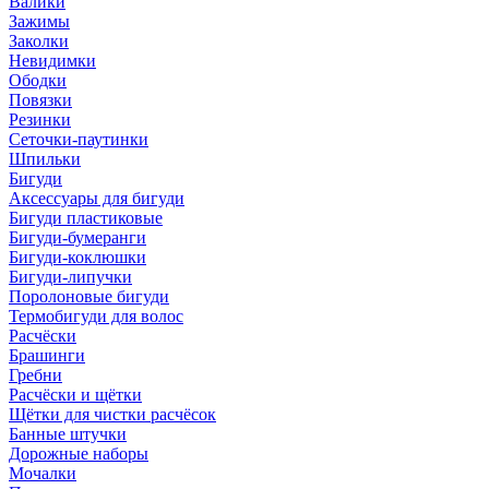
Валики
Зажимы
Заколки
Невидимки
Ободки
Повязки
Резинки
Сеточки-паутинки
Шпильки
Бигуди
Аксессуары для бигуди
Бигуди пластиковые
Бигуди-бумеранги
Бигуди-коклюшки
Бигуди-липучки
Поролоновые бигуди
Термобигуди для волос
Расчёски
Брашинги
Гребни
Расчёски и щётки
Щётки для чистки расчёсок
Банные штучки
Дорожные наборы
Мочалки