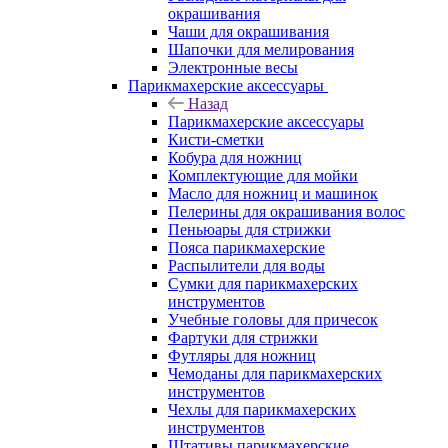
окрашивания
Чаши для окрашивания
Шапочки для мелирования
Электронные весы
Парикмахерские аксессуары
Назад
Парикмахерские аксессуары
Кисти-сметки
Кобура для ножниц
Комплектующие для мойки
Масло для ножниц и машинок
Пелерины для окрашивания волос
Пеньюары для стрижки
Пояса парикмахерские
Распылители для воды
Сумки для парикмахерских
инструментов
Учебные головы для причесок
Фартуки для стрижки
Футляры для ножниц
Чемоданы для парикмахерских
инструментов
Чехлы для парикмахерских
инструментов
Штативы парикмахерские