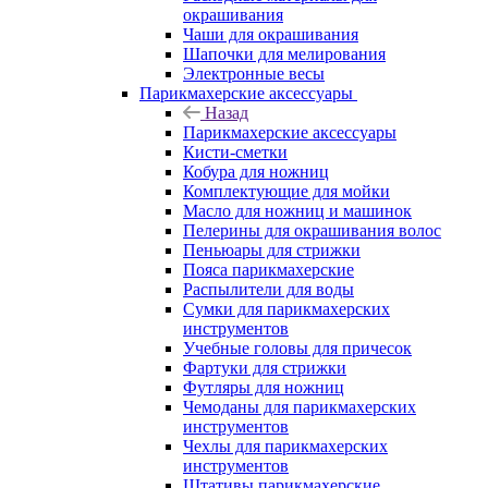
окрашивания
Чаши для окрашивания
Шапочки для мелирования
Электронные весы
Парикмахерские аксессуары
Назад
Парикмахерские аксессуары
Кисти-сметки
Кобура для ножниц
Комплектующие для мойки
Масло для ножниц и машинок
Пелерины для окрашивания волос
Пеньюары для стрижки
Пояса парикмахерские
Распылители для воды
Сумки для парикмахерских
инструментов
Учебные головы для причесок
Фартуки для стрижки
Футляры для ножниц
Чемоданы для парикмахерских
инструментов
Чехлы для парикмахерских
инструментов
Штативы парикмахерские