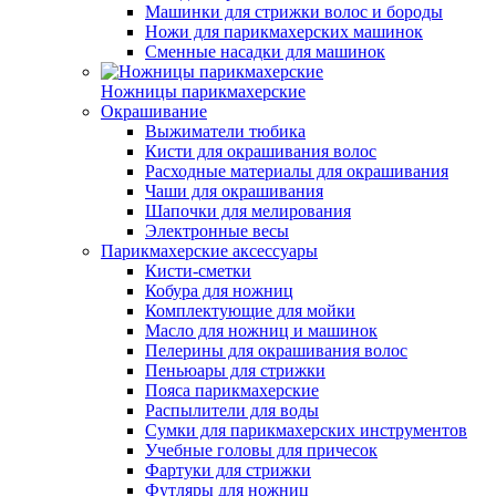
Машинки для стрижки волос и бороды
Ножи для парикмахерских машинок
Сменные насадки для машинок
Ножницы парикмахерские
Окрашивание
Выжиматели тюбика
Кисти для окрашивания волос
Расходные материалы для окрашивания
Чаши для окрашивания
Шапочки для мелирования
Электронные весы
Парикмахерские аксессуары
Кисти-сметки
Кобура для ножниц
Комплектующие для мойки
Масло для ножниц и машинок
Пелерины для окрашивания волос
Пеньюары для стрижки
Пояса парикмахерские
Распылители для воды
Сумки для парикмахерских инструментов
Учебные головы для причесок
Фартуки для стрижки
Футляры для ножниц