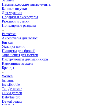
Зеркала
Парикмахерские инструменты
Банные штучки
Для мужчин
Подарки и аксессуары
Рюкзаки и сумки
Популярные разделы
Расчёски
Аксессуары для волос
Бигуди
Укладка волос
Пинцеты для бровей
Украшения для ногтей
Инструменты для маникюра
Карманные зеркала
Бренды
Weisen
harizma
invisibobble
Tangle teezer
Olivia garden
Babyliss pro
Dewal beauty