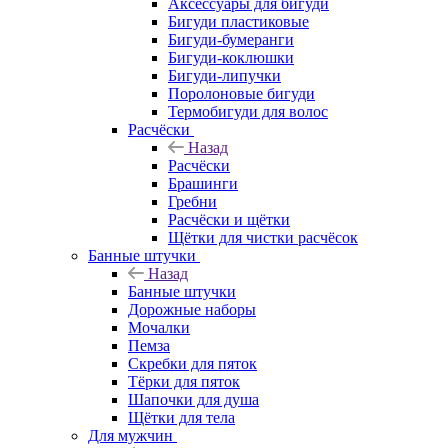
Аксессуары для бигуди
Бигуди пластиковые
Бигуди-бумеранги
Бигуди-коклюшки
Бигуди-липучки
Поролоновые бигуди
Термобигуди для волос
Расчёски
Назад
Расчёски
Брашинги
Гребни
Расчёски и щётки
Щётки для чистки расчёсок
Банные штучки
Назад
Банные штучки
Дорожные наборы
Мочалки
Пемза
Скребки для пяток
Тёрки для пяток
Шапочки для душа
Щётки для тела
Для мужчин