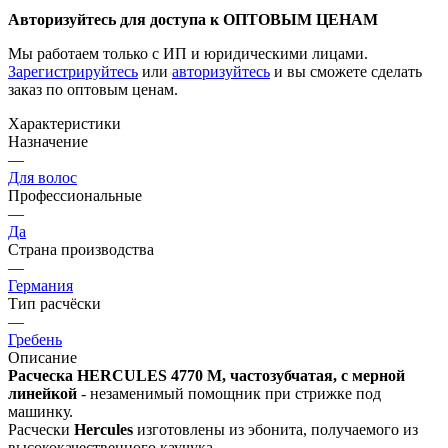
Авторизуйтесь для доступа к ОПТОВЫМ ЦЕНАМ
Мы работаем только с ИП и юридическими лицами.
Зарегистрируйтесь
или
авторизуйтесь
и вы сможете сделать
заказ по оптовым ценам.
Характеристики
Назначение
—
Для волос
Профессиональные
—
Да
Страна производства
—
Германия
Тип расчёски
—
Гребень
Описание
Расческа HERCULES 4770 M, частозубчатая, с мерной
линейкой
- незаменимый помощник при стрижке под
машинку.
Расчески
Hercules
изготовлены из эбонита, получаемого из
высококачественного каучука.