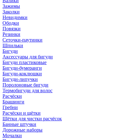
Валики
Зажимы
Заколки
Невидимки
Ободки
Повязки
Резинки
Сеточки-паутинки
Шпильки
Бигуди
Аксессуары для бигуди
Бигуди пластиковые
Бигуди-бумеранги
Бигуди-коклюшки
Бигуди-липучки
Поролоновые бигуди
Термобигуди для волос
Расчёски
Брашинги
Гребни
Расчёски и щётки
Щётки для чистки расчёсок
Банные штучки
Дорожные наборы
Мочалки