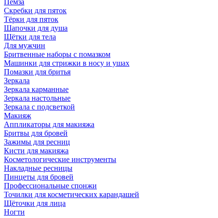
Пемза
Скребки для пяток
Тёрки для пяток
Шапочки для душа
Щётки для тела
Для мужчин
Бритвенные наборы с помазком
Машинки для стрижки в носу и ушах
Помазки для бритья
Зеркала
Зеркала карманные
Зеркала настольные
Зеркала с подсветкой
Макияж
Аппликаторы для макияжа
Бритвы для бровей
Зажимы для ресниц
Кисти для макияжа
Косметологические инструменты
Накладные ресницы
Пинцеты для бровей
Профессиональные спонжи
Точилки для косметических карандашей
Щёточки для лица
Ногти