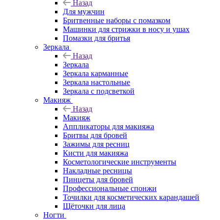
Назад
Для мужчин
Бритвенные наборы с помазком
Машинки для стрижки в носу и ушах
Помазки для бритья
Зеркала
Назад
Зеркала
Зеркала карманные
Зеркала настольные
Зеркала с подсветкой
Макияж
Назад
Макияж
Аппликаторы для макияжа
Бритвы для бровей
Зажимы для ресниц
Кисти для макияжа
Косметологические инструменты
Накладные ресницы
Пинцеты для бровей
Профессиональные спонжи
Точилки для косметических карандашей
Щёточки для лица
Ногти