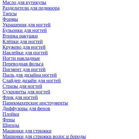
Масло для кутикулы
Разделители для педикюра
Типсы
Формы
Украшения для ногтей
Бульонки для ногтей
Втирка ракушки
Клёпки для ногтей
Кружево для ногтей
Наклейки для ногтей
Ногти накладные
Переводная фольга
Пигмент для ногтей
Пыль для дизайна ногтей
Слайдер дизайн для ногтей
Стразы для ногтей
Сухоцветы для ногтей
Флок для ногтей
Парикмахерские инструменты
Диффузоры для фенов
Плойки
Фены
Щипцы
Машинки для стрижки
Машинки для стрижки волос и бороды