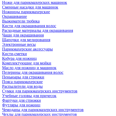
Ножи для парикмахерских машинок
Сменные насадки для машинок
Ножницы парикмахерские
Окрашивание
Выжиматели тюбика
Кисти для окрашивания волос
Расходные материалы для окрашивания
Чаши для окрашивания
Шапочки для мелирования
Электронные весы
Парикмахерские аксессуары
Кисти-сметки
Кобура для ножниц
Комплектующие для мойки
Масло для ножниц и машинок
Пелерины для окрашивания волос
Пеньюары для стрижки
Пояса парикмахерские
Распылители для воды
Сумки для парикмахерских инструментов
Учебные головы для причесок
Фартуки для стрижки
Футляры для ножниц
Чемоданы для парикмахерских инструментов
Чехлы для парикмахерских инструментов