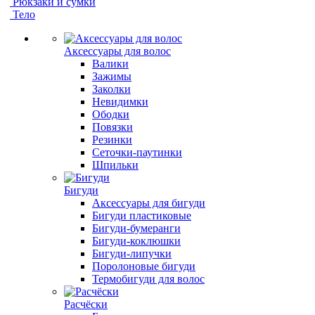
Рюкзаки и сумки
Тело
Аксессуары для волос
Валики
Зажимы
Заколки
Невидимки
Ободки
Повязки
Резинки
Сеточки-паутинки
Шпильки
Бигуди
Аксессуары для бигуди
Бигуди пластиковые
Бигуди-бумеранги
Бигуди-коклюшки
Бигуди-липучки
Поролоновые бигуди
Термобигуди для волос
Расчёски