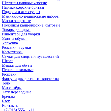
Штативы парикмахерские
Парикмахерские бритвы
Подарки и аксессуары
Маникюрно-педикюрные наборы
Маски защитные
Ножницы канцелярские, бытовые
Товары для дома
Инвентарь для уборки
Уход за обувью
Упаковка
Рюкзаки и сумки
Косметички
Сумки для спорта и путешествий
Школа
Мешки для обуви
Пеналы школьные
Рюкзаки
Фартуки для детского творчества
Тело
Массажёры
Тату переводные
Бренды
Блог
Контакты
+7 (916) 555-11-11