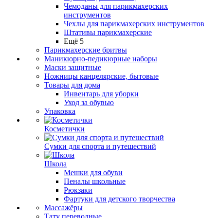
Чемоданы для парикмахерских
инструментов
Чехлы для парикмахерских инструментов
Штативы парикмахерские
Ещё 5
Парикмахерские бритвы
Маникюрно-педикюрные наборы
Маски защитные
Ножницы канцелярские, бытовые
Товары для дома
Инвентарь для уборки
Уход за обувью
Упаковка
Косметички
Сумки для спорта и путешествий
Школа
Мешки для обуви
Пеналы школьные
Рюкзаки
Фартуки для детского творчества
Массажёры
Тату переводные